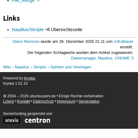
File_Merge
⮷
Links
Nautilus/Skripte
Übersichtsseite
Diese Revision
wurde am 28. Dezember 2020 21:11 von
JoKalliauer
erstellt.
Die folgenden Schlagworte wurden dem Artikel zugewiesen:
Dateimanager
,
Nautilus
,
GNOME 3
Wiki
Nautilus
Skripte
Splitten und Vereinigen
Powered by
Inyoka
Inyoka 1.52.10
🄯 2004 – 2026 ubuntuusers.de • Einige Rechte vorbehalten
Lizenz
•
Kontakt
•
Datenschutz
•
Impressum
•
Serverstatus
Serverhosting
gespendet von