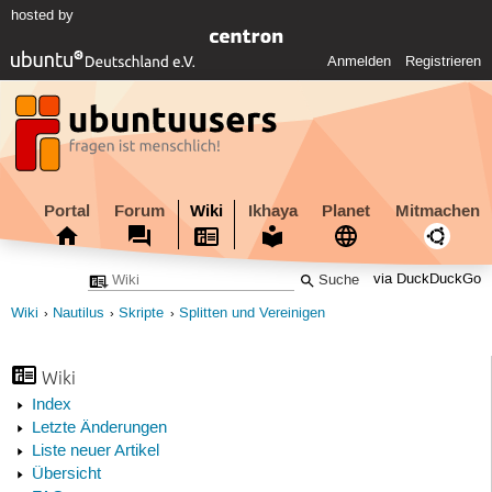
hosted by
Anmelden
Registrieren
Portal
Forum
Wiki
Ikhaya
Planet
Mitmachen
via DuckDuckGo
Wiki
Nautilus
Skripte
Splitten und Vereinigen
Wiki
Index
Letzte Änderungen
Liste neuer Artikel
Übersicht