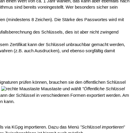
man einen Wert von ca. 1 Jahr wählen, das kann aber ebenfalls nach
ithmus sind bereits voreingestellt. Wer besonders sicher sein
hlen (mindestens 8 Zeichen). Die Stärke des Passwortes wird mit
allsberechnung des Schlüssels, dies ist aber nicht zwingend
 diesem Zertifikat kann der Schlüssel unbrauchbar gemacht werden,
ewahren (z.B. auch Ausdrucken), und ebenso sorgfältig damit
gnaturen prüfen können, brauchen sie den öffentlichen Schlüssel
"Öffentliche Schlüssel
r
Maustaste und wählt
kann der Schlüssel in verschiedenen Formen exportiert werden. Am
en kann.
"Schlüssel importieren
lls via KGpg importieren. Dazu das Menü
"