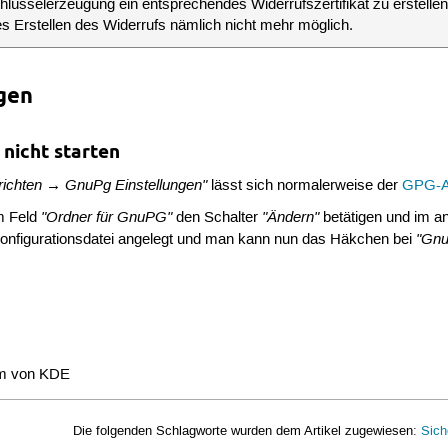
Schlüsselerzeugung ein entsprechendes Widerrufszertifikat zu erstel
es Erstellen des Widerrufs nämlich nicht mehr möglich.
gen
 nicht starten
richten → GnuPg Einstellungen"
lässt sich normalerweise der
GPG-A
"Ordner für GnuPG"
"Ändern"
im Feld
den Schalter
betätigen und im a
"Gnu
 Konfigurationsdatei angelegt und man kann nun das Häkchen bei
mm von KDE
Die folgenden Schlagworte wurden dem Artikel zugewiesen:
Sich