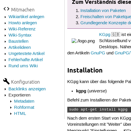
Zum Verständnis dieses
Mitmachen
Installation von Paketen
Wikiartikel anlegen
Freischalten von Paketque
Howto anlegen
Grundlegende Konzepte d
Wiki-Referenz
KGpg
🇬🇧 ist e
Wiki-Syntax
Schlüsselbund v
Baustellen
Desktops. Näher
Artikelideen
den Artikeln
GnuPG
und
GnuPG/T
Ungetestete Artikel
Fehlerhafte Artikel
Rund ums Wiki
Installation
Konfiguration
KGpg kann über das folgende Pake
Backlinks anzeigen
kgpg
universe
(
)
Exportieren
Befehl zum Installieren der Paket
Metadaten
Rohformat
sudo apt-get install kgpg 
HTML
Nach dem ersten Start von KGpg er
Voreinstellungen mit "Weiter" übe
"Einstellungen → KGpg
Menüpunkt