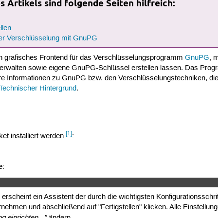
 Artikels sind folgende Seiten hilfreich:
llen
er Verschlüsselung mit GnuPG
in grafisches Frontend für das Verschlüsselungsprogramm
GnuPG
, 
erwalten sowie eigene GnuPG-Schlüssel erstellen lassen. Das Progr
e Informationen zu GnuPG bzw. den Verschlüsselungstechniken, die d
echnischer Hintergrund
.
[1]
t installiert werden
:
e:
scheint ein Assistent der durch die wichtigsten Konfigurationsschritt
rnehmen und abschließend auf "Fertigstellen" klicken. Alle Einstellu
 einrichten..."
ändern.