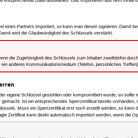
e entsprechende Datei auswählen. Das Importieren aus dem Inhalt de
l eines Partners importiert, so kann man diesen signieren. Damit bes
Damit wird die Glaubwürdigkeit des Schlüssels verstärkt.
 wenn die Zugehörigkeit des Schlüssels zum Inhaber zweifelsfrei durc
ber ein anderes Kommunikationsmedium (Telefon, persönliches Treffen
erren
 der eigene Schlüssel gestohlen oder kompromittiert wurde, so sollte
r gemacht. Ist ein entsprechendes Sperrzertifikat bereits vorhanden
hlüssels. Muss ein Sperrzertifikat erst noch erstellt werden, so kan
gte Zertifikat kann direkt automatisch importiert werden, wenn die O