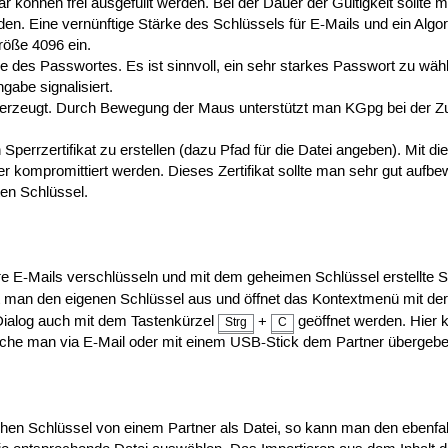
önnen frei ausgefüllt werden. Bei der Dauer der Gültigkeit sollte 
en. Eine vernünftige Stärke des Schlüssels für E-Mails und ein Algor
röße 4096 ein.
be des Passwortes. Es ist sinnvoll, ein sehr starkes Passwort zu wä
gabe signalisiert.
erzeugt. Durch Bewegung der Maus unterstützt man KGpg bei der Zuf
n Sperrzertifikat zu erstellen (dazu Pfad für die Datei angeben). Mit
der kompromittiert werden. Dieses Zertifikat sollte man sehr gut aufb
en Schlüssel.
 E-Mails verschlüsseln und mit dem geheimen Schlüssel erstellte Si
 man den eigenen Schlüssel aus und öffnet das Kontextmenü mit de
 Dialog auch mit dem Tastenkürzel
+
geöffnet werden. Hier 
Strg
C
welche man via E-Mail oder mit einem USB-Stick dem Partner übergeb
hen Schlüssel von einem Partner als Datei, so kann man den ebenfa