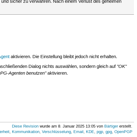
len und sicher zu verwahren. Nach einem Verlust des geheimen
gent
aktivieren. Die Einstellung bleibt jedoch nicht erhalten.
"OK"
nschließenden Dialog nichts auswählen, sondern gleich auf
PG-Agenten benutzen"
aktivieren.
Diese Revision
wurde am 8. Januar 2025 13:05 von
Bärtiger
erstellt.
erheit
,
Kommunikation
,
Verschlüsselung
,
Email
,
KDE
,
pgp
,
gpg
,
OpenPGP