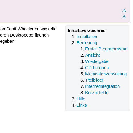
⚓︎
⚓︎
on Scott Wheeler entwickelte
Inhaltsverzeichnis
nderen Desktopoberflächen
Installation
gegeben.
Bedienung
Erster Programmstart
Ansicht
Wiedergabe
CD brennen
Metadatenverwaltung
Titelbilder
Internetintegration
Kurzbefehle
Hilfe
Links