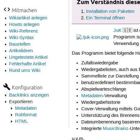
Zum Verständnis dieses
Mitmachen
Installation von Paketen
Wikiartikel anlegen
Ein Terminal öffnen
Howto anlegen
JuK
🇬🇧 ist
Wiki-Referenz
Programm is
Wiki-Syntax
Verwendung f
Baustellen
Artikelideen
Das Programm bietet folgende Ha
Ungetestete Artikel
Zufallswiedergabe
Fehlerhafte Artikel
Wiedergabelisten, auch aus 
Rund ums Wiki
Sammelliste zur Darstellung
benutzerdefiniert bestimmba
Konfiguration
Abspielwarteschlange
Backlinks anzeigen
Metadaten
-Verwaltung
Exportieren
Wiedergabehistorie
Metadaten
Cover-Verwaltung mittels Go
Rohformat
Unterstützung des Brennens
HTML
Dateiumbenennung basieren
Integrierte
MusicBrainz
-Unter
u.v.m.