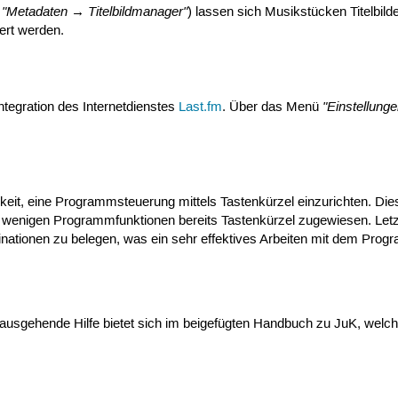
"Metadaten → Titelbildmanager"
ü
) lassen sich Musikstücken Titelbi
iert werden.
"Einstellung
tegration des Internetdienstes
Last.fm
. Über das Menü
keit, eine Programmsteuerung mittels Tastenkürzel einzurichten. D
wenigen Programmfunktionen bereits Tastenkürzel zugewiesen. Letztlic
inationen zu belegen, was ein sehr effektives Arbeiten mit dem Prog
nausgehende Hilfe bietet sich im beigefügten Handbuch zu JuK, wel