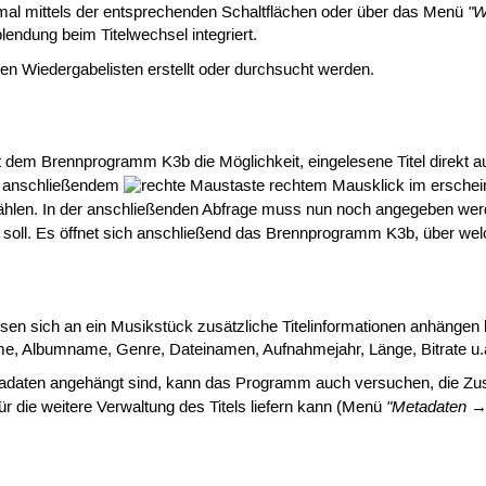
"W
mal mittels der entsprechenden Schaltflächen oder über das Menü
endung beim Titelwechsel integriert.
n Wiedergabelisten erstellt oder durchsucht werden.
 dem Brennprogramm K3b die Möglichkeit, eingelesene Titel direkt au
h anschließendem
rechtem Mausklick im erschei
hlen. In der anschließenden Abfrage muss nun noch angegeben werd
 soll. Es öffnet sich anschließend das Brennprogramm K3b, über wel
ssen sich an ein Musikstück zusätzliche Titelinformationen anhängen
ame, Albumname, Genre, Dateinamen, Aufnahmejahr, Länge, Bitrate u.
etadaten angehängt sind, kann das Programm auch versuchen, die Zu
"Metadaten →
ür die weitere Verwaltung des Titels liefern kann (Menü