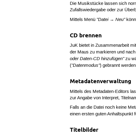
Die Musikstücke lassen sich nor
Zufallswiedergabe oder zur Überbl
"Datei → Neu"
Mittels Menü
könne
CD brennen
JuK bietet in Zusammenarbeit mit
der Maus zu markieren und nac
oder Daten-CD hinzufügen"
zu wä
"Datenmodus"
(
) gebrannt werden
Metadatenverwaltung
Mittels des Metadaten-Editors la
zur Angabe von Interpret, Titeln
Falls an die Datei noch keine M
einen ersten guten Anhaltspunkt f
Titelbilder