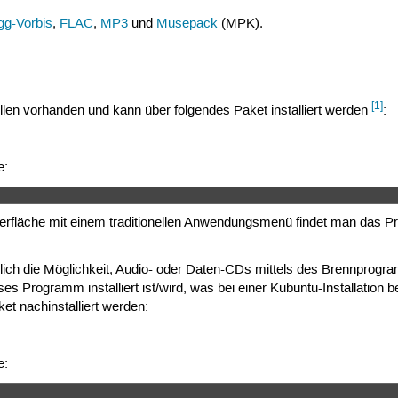
gg-Vorbis
,
FLAC
,
MP3
und
Musepack
(MPK).
[1]
uellen vorhanden und kann über folgendes Paket installiert werden
:
e:
rfläche mit einem traditionellen Anwendungsmenü findet man das Pr
lich die Möglichkeit, Audio- oder Daten-CDs mittels des Brennpro
ses Programm installiert ist/wird, was bei einer Kubuntu-Installation be
ket nachinstalliert werden:
e: