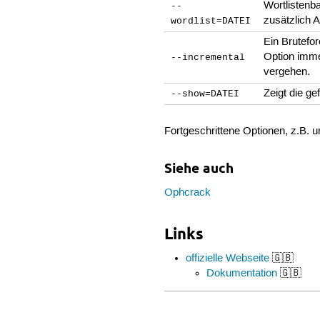
Wortlistenba
--
zusätzlich 
wordlist=DATEI
Ein Brutefor
Option imme
--incremental
vergehen.
Zeigt die ge
--show=DATEI
Fortgeschrittene Optionen, z.B.
Siehe auch
Ophcrack
Links
offizielle Webseite
🇬🇧
Dokumentation
🇬🇧