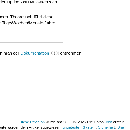
 der Option
lassen sich
-rules
onen. Theoretisch führt diese
ber Tage/Wochen/Monate/Jahre
ann man der
Dokumentation
🇬🇧 entnehmen.
Diese Revision
wurde am 28. Juni 2025 01:20 von
ubot
erstellt.
orte wurden dem Artikel zugewiesen:
ungetestet
,
System
,
Sicherheit
,
Shell