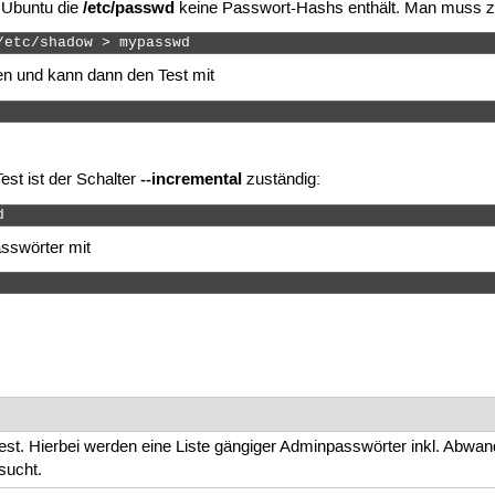
/etc/passwd
r Ubuntu die
keine Passwort-Hashs enthält. Man muss z
/etc/shadow > mypasswd 
en und kann dann den Test mit
--incremental
est ist der Schalter
zuständig:
d 
asswörter mit
test. Hierbei werden eine Liste gängiger Adminpasswörter inkl. Abwa
sucht.