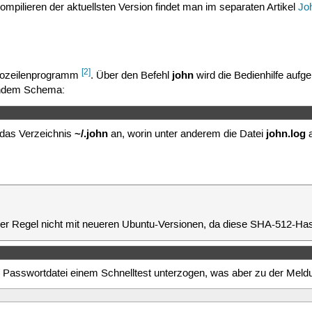
ompilieren der aktuellsten Version findet man im separaten Artikel
Jo
[2]
john
ndozeilenprogramm
. Über den Befehl
wird die Bedienhilfe aufg
gendem Schema:
~/.john
john.log
 das Verzeichnis
an, worin unter anderem die Datei
a
n der Regel nicht mit neueren Ubuntu-Versionen, da diese SHA-512-Has
e Passwortdatei einem Schnelltest unterzogen, was aber zu der Meld