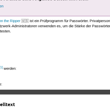
en
hn the Ripper
🇺🇸 ist ein Prüfprogramm für Passwörter. Privatperso
tzwerk-Administratoren verwenden es, um die Stärke der Passwörter
testen.
[1]
werden:
e:
elltext