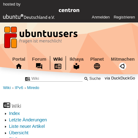
hosted by
Anmelden
Registrieren
Portal
Forum
Wiki
Ikhaya
Planet
Mitmachen
via DuckDuckGo
Wiki
IPv6
Miredo
Wiki
Index
Letzte Änderungen
Liste neuer Artikel
Übersicht