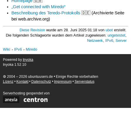
Homepage
🇬🇧
„Get connected with Miredo“
Beschreibung des Teredo-Protokolls
🇩🇪 (Archivierte Seite
bei web.archive.org)
Diese Revision
wurde am 28. Juni 2025 01:18 von
ubot
erstellt.
Die folgenden Schlagworte wurden dem Artikel zugewiesen:
ungetestet
,
Netzwerk
,
IPv6
,
Server
Wiki
IPv6
Miredo
Powered by
Inyoka
Inyoka 1.52.10
🄯 2004 – 2026 ubuntuusers.de • Einige Rechte vorbehalten
Lizenz
•
Kontakt
•
Datenschutz
•
Impressum
•
Serverstatus
Serverhosting
gespendet von