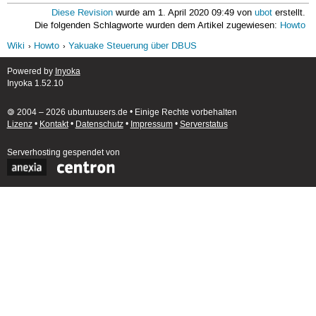
Diese Revision
wurde am 1. April 2020 09:49 von
ubot
erstellt.
Die folgenden Schlagworte wurden dem Artikel zugewiesen:
Howto
Wiki
Howto
Yakuake Steuerung über DBUS
Powered by
Inyoka
Inyoka 1.52.10
🄯 2004 – 2026 ubuntuusers.de • Einige Rechte vorbehalten
Lizenz
•
Kontakt
•
Datenschutz
•
Impressum
•
Serverstatus
Serverhosting
gespendet von