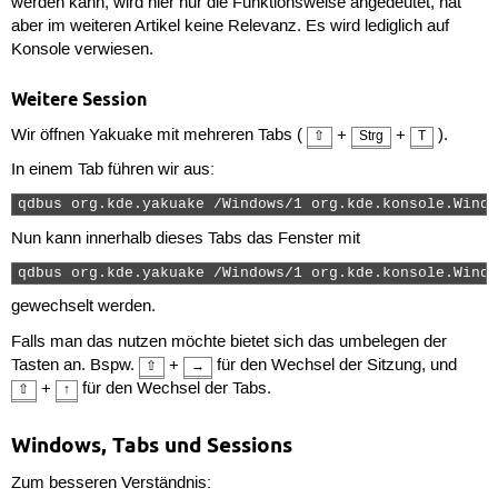
werden kann, wird hier nur die Funktionsweise angedeutet, hat
aber im weiteren Artikel keine Relevanz. Es wird lediglich auf
Konsole verwiesen.
Weitere Session
Wir öffnen Yakuake mit mehreren Tabs (
+
+
).
⇧
Strg
T
In einem Tab führen wir aus:
qdbus org.kde.yakuake /Windows/1 org.kde.konsole.Windo
Nun kann innerhalb dieses Tabs das Fenster mit
qdbus org.kde.yakuake /Windows/1 org.kde.konsole.Windo
gewechselt werden.
Falls man das nutzen möchte bietet sich das umbelegen der
Tasten an. Bspw.
+
für den Wechsel der Sitzung, und
⇧
→
+
für den Wechsel der Tabs.
⇧
↑
Windows, Tabs und Sessions
Zum besseren Verständnis: