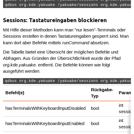
qdbus org.kde.yakuake /yakuake/sessions org.kde.yakuak
Sessions: Tastatureingaben blockieren
Mit Hilfe dieser Methoden kann man "nur lesen"-Terminals oder
Sessions erstellen in denen Tastatureingaben gesperrt sind. Man
runCommand
kann dort aber Befehle mittels
absetzen.
Die Tabelle bietet eine Übersicht der möglichen Befehle und
Abfragen. Aus Gründen der Übersichtlichkeit wurde der Pfad
org.kde.yakuake.
entfernt. Die Befehle können wie folgt
ausgeführt werden:
qdbus org.kde.yakuake /yakuake/sessions org.kde.yakuak
Rückgabe-
Befehl(e)
Parame
Typ
int
hasTerminalsWithKeyboardInputDisabled
bool
sessio
int
hasTerminalsWithKeyboardInputEnabled
bool
sessio