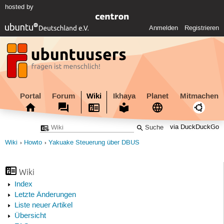
hosted by
Anmelden
Registrieren
Portal
Forum
Wiki
Ikhaya
Planet
Mitmachen
via DuckDuckGo
Wiki
Howto
Yakuake Steuerung über DBUS
Wiki
Index
Letzte Änderungen
Liste neuer Artikel
Übersicht