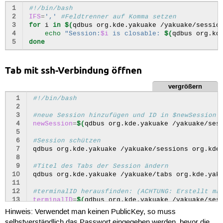
1
#!/bin/bash
2
IFS
=
','
#Feldtrenner auf Komma setzen
3
for
i
in
$(
qdbus
org.kde.yakuake
/yakuake/sessio
4
echo
"Session:
$i
 is closable: 
$(
qdbus
org.kd
5
done
Tab mit ssh-Verbindung öffnen
vergrößern
 1
#!/bin/bash
 2
 3
#neue Session hinzufügen und ID in $newSession 
 4
newSession
=
$(
qdbus
org.kde.yakuake
/yakuake/ses
 5
 6
#Session schützen
 7
qdbus
org.kde.yakuake
/yakuake/sessions
org.kde
 8
 9
#Titel des Tabs der Session ändern
10
qdbus
org.kde.yakuake
/yakuake/tabs
org.kde.yak
11
12
#terminalID herausfinden: (ACHTUNG: Erstellt ma
13
terminalID
=
$(
qdbus
org.kde.yakuake
/yakuake/ses
14
Hinweis: Verwendet man keinen PublicKey, so muss
15
#Befehl zur Verbindung ins Terminal absetzen
selbstverständlich das Passwort eingegeben werden, bevor die