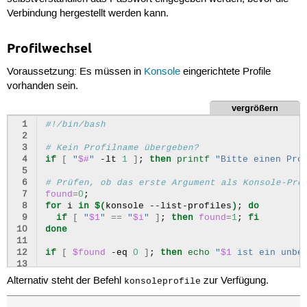
16
qdbus
org.kde.yakuake
/yakuake/sessions
org.kde
Verbindung hergestellt werden kann.
Profilwechsel
Voraussetzung: Es müssen in
Konsole
eingerichtete Profile
vorhanden sein.
vergrößern
 1
#!/bin/bash
 2
 3
# Kein Profilname übergeben?
 4
if
[
"
$#
"
-lt
1
]
;
then
printf
"Bitte einen Pro
 5
 6
# Prüfen, ob das erste Argument als Konsole-Pro
 7
found
=
0
;
 8
for
i
in
$(
konsole
--list-profiles
)
;
do
 9
if
[
"
$1
"
==
"
$i
"
]
;
then
found
=
1
;
fi
10
done
11
12
if
[
$found
-eq
0
]
;
then
echo
"
$1
 ist ein unbe
13
14
# iteriere über die bestehenden sessions und än
Alternativ steht der Befehl
zur Verfügung.
konsoleprofile
15
IFS
=
16
lst
=
$(
qdbus
org.kde.yakuake
/yakuake/sessions
o