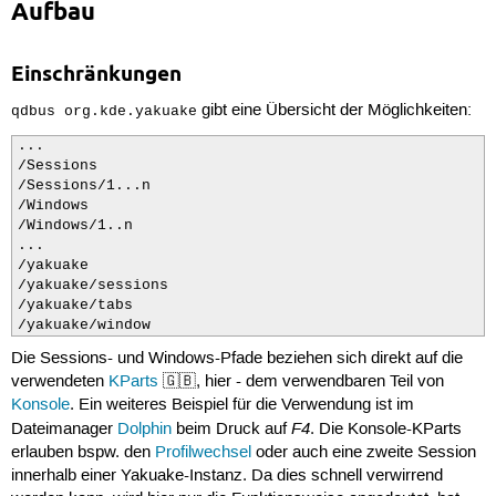
Aufbau
Einschränkungen
gibt eine Übersicht der Möglichkeiten:
qdbus org.kde.yakuake
...

/Sessions

/Sessions/1...n

/Windows

/Windows/1..n

...

/yakuake

/yakuake/sessions

/yakuake/tabs

/yakuake/window
Die Sessions- und Windows-Pfade beziehen sich direkt auf die
verwendeten
KParts
🇬🇧, hier - dem verwendbaren Teil von
Konsole
. Ein weiteres Beispiel für die Verwendung ist im
F4
Dateimanager
Dolphin
beim Druck auf
. Die Konsole-KParts
erlauben bspw. den
Profilwechsel
oder auch eine zweite Session
innerhalb einer Yakuake-Instanz. Da dies schnell verwirrend