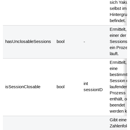
sich Yaku
selbst im
Hintergrun
befindet.
Ermittelt, 
einer der
hasUnclosableSessions
bool
-
Sessions 
ein Proze
läuft.
Ermittelt, 
eine
bestimmte
Session e
int
isSessionClosable
bool
laufenden
sessionID
Prozess
enthält, od
beendet
werden ka
Gibt eine
Zahlenfolg