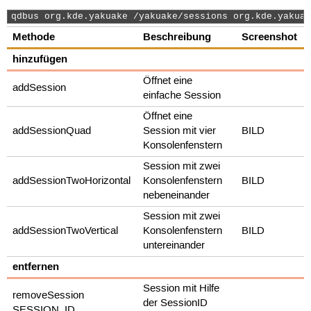
qdbus org.kde.yakuake /yakuake/sessions org.kde.yakuak
Methode
Beschreibung
Screenshot
hinzufügen
Öffnet eine
addSession
einfache Session
Öffnet eine
addSessionQuad
Session mit vier
BILD
Konsolenfenstern
Session mit zwei
addSessionTwoHorizontal
Konsolenfenstern
BILD
nebeneinander
Session mit zwei
addSessionTwoVertical
Konsolenfenstern
BILD
untereinander
entfernen
Session mit Hilfe
removeSession
der SessionID
SESSION_ID