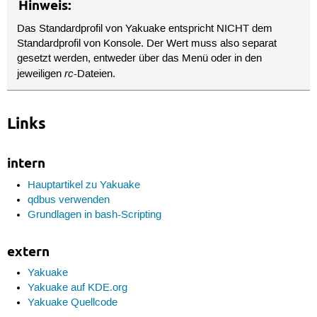
Hinweis:
17
for
i
in
$lst
;
do
18
((
i++
))
Das Standardprofil von Yakuake entspricht NICHT dem
19
qdbus
org.kde.yakuake
/Sessions/
$i
org.kde.ko
20
done
Standardprofil von Konsole. Der Wert muss also separat
gesetzt werden, entweder über das Menü oder in den
rc
jeweiligen
-Dateien.
Links
intern
Hauptartikel zu Yakuake
qdbus verwenden
Grundlagen in bash-Scripting
extern
Yakuake
Yakuake auf KDE.org
Yakuake Quellcode