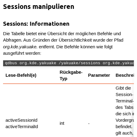
Sessions manipulieren
Sessions: Informationen
Die Tabelle bietet eine Übersicht der möglichen Befehle und
Abfragen. Aus Gründen der Übersichtlichkeit wurde der Pfad
org.kde.yakuake.
entfernt. Die Befehle können wie folgt
ausgeführt werden:
qdbus org.kde.yakuake /yakuake/sessions org.kde.yakuak
Rückgabe-
Lese-Befehl(e)
Parameter
Beschrei
Typ
Gibt die
Session- 
Terminal-I
des Tabs a
die sich i
activeSessionId
Vordergru
int
-
activeTerminalId
befindet. 
gilt auch,