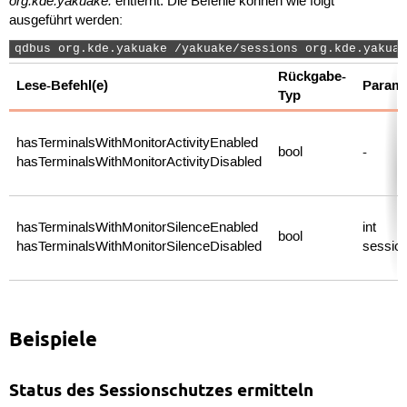
org.kde.yakuake.
entfernt. Die Befehle können wie folgt
ausgeführt werden:
qdbus org.kde.yakuake /yakuake/sessions org.kde.yakuak
Rückgabe-
Lese-Befehl(e)
Parame
Typ
hasTerminalsWithMonitorActivityEnabled
bool
-
hasTerminalsWithMonitorActivityDisabled
hasTerminalsWithMonitorSilenceEnabled
int
bool
hasTerminalsWithMonitorSilenceDisabled
sessio
Beispiele
Status des Sessionschutzes ermitteln