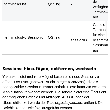
der
terminalIdList
QString
-
verfügbar
Terminal-I
aus.
Gibt die
Terminal-I
int
für eine
terminalIdsForSessionId
QString
sessionID
bestimmte
SessionID
aus.
Sessions: hinzufügen, entfernen, wechseln
Yakuake bietet mehrere Möglichkeiten eine neue Session zu
öffnen. Der Rückgabewert ist ein Integer (Ganzzahl), die die
hochgezählte Session-Nummer enthält. Diese kann zur weiteren
Manipulation verwendet werden. Die Tabelle bietet eine Übersicht
der möglichen Befehle und Abfragen. Aus Gründen der
org.kde.yakuake.
Übersichtlichkeit wurde der Pfad
entfernt. Die
Befehle können wie folgt ausgeführt werden: