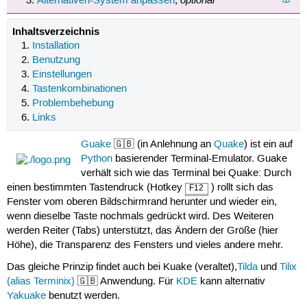
Alternativen-System anpassen
,
Inhaltsverzeichnis
Installation
Benutzung
Einstellungen
Tastenkombinationen
Problembehebung
Links
Guake
🇬🇧 (in Anlehnung an
Quake
) ist ein auf
Python
basierender Terminal-Emulator. Guake
verhält sich wie das Terminal bei Quake: Durch
einen bestimmten Tastendruck (Hotkey
) rollt sich das
F12
Fenster vom oberen Bildschirmrand herunter und wieder ein,
wenn dieselbe Taste nochmals gedrückt wird. Des Weiteren
werden Reiter (Tabs) unterstützt, das Ändern der Größe (hier
Höhe), die Transparenz des Fensters und vieles andere mehr.
Das gleiche Prinzip findet auch bei Kuake (veraltet),
Tilda
und
Tilix
(alias Terminix)
🇬🇧 Anwendung. Für
KDE
kann alternativ
Yakuake
benutzt werden.