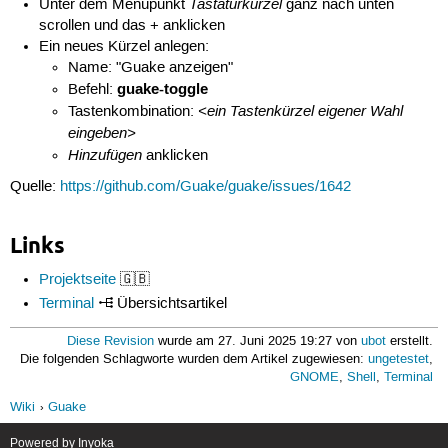
Tastaturkürzel
Unter dem Menüpunkt
ganz nach unten
scrollen und das + anklicken
Ein neues Kürzel anlegen:
Name: "Guake anzeigen"
guake-toggle
Befehl:
<ein Tastenkürzel eigener Wahl
Tastenkombination:
eingeben>
Hinzufügen
anklicken
Quelle:
https://github.com/Guake/guake/issues/1642
Links
Projektseite
🇬🇧
Terminal
Übersichtsartikel
Diese Revision
wurde am 27. Juni 2025 19:27 von
ubot
erstellt.
Die folgenden Schlagworte wurden dem Artikel zugewiesen:
ungetestet
,
GNOME
,
Shell
,
Terminal
Wiki
Guake
Powered by
Inyoka