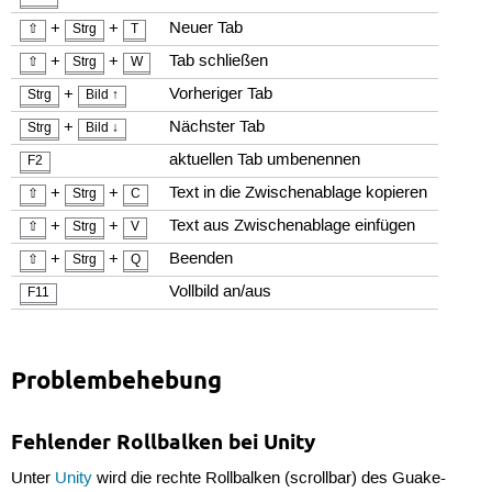
+
+
Neuer Tab
⇧
Strg
T
+
+
Tab schließen
⇧
Strg
W
+
Vorheriger Tab
Strg
Bild ↑
+
Nächster Tab
Strg
Bild ↓
aktuellen Tab umbenennen
F2
+
+
Text in die Zwischenablage kopieren
⇧
Strg
C
+
+
Text aus Zwischenablage einfügen
⇧
Strg
V
+
+
Beenden
⇧
Strg
Q
Vollbild an/aus
F11
Problembehebung
Fehlender Rollbalken bei Unity
Unter
Unity
wird die rechte Rollbalken (scrollbar) des Guake-