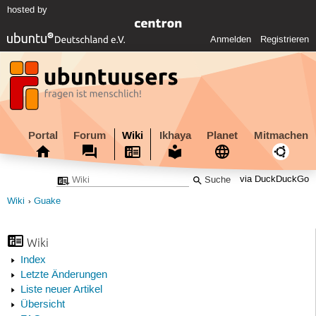
hosted by
Anmelden
Registrieren
Portal
Forum
Wiki
Ikhaya
Planet
Mitmachen
via DuckDuckGo
Wiki
Guake
Wiki
Index
Letzte Änderungen
Liste neuer Artikel
Übersicht