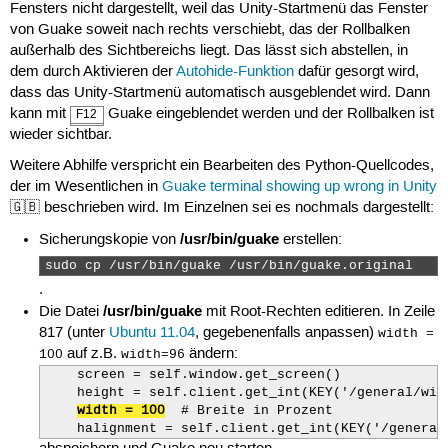
Fensters nicht dargestellt, weil das Unity-Startmenü das Fenster
von Guake soweit nach rechts verschiebt, das der Rollbalken
außerhalb des Sichtbereichs liegt. Das lässt sich abstellen, in
dem durch Aktivieren der
Autohide-Funktion
dafür gesorgt wird,
dass das Unity-Startmenü automatisch ausgeblendet wird. Dann
kann mit
Guake eingeblendet werden und der Rollbalken ist
F12
wieder sichtbar.
Weitere Abhilfe verspricht ein Bearbeiten des Python-Quellcodes,
der im Wesentlichen in
Guake terminal showing up wrong in Unity
🇬🇧 beschrieben wird. Im Einzelnen sei es nochmals dargestellt:
/usr/bin/guake
Sicherungskopie von
erstellen:
sudo cp /usr/bin/guake /usr/bin/guake.original 
.
/usr/bin/guake
Die Datei
mit Root-Rechten editieren. In Zeile
817 (unter
Ubuntu 11.04
, gegebenenfalls anpassen)
width =
auf z.B.
ändern:
100
width=96
    screen = self.window.get_screen()

    height = self.client.get_int(KEY('/general/wind
width = 100
  # Breite in Prozent

    halignment = self.client.get_int(KEY('/general