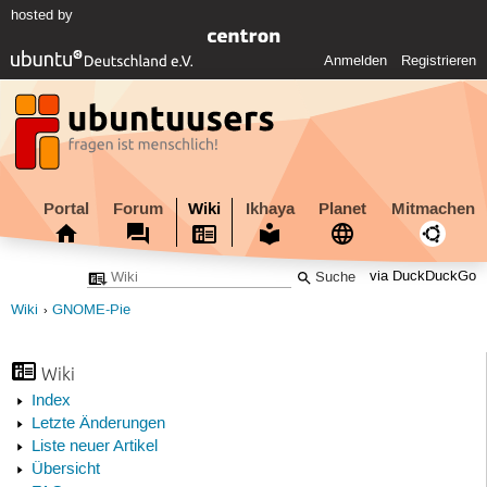
hosted by
Anmelden
Registrieren
Portal
Forum
Wiki
Ikhaya
Planet
Mitmachen
via DuckDuckGo
Wiki
GNOME-Pie
Wiki
Index
Letzte Änderungen
Liste neuer Artikel
Übersicht