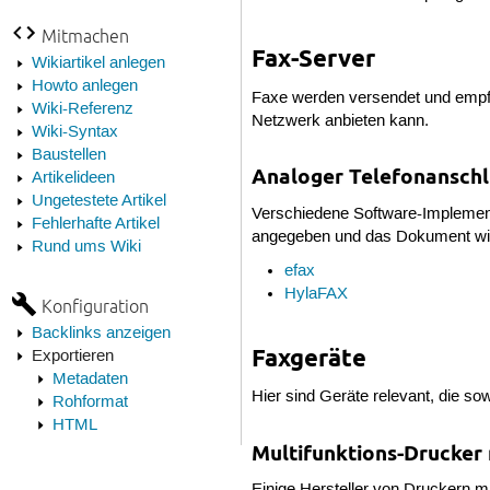
Mitmachen
Fax-Server
Wikiartikel anlegen
Howto anlegen
Faxe werden versendet und empfa
Wiki-Referenz
Netzwerk anbieten kann.
Wiki-Syntax
Baustellen
Analoger Telefonanschl
Artikelideen
Ungetestete Artikel
Verschiedene Software-Implement
Fehlerhafte Artikel
angegeben und das Dokument wir
Rund ums Wiki
efax
HylaFAX
Konfiguration
Backlinks anzeigen
Faxgeräte
Exportieren
Metadaten
Hier sind Geräte relevant, die s
Rohformat
HTML
Multifunktions-Drucker 