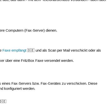
ace aus, das dann - mit dem Telefonanschluss verbunden - auch über
rere Computern (Fax-Server) dienen.
ie
Faxe empfängt
🇩🇪 und als Scan per Mail verschickt oder als
r über eine FritzBox Faxe versendet werden.
s eines Fax-Servers bzw. Fax-Gerätes zu verschicken. Diese
d konfiguriert werden.
🇩🇪