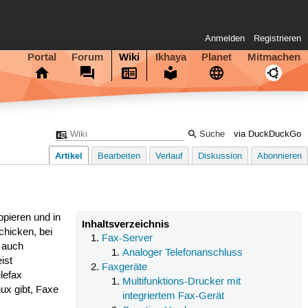
Anmelden
Registrieren
Portal
Forum
Wiki
Ikhaya
Planet
Mitmachen
via DuckDuckGo
Artikel
Bearbeiten
Verlauf
Diskussion
Abonnieren
opieren und in
Inhaltsverzeichnis
chicken, bei
Fax-Server
r auch
Analoger Telefonanschluss
ist
Faxgeräte
lefax
Multifunktions-Drucker mit
ux gibt, Faxe
integriertem Fax-Gerät