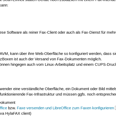
it Scan-Einheit statten Geräte noch zusätzlich mit einem Fax-Interf
kann:
se Software als reiner Fax-Client oder auch als Fax-Dienst für meh
n AVM, kann über ihre Web-Oberfläche so konfiguriert werden, dass s
ritzBoxen ist auch der Versand von Fax-Dokumenten möglich.
nnen hingegen auch vom Linux-Arbeitsplatz und einem CUPS-Drucke
nder eine verständliche Oberfläche, ein Dokument oder Bild mittel
unktionierende Fax-Infrastruktur und müssen ggfs. noch entsprechen
 Dokument
ffice
bzw.
Faxe versenden und LibreOffice zum Faxen konfigurieren
va HylaFAX client)