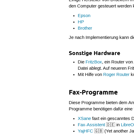
Einige Hersteller von Druckern m
den Computer gesteuert werden 
Epson
HP
Brother
Je nach Implementierung kann die
Sonstige Hardware
Die
FritzBox
, ein Router vo
Datei ablegt. Auf neueren F
Mit Hilfe von
Roger Router
kö
Fax-Programme
Diese Programme bieten dem Anwe
Programme benötigen dafür eine f
XSane
faxt ein gescanntes
Fax-Assistent
🇩🇪 in
LibreO
YajHFC
🇬🇧 (Yet another Ja