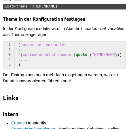
load-theme [THEMENNAME] 
Thema in der Konfiguration festlegen
custom-set-variables
In der Konfigurationsdatei wird im Abschnitt
das Thema eingetragen:
1
(
custom-set-variables
2
;; …
3
'
(
custom-enabled-themes
(
quote
(
THEMENNAME
)))
4
;; …
5
)
Der Eintrag kann auch mehrfach eingetragen werden, was zu
Darstellungsproblemen führen kann!
Links
intern
Emacs
Hauptartikel