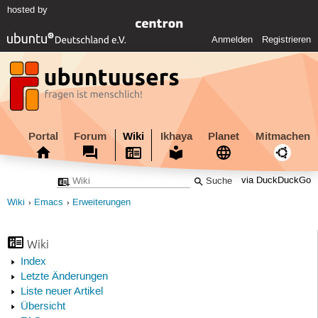
hosted by
Anmelden
Registrieren
Portal
Forum
Wiki
Ikhaya
Planet
Mitmachen
via DuckDuckGo
Wiki
Emacs
Erweiterungen
Wiki
Index
Letzte Änderungen
Liste neuer Artikel
Übersicht