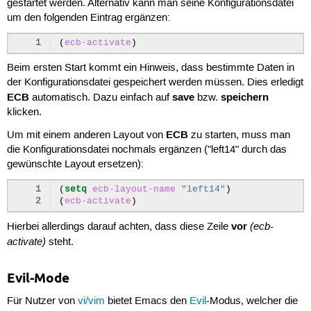
gestartet werden. Alternativ kann man seine Konfigurationsdatei
um den folgenden Eintrag ergänzen:
1
(
ecb-activate
)
Beim ersten Start kommt ein Hinweis, dass bestimmte Daten in
der Konfigurationsdatei gespeichert werden müssen. Dies erledigt
ECB
save
speichern
automatisch. Dazu einfach auf
bzw.
klicken.
ECB
Um mit einem anderen Layout von
zu starten, muss man
die Konfigurationsdatei nochmals ergänzen ("left14" durch das
gewünschte Layout ersetzen):
1
(
setq
ecb-layout-name
"left14"
)
2
(
ecb-activate
)
vor
(ecb-
Hierbei allerdings darauf achten, dass diese Zeile
activate)
steht.
Evil-Mode
Für Nutzer von
vi/vim
bietet Emacs den
Evil
-Modus, welcher die