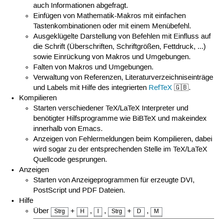
auch Informationen abgefragt.
Einfügen von Mathematik-Makros mit einfachen
Tastenkombinationen oder mit einem Menübefehl.
Ausgeklügelte Darstellung von Befehlen mit Einfluss auf
die Schrift (Überschriften, Schriftgrößen, Fettdruck, ...)
sowie Einrückung von Makros und Umgebungen.
Falten von Makros und Umgebungen.
Verwaltung von Referenzen, Literaturverzeichniseinträge
und Labels mit Hilfe des integrierten
RefTeX
🇬🇧.
Kompilieren
Starten verschiedener TeX/LaTeX Interpreter und
benötigter Hilfsprogramme wie BiBTeX und makeindex
innerhalb von Emacs.
Anzeigen von Fehlermeldungen beim Kompilieren, dabei
wird sogar zu der entsprechenden Stelle im TeX/LaTeX
Quellcode gesprungen.
Anzeigen
Starten von Anzeigeprogrammen für erzeugte DVI,
PostScript und PDF Dateien.
Hilfe
Über
+
,
,
+
,
Strg
H
I
Strg
D
M