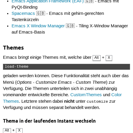
Emacs Application Framework (EAF)
🇬🇧 - Emacs mit
PyQt-Binding
Spacemacs
🇬🇧 - Emacs mit gehirn-gerechten
Tastenkürzeln
Emacs X Window Manager
🇬🇧 - Tiling X-Window Manager
auf Emacs-Basis
Themes
Emacs bringt einige Themes mit, welche über
+
Alt
X
load-theme 
geladen werden können. Diese Funktionalität steht auch über das
Options
Customize Emacs
Custom Theme
Menü (
-
-
) zur
Verfügung. Die Themen unterteilen sich in zwei unabhängig
voneinander entwickelte Bereiche.
CustomThemes
und
Color
nicht
Themes
. Letztere stehen dabei
unter
zur
customize
Verfügung und müssen separat behandelt werden.
Thema in der laufenden Instanz wechseln
+
Alt
X