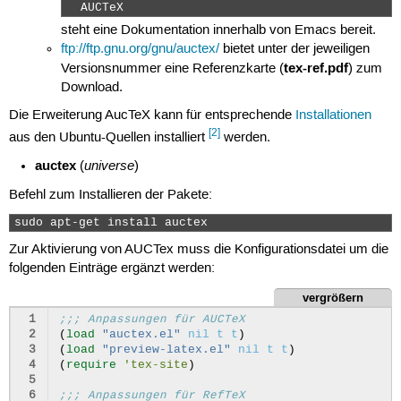
  AUCTeX 
steht eine Dokumentation innerhalb von Emacs bereit.
ftp://ftp.gnu.org/gnu/auctex/
bietet unter der jeweiligen
tex-ref.pdf
Versionsnummer eine Referenzkarte (
) zum
Download.
Die Erweiterung AucTeX kann für entsprechende
Installationen
[2]
aus den Ubuntu-Quellen installiert
werden.
auctex
universe
(
)
Befehl zum Installieren der Pakete:
sudo apt-get install auctex 
Zur Aktivierung von AUCTex muss die Konfigurationsdatei um die
folgenden Einträge ergänzt werden:
vergrößern
 1
;;; Anpassungen für AUCTeX
 2
(
load
"auctex.el"
nil
t
t
)
 3
(
load
"preview-latex.el"
nil
t
t
)
 4
(
require
'tex-site
)
 5
 6
;;; Anpassungen für RefTeX