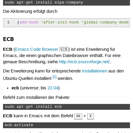
sudo apt-get install elpa-company 
Die Aktivierung erfolgt durch
1
(
add-hook
'after-init-hook
'global-company-mode
)
ECB
ECB
(
Emacs Code Browser
🇬🇧) ist eine Erweiterung für
Emacs, die einen graphischen Dateibrowser enthält. Für eine
genaue Beschreibung, siehe
http://ecb.sourceforge.net/
.
Die Erweiterung kann für entsprechende
Installationen
aus den
[2]
Ubuntu-Quellen installiert
werden.
ecb
(universe; bis
22.04
)
Befehl zum Installieren der Pakete:
sudo apt-get install ecb 
ECB
kann in Emacs mit dem Befehl
+
Alt
X
ecb-activate 