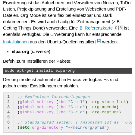
Erweiterung ist das Aufnehmen und Verwalten von Notizen, ToDo-
Listen, Projektplanung und Erstellung von Webseiten und PDF-
Dateien. Org-Mode ist sehr flexibel einsetzbar und stark
dokumentiert. Es wird auch häufig für Zeitmanagement (z.B.
Getting Things Done) verwendet. Eine
Referenzkarte
🇬🇧 ist
ebenfalls verfügbar. Die Erweiterung kann für entsprechende
[2]
Installationen
aus den Ubuntu-Quellen installiert
werden.
elpa-org
universe
(
)
Befehl zum Installieren der Pakete:
sudo apt-get install elpa-org 
Der org-mode ist automatisch in Emacs verfügbar. Es sind
jedoch einige Einstellungen empfohlen.
1
;; Empfohlene Tastenbelegungen
2
(
global-set-key
(
kbd
"C-c l"
)
'org-store-link
)
3
(
global-set-key
(
kbd
"C-c a"
)
'org-agenda
)
4
(
global-set-key
(
kbd
"C-c c"
)
'org-capture
)
5
6
;; Standardpfad setzen: ( Ansonsten ist es '~/or
7
(
setq
org-directory
"~/mein/org/pfad"
)