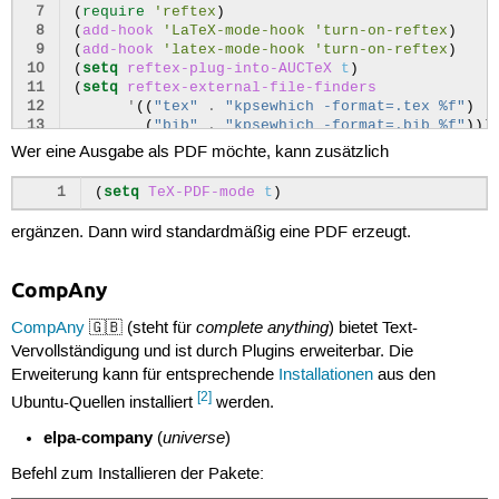
 7
(
require
'reftex
)
 8
(
add-hook
'LaTeX-mode-hook
'turn-on-reftex
)
 9
(
add-hook
'latex-mode-hook
'turn-on-reftex
)
10
(
setq
reftex-plug-into-AUCTeX
t
)
11
(
setq
reftex-external-file-finders
12
'
((
"tex"
.
"kpsewhich -format=.tex %f"
)
13
(
"bib"
.
"kpsewhich -format=.bib %f"
)))
Wer eine Ausgabe als PDF möchte, kann zusätzlich
1
(
setq
TeX-PDF-mode
t
)
ergänzen. Dann wird standardmäßig eine PDF erzeugt.
CompAny
complete anything
CompAny
🇬🇧 (steht für
) bietet Text-
Vervollständigung und ist durch Plugins erweiterbar. Die
Erweiterung kann für entsprechende
Installationen
aus den
[2]
Ubuntu-Quellen installiert
werden.
elpa-company
universe
(
)
Befehl zum Installieren der Pakete: