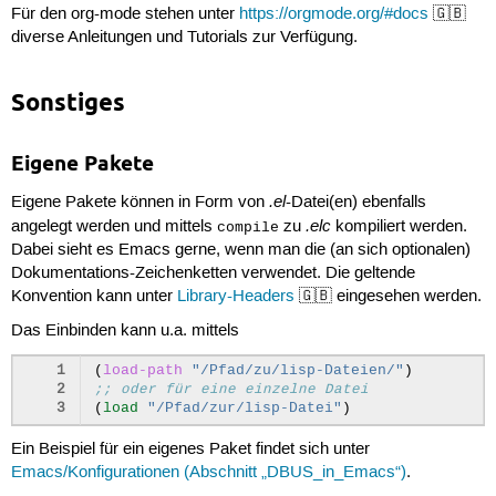
Für den org-mode stehen unter
https://orgmode.org/#docs
🇬🇧
diverse Anleitungen und Tutorials zur Verfügung.
Sonstiges
Eigene Pakete
.el
Eigene Pakete können in Form von
-Datei(en) ebenfalls
.elc
angelegt werden und mittels
zu
kompiliert werden.
compile
Dabei sieht es Emacs gerne, wenn man die (an sich optionalen)
Dokumentations-Zeichenketten verwendet. Die geltende
Konvention kann unter
Library-Headers
🇬🇧 eingesehen werden.
Das Einbinden kann u.a. mittels
1
(
load-path
"/Pfad/zu/lisp-Dateien/"
)
2
;; oder für eine einzelne Datei
3
(
load
"/Pfad/zur/lisp-Datei"
)
Ein Beispiel für ein eigenes Paket findet sich unter
Emacs/Konfigurationen (Abschnitt „DBUS_in_Emacs“)
.