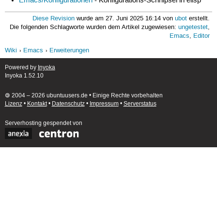
Emacs/Konfigurationen
- Konfigurations-Schnipsel in elisp
Diese Revision
wurde am 27. Juni 2025 16:14 von
ubot
erstellt.
Die folgenden Schlagworte wurden dem Artikel zugewiesen:
ungetestet
,
Emacs
,
Editor
Wiki
Emacs
Erweiterungen
Powered by
Inyoka
Inyoka 1.52.10
🄯 2004 – 2026 ubuntuusers.de • Einige Rechte vorbehalten
Lizenz
•
Kontakt
•
Datenschutz
•
Impressum
•
Serverstatus
Serverhosting
gespendet von