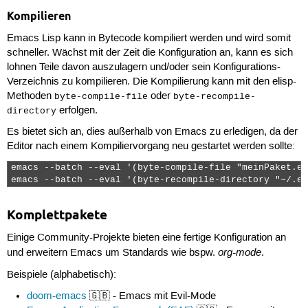
Kompilieren
Emacs Lisp kann in Bytecode kompiliert werden und wird somit
schneller. Wächst mit der Zeit die Konfiguration an, kann es sich
lohnen Teile davon auszulagern und/oder sein Konfigurations-
Verzeichnis zu kompilieren. Die Kompilierung kann mit den elisp-
Methoden
oder
byte-compile-file
byte-recompile-
erfolgen.
directory
Es bietet sich an, dies außerhalb von Emacs zu erledigen, da der
Editor nach einem Kompiliervorgang neu gestartet werden sollte:
emacs --batch --eval '(byte-compile-file "meinPaket.el
emacs --batch --eval '(byte-recompile-directory "~/.em
Komplettpakete
Einige Community-Projekte bieten eine fertige Konfiguration an
org-mode
und erweitern Emacs um Standards wie bspw.
.
Beispiele (alphabetisch):
doom-emacs
🇬🇧 - Emacs mit Evil-Mode