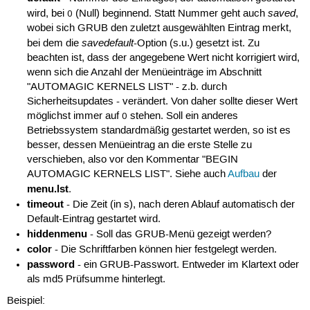
saved
wird, bei
(Null) beginnend. Statt Nummer geht auch
,
0
wobei sich GRUB den zuletzt ausgewählten Eintrag merkt,
savedefault
bei dem die
-Option (s.u.) gesetzt ist. Zu
beachten ist, dass der angegebene Wert nicht korrigiert wird,
wenn sich die Anzahl der Menüeinträge im Abschnitt
"AUTOMAGIC KERNELS LIST" - z.b. durch
Sicherheitsupdates - verändert. Von daher sollte dieser Wert
möglichst immer auf
stehen. Soll ein anderes
0
Betriebssystem standardmäßig gestartet werden, so ist es
besser, dessen Menüeintrag an die erste Stelle zu
verschieben, also vor den Kommentar "BEGIN
AUTOMAGIC KERNELS LIST". Siehe auch
Aufbau
der
menu.lst
.
timeout
- Die Zeit (in s), nach deren Ablauf automatisch der
Default-Eintrag gestartet wird.
hiddenmenu
- Soll das GRUB-Menü gezeigt werden?
color
- Die Schriftfarben können hier festgelegt werden.
password
- ein GRUB-Passwort. Entweder im Klartext oder
als md5 Prüfsumme hinterlegt.
Beispiel: