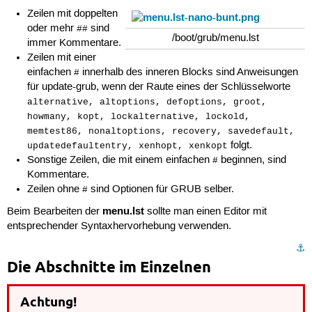
Zeilen mit doppelten
oder mehr
sind
##
/boot/grub/menu.lst
immer Kommentare.
Zeilen mit einer
einfachen
innerhalb des inneren Blocks sind Anweisungen
#
für update-grub, wenn der Raute eines der Schlüsselworte
alternative, altoptions, defoptions, groot,
howmany, kopt, lockalternative, lockold,
memtest86, nonaltoptions, recovery, savedefault,
folgt.
updatedefaultentry, xenhopt, xenkopt
Sonstige Zeilen, die mit einem einfachen
beginnen, sind
#
Kommentare.
Zeilen ohne
sind Optionen für GRUB selber.
#
menu.lst
Beim Bearbeiten der
sollte man einen Editor mit
entsprechender Syntaxhervorhebung verwenden.
⚓︎
Die Abschnitte im Einzelnen
Achtung!