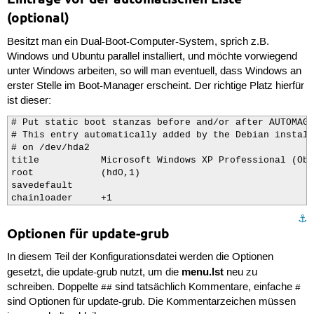
# If used in the first section of a menu file, disable
(optional)
# control (menu entry editor and command-line)  and en
# command 'lock'

Besitzt man ein Dual-Boot-Computer-System, sprich z.B.
# e.g. password topsecret

#      password --md5 $1$gLhU0/$aW78kHK1QfV3P2b2znUoe/

Windows und Ubuntu parallel installiert, und möchte vorwiegend
# password topsecret
unter Windows arbeiten, so will man eventuell, dass Windows an
erster Stelle im Boot-Manager erscheint. Der richtige Platz hierfür
ist dieser:
# Put static boot stanzas before and/or after AUTOMAGI
# This entry automatically added by the Debian install
# on /dev/hda2

title           Microsoft Windows XP Professional (Obe
root            (hd0,1)

savedefault

chainloader     +1
⚓︎
Optionen für update-grub
In diesem Teil der Konfigurationsdatei werden die Optionen
menu.lst
gesetzt, die update-grub nutzt, um die
neu zu
schreiben. Doppelte
sind tatsächlich Kommentare, einfache
##
#
sind Optionen für update-grub. Die Kommentarzeichen müssen