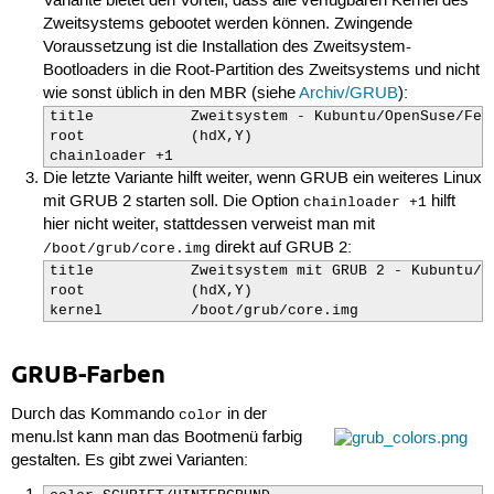
Variante bietet den Vorteil, dass alle verfügbaren Kernel des
Zweitsystems gebootet werden können. Zwingende
Voraussetzung ist die Installation des Zweitsystem-
Bootloaders in die Root-Partition des Zweitsystems und nicht
wie sonst üblich in den MBR (siehe
Archiv/GRUB
):
title           Zweitsystem - Kubuntu/OpenSuse/Fedo
root            (hdX,Y)

chainloader +1
Die letzte Variante hilft weiter, wenn GRUB ein weiteres Linux
mit GRUB 2 starten soll. Die Option
hilft
chainloader +1
hier nicht weiter, stattdessen verweist man mit
direkt auf GRUB 2:
/boot/grub/core.img
title           Zweitsystem mit GRUB 2 - Kubuntu/Op
root            (hdX,Y)

kernel          /boot/grub/core.img
GRUB-Farben
Durch das Kommando
in der
color
menu.lst kann man das Bootmenü farbig
gestalten. Es gibt zwei Varianten: