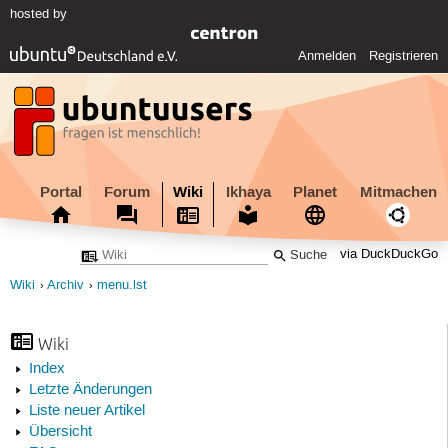
hosted by
Anmelden
Registrieren
Portal
Forum
Wiki
Ikhaya
Planet
Mitmachen
via DuckDuckGo
Wiki
Archiv
menu.lst
Wiki
Index
Letzte Änderungen
Liste neuer Artikel
Übersicht