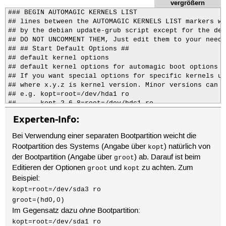
vergrößern
### BEGIN AUTOMAGIC KERNELS LIST

## lines between the AUTOMAGIC KERNELS LIST markers wi
## by the debian update-grub script except for the def
## DO NOT UNCOMMENT THEM, Just edit them to your needs

## ## Start Default Options ##

## default kernel options

## default kernel options for automagic boot options

## If you want special options for specific kernels us
## where x.y.z is kernel version. Minor versions can b
## e.g. kopt=root=/dev/hda1 ro

##      kopt_2_6_8=root=/dev/hdc1 ro

##      kopt_2_6_8_2_686=root=/dev/hdc2 ro

Experten-Info:
# kopt=root=/dev/sda1 ro

## default grub root device

Bei Verwendung einer separaten Bootpartition weicht die
## e.g. groot=(hd0,0)

Rootpartition des Systems (Angabe über
) natürlich von
kopt
# groot=(hd0,0)

der Bootpartition (Angabe über
) ab. Darauf ist beim
groot
## should update-grub create alternative automagic boo
Editieren der Optionen
und
zu achten. Zum
## e.g. alternative=true

groot
kopt
##      alternative=false

Beispiel:
# alternative=true

kopt=root=/dev/sda3 ro
## should update-grub lock alternative automagic boot 
groot=(hd0,0)
## e.g. lockalternative=true

ohne
Im Gegensatz dazu
Bootpartition:
##      lockalternative=false

# lockalternative=false

kopt=root=/dev/sda1 ro