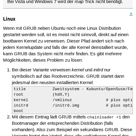
map
Bei Vista und Windows 7 wird der
Trick nicht benötigt.
⚓︎
Linux
Wenn mit GRUB neben Ubuntu noch eine Linux Distribution
gestartet werden soll, ist es meist nicht sinnvoll, direkt auf einen
bootbaren Kernel zu verweisen. Dieser Pfad ändert sich nach
jedem Kernelupdate und falls der alte Kernel deinstalliert wurde,
kann GRUB das System nicht mehr finden. Es gibt mehrere
Möglichkeiten, dieses Problem zu lösen:
kernel
initrd
Bei dieser Variante verweisen
und
nur
symbolisch auf das Rootverzeichnis. GRUB startet dann
jedesmal den neusten installierten Kernel:
title           Zweitsystem - Kubuntu/OpenSuse/Fedo
root            (hdX,Y)

kernel          /vmlinuz              # plus option
initrd          /initrd.img           # plus option
boot
Mit diesem Eintrag lädt GRUB mittels
den
chainloader +1
Bootmanager der entsprechenden Distribution (falls
vorhanden). Also zum Beispiel ein sekundäres GRUB. Diese