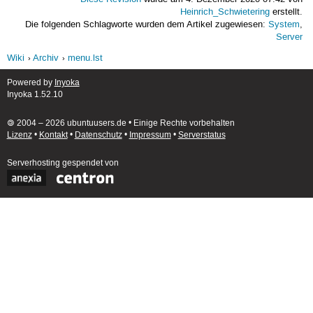
Heinrich_Schwietering
erstellt.
Die folgenden Schlagworte wurden dem Artikel zugewiesen:
System
,
Server
Wiki
Archiv
menu.lst
Powered by
Inyoka
Inyoka 1.52.10
🄯 2004 – 2026 ubuntuusers.de • Einige Rechte vorbehalten
Lizenz
•
Kontakt
•
Datenschutz
•
Impressum
•
Serverstatus
Serverhosting
gespendet von