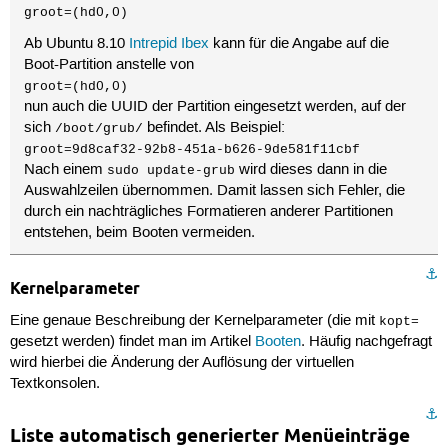
## additional options to use with the default boot opt
groot=(hd0,0)
## alternatives

Ab Ubuntu 8.10
Intrepid Ibex
kann für die Angabe auf die
## e.g. defoptions=vga=791 resume=/dev/hda5

Boot-Partition anstelle von
# defoptions=quiet splash language=de_DE

## altoption boot targets option

groot=(hd0,0)
## multiple altoptions lines are allowed

nun auch die UUID der Partition eingesetzt werden, auf der
## e.g. altoptions=(extra menu suffix) extra boot opti
sich
befindet. Als Beispiel:
/boot/grub/
##      altoptions=(recovery mode) single

groot=9d8caf32-92b8-451a-b626-9de581f11cbf
# altoptions=(recovery mode) single

Nach einem
wird dieses dann in die
sudo update-grub
## controls how many kernels should be put into the me
Auswahlzeilen übernommen. Damit lassen sich Fehler, die
## only counts the first occurence of a kernel, not the
## alternative kernel options

durch ein nachträgliches Formatieren anderer Partitionen
## e.g. howmany=all

entstehen, beim Booten vermeiden.
##      howmany=7

# howmany=all

⚓︎
## should update-grub create memtest86 boot option

Kernelparameter
## e.g. memtest86=true

##      memtest86=false

Eine genaue Beschreibung der Kernelparameter (die mit
kopt=
# memtest86=true

gesetzt werden) findet man im Artikel
Booten
. Häufig nachgefragt
## should update-grub adjust the value of the default 
wird hierbei die Änderung der Auflösung der virtuellen
## can be true or false

Textkonsolen.
# updatedefaultentry=false

## ## End Default Options ##
⚓︎
Liste automatisch generierter Menüeinträge