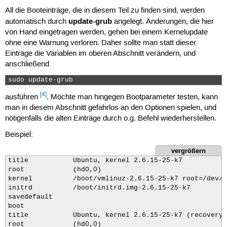
All die Booteinträge, die in diesem Teil zu finden sind, werden
update-grub
automatisch durch
angelegt. Änderungen, die hier
von Hand eingetragen werden, gehen bei einem Kernelupdate
ohne eine Warnung verloren. Daher sollte man statt dieser
Einträge die Variablen im oberen Abschnitt verändern, und
anschließend
sudo update-grub 
[4]
ausführen
. Möchte man hingegen Bootparameter testen, kann
man in diesem Abschnitt gefahrlos an den Optionen spielen, und
nötigenfalls die alten Einträge durch o.g. Befehl wiederherstellen.
Beispiel:
vergrößern
title           Ubuntu, kernel 2.6.15-25-k7

root            (hd0,0)

kernel          /boot/vmlinuz-2.6.15-25-k7 root=/dev/s
initrd          /boot/initrd.img-2.6.15-25-k7

savedefault

boot

title           Ubuntu, kernel 2.6.15-25-k7 (recovery 
root            (hd0,0)
