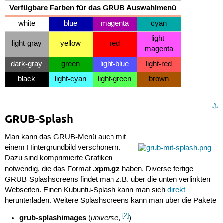
Verfügbare Farben für das GRUB Auswahlmenü
white
blue
magenta
cyan
light-
light-gray
yellow
red
magenta
dark-gray
green
light-blue
light-red
black
light-cyan
light-green
brown
⚓︎
GRUB-Splash
Man kann das GRUB-Menü auch mit
einem Hintergrundbild verschönern.
Dazu sind komprimierte Grafiken
.xpm.gz
notwendig, die das Format
haben. Diverse fertige
GRUB-Splashscreens findet man z.B. über die unten verlinkten
Webseiten. Einen Kubuntu-Splash kann man sich
direkt
herunterladen. Weitere Splashscreens kann man über die Pakete
[2]
grub-splashimages
universe
(
,
)