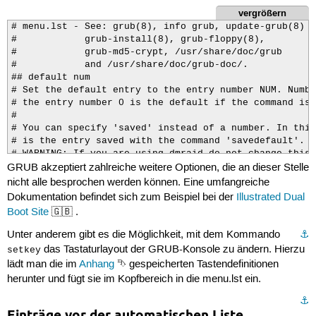
vergrößern
# menu.lst - See: grub(8), info grub, update-grub(8)

#            grub-install(8), grub-floppy(8),

#            grub-md5-crypt, /usr/share/doc/grub

#            and /usr/share/doc/grub-doc/.

## default num

# Set the default entry to the entry number NUM. Numbe
# the entry number 0 is the default if the command is 
#

# You can specify 'saved' instead of a number. In this
# is the entry saved with the command 'savedefault'.

# WARNING: If you are using dmraid do not change this 
GRUB akzeptiert zahlreiche weitere Optionen, die an dieser Stelle
# array will desync and will not let you boot your sys
default         0

nicht alle besprochen werden können. Eine umfangreiche
## timeout sec

Dokumentation befindet sich zum Beispiel bei der
Illustrated Dual
# Set a timeout, in SEC seconds, before automatically 
Boot Site
🇬🇧 .
# (normally the first entry defined).

timeout         10

Unter anderem gibt es die Möglichkeit, mit dem Kommando
⚓︎
## hiddenmenu

das Tastaturlayout der GRUB-Konsole zu ändern. Hierzu
setkey
# Hides the menu by default (press ESC to see the menu)
lädt man die im
Anhang
⮷ gespeicherten Tastendefinitionen
#hiddenmenu

herunter und fügt sie im Kopfbereich in die menu.lst ein.
# Pretty colours

#color cyan/blue white/blue

⚓︎
## password ['--md5'] passwd

Einträge vor der automatischen Liste