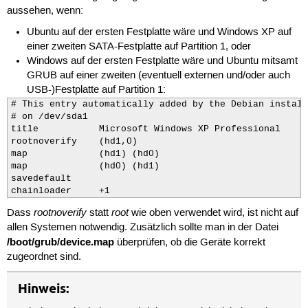
aussehen, wenn:
Ubuntu auf der ersten Festplatte wäre und Windows XP auf
einer zweiten SATA-Festplatte auf Partition 1, oder
Windows auf der ersten Festplatte wäre und Ubuntu mitsamt
GRUB auf einer zweiten (eventuell externen und/oder auch
USB-)Festplatte auf Partition 1:
# This entry automatically added by the Debian install
# on /dev/sda1

title           Microsoft Windows XP Professional

rootnoverify    (hd1,0)

map             (hd1) (hd0)

map             (hd0) (hd1)

savedefault

chainloader     +1
rootnoverify
root
Dass
statt
wie oben verwendet wird, ist nicht auf
allen Systemen notwendig. Zusätzlich sollte man in der Datei
/boot/grub/device.map
überprüfen, ob die Geräte korrekt
zugeordnet sind.
Hinweis: