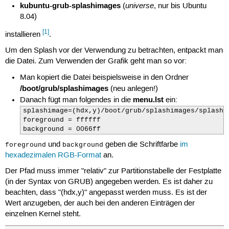
kubuntu-grub-splashimages
universe
(
, nur bis Ubuntu
8.04)
[1]
installieren
.
Um den Splash vor der Verwendung zu betrachten, entpackt man
die Datei. Zum Verwenden der Grafik geht man so vor:
Man kopiert die Datei beispielsweise in den Ordner
/boot/grub/splashimages
(neu anlegen!)
menu.lst
Danach fügt man folgendes in die
ein:
splashimage=(hdx,y)/boot/grub/splashimages/splash.x
foreground = ffffff

background = 0066ff
und
geben die Schriftfarbe
im
foreground
background
hexadezimalen RGB-Format
an.
Der Pfad muss immer "relativ" zur Partitionstabelle der Festplatte
(in der Syntax von GRUB) angegeben werden. Es ist daher zu
beachten, dass "(hdx,y)" angepasst werden muss. Es ist der
Wert anzugeben, der auch bei den anderen Einträgen der
einzelnen Kernel steht.