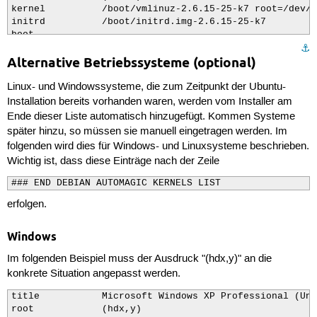
kernel          /boot/vmlinuz-2.6.15-25-k7 root=/dev/s
initrd          /boot/initrd.img-2.6.15-25-k7

boot

⚓︎
title           Ubuntu, memtest86+

Alternative Betriebssysteme (optional)
root            (hd0,0)

kernel          /boot/memtest86+.bin

Linux- und Windowssysteme, die zum Zeitpunkt der Ubuntu-
boot

### END DEBIAN AUTOMAGIC KERNELS LIST
Installation bereits vorhanden waren, werden vom Installer am
Ende dieser Liste automatisch hinzugefügt. Kommen Systeme
später hinzu, so müssen sie manuell eingetragen werden. Im
folgenden wird dies für Windows- und Linuxsysteme beschrieben.
Wichtig ist, dass diese Einträge nach der Zeile
### END DEBIAN AUTOMAGIC KERNELS LIST
erfolgen.
Windows
Im folgenden Beispiel muss der Ausdruck "(hdx,y)" an die
konkrete Situation angepasst werden.
title           Microsoft Windows XP Professional (Unt
root            (hdx,y)
