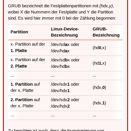
(hdx,y)
GRUB bezeichnet die Festplattenpartitionen mit
,
wobei X die Nummern der Festplatte und Y die Partition
sind. Es wird hier immer mit 0 bei der Zählung begonnen:
Linux-Device-
GRUB-
Partition
Bezeichnung
Bezeichnung
a
x. Partition auf der
/dev/sd
x oder
0
(hd
,x)
1. Platte
a
/dev/hd
x
b
x. Partition auf der
/dev/sd
x oder
1
(hd
,x)
2. Platte
b
/dev/hd
x
...
...
...
1. Partition
1
auf
/dev/sdx
oder
0
(hdx,
)
1
der x. Platte
/dev/hdx
2. Partition
2
auf
/dev/sdx
oder
1
(hdx,
)
2
der x. Platte
/dev/hdx
...
...
...
Zu beachten ist auch, dass die Nummerierung von