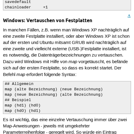
savedefault

chainloader     +1
⚓︎
Windows: Vertauschen von Festplatten
In manchen Fällen, z.B. wenn man Windows XP nachträglich auf
eine zweite Festplatte installiert, oder aber Windows XP ist schon
auf der ersten und Ubuntu mitsamt GRUB wird nachträglich auf
eine zweite und vielleicht externe (USB-)Festplatte installiert, ist
es notwendig, die Datenträgerbezeichnungen zu vertauschen.
map
Dazu wird Windows mit Hilfe von
vorgetäuscht, es befände
sich auf der ersten Festplatte, so dass es korrekt startet. Der
map
Befehl
erfordert folgende Syntax:
## Allgemein

map (alte Bezeichnung) (neue Bezeichnung)

map (neue Bezeichnung) (alte Bezeichnung)

## Beispiel

map (hd1) (hd0)

map (hd0) (hd1)
Es ist wichtig, das eine einzelne Vertauschung immer über zwei
Map-Anweisungen - jeweils mit umgekehrter
Parameterreihenfolge - geregelt wird. So würde ein Eintrag