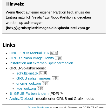
Hinweis:
/boot
Wenn
auf einer eigenen Partition liegt, muss der
Eintrag natürlich "relativ" zur /boot-Partition angegeben
splashimage=
werden:
(hdx,y)/grub/splashimages/dieSplashDatei.xpm.gz
Links
GNU GRUB Manual 0.97
🇬🇧
GRUB Splash Image Howto
🇬🇧
Installation auf externen Speichermedien
GRUB-Splashscreens:
schultz-net.dk
🇬🇧
GRUB splash images
🇬🇧
gnome-look.org
🇬🇧
kde-look.org
🇬🇧
GRUB Farben ändern
(PDF) ⮷
Archiv/Gfxboot
- modifizierter GRUB mit Grafikmodus
Diese Revision
wurde am 4. Dezember 2020 07:42 von