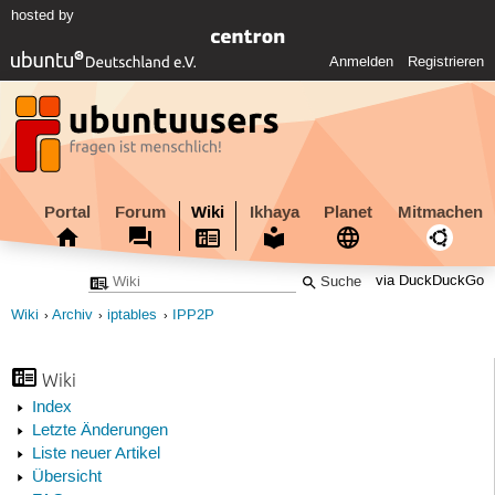
hosted by
Anmelden
Registrieren
Portal
Forum
Wiki
Ikhaya
Planet
Mitmachen
via DuckDuckGo
Wiki
Archiv
iptables
IPP2P
Wiki
Index
Letzte Änderungen
Liste neuer Artikel
Übersicht