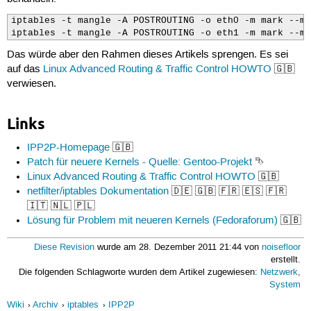
iptables -t mangle -A POSTROUTING -o eth0 -m mark --ma
iptables -t mangle -A POSTROUTING -o eth1 -m mark --ma
Das würde aber den Rahmen dieses Artikels sprengen. Es sei
auf das
Linux Advanced Routing & Traffic Control HOWTO
🇬🇧
verwiesen.
Links
IPP2P-Homepage
🇬🇧
Patch für neuere Kernels - Quelle: Gentoo-Projekt
⮷
Linux Advanced Routing & Traffic Control HOWTO
🇬🇧
netfilter/iptables Dokumentation
🇩🇪 🇬🇧 🇫🇷 🇪🇸 🇫🇷
🇮🇹 🇳🇱 🇵🇱
Lösung für Problem mit neueren Kernels (Fedoraforum)
🇬🇧
Diese Revision
wurde am 28. Dezember 2011 21:44 von
noisefloor
erstellt.
Die folgenden Schlagworte wurden dem Artikel zugewiesen:
Netzwerk
,
System
Wiki
Archiv
iptables
IPP2P