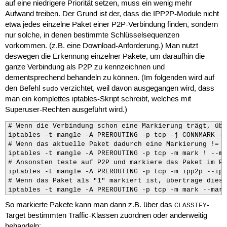
auf eine niedrigere Priorität setzen, muss ein wenig mehr
Aufwand treiben. Der Grund ist der, dass die IPP2P-Module nicht
etwa jedes einzelne Paket einer P2P-Verbindung finden, sondern
nur solche, in denen bestimmte Schlüsselsequenzen
vorkommen. (z.B. eine Download-Anforderung.) Man nutzt
deswegen die Erkennung einzelner Pakete, um daraufhin die
ganze Verbindung als P2P zu kennzeichnen und
dementsprechend behandeln zu können. (Im folgenden wird auf
den Befehl
verzichtet, weil davon ausgegangen wird, dass
sudo
man ein komplettes iptables-Skript schreibt, welches mit
Superuser-Rechten ausgeführt wird.)
# Wenn die Verbindung schon eine Markierung trägt, übe
iptables -t mangle -A PREROUTING -p tcp -j CONNMARK --
# Wenn das aktuelle Paket dadurch eine Markierung != 0
iptables -t mangle -A PREROUTING -p tcp -m mark ! --ma
# Ansonsten teste auf P2P und markiere das Paket im Po
iptables -t mangle -A PREROUTING -p tcp -m ipp2p --ipp
# Wenn das Paket als "1" markiert ist, übertrage diese
iptables -t mangle -A PREROUTING -p tcp -m mark --mark
So markierte Pakete kann man dann z.B. über das
-
CLASSIFY
Target bestimmten Traffic-Klassen zuordnen oder anderweitig
behandeln: