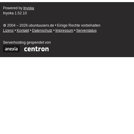
Powered by
Inyoka
Inyoka 1.52.10
🄯 2004 – 2026 ubuntuusers.de • Einige Rechte vorbehalten
Lizenz
•
Kontakt
•
Datenschutz
•
Impressum
•
Serverstatus
Serverhosting
gespendet von