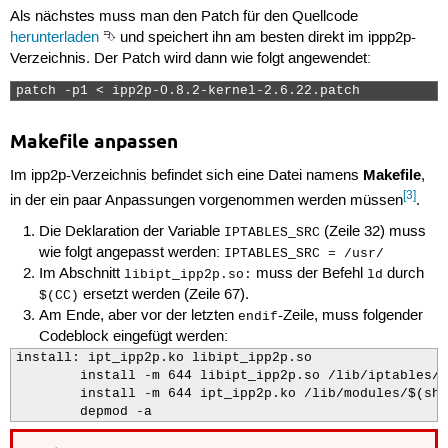
Als nächstes muss man den Patch für den Quellcode
herunterladen
⮷ und speichert ihn am besten direkt im ippp2p-
Verzeichnis. Der Patch wird dann wie folgt angewendet:
patch -p1 < ipp2p-0.8.2-kernel-2.6.22.patch 
Makefile anpassen
Makefile
Im ipp2p-Verzeichnis befindet sich eine Datei namens
,
[3]
in der ein paar Anpassungen vorgenommen werden müssen
.
Die Deklaration der Variable
(Zeile 32) muss
IPTABLES_SRC
wie folgt angepasst werden:
IPTABLES_SRC = /usr/
Im Abschnitt
muss der Befehl
durch
libipt_ipp2p.so:
ld
ersetzt werden (Zeile 67).
$(CC)
Am Ende, aber vor der letzten
-Zeile, muss folgender
endif
Codeblock eingefügt werden:
install: ipt_ipp2p.ko libipt_ipp2p.so

        install -m 644 libipt_ipp2p.so /lib/iptables/

        install -m 644 ipt_ipp2p.ko /lib/modules/$(she
        depmod -a