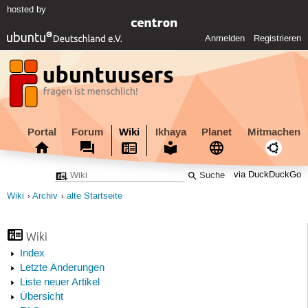
hosted by
Anmelden
Registrieren
Portal
Forum
Wiki
Ikhaya
Planet
Mitmachen
via DuckDuckGo
Wiki
Archiv
alte Startseite
Wiki
Index
Letzte Änderungen
Liste neuer Artikel
Übersicht