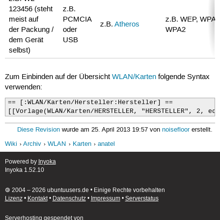
123456 (steht
z.B.
meist auf
PCMCIA
z.B. WEP, WPA,
z.B.
Atheros
der Packung /
oder
WPA2
dem Gerät
USB
selbst)
Zum Einbinden auf der Übersicht
WLAN/Karten
folgende Syntax
verwenden:
== [:WLAN/Karten/Hersteller:Hersteller] ==

[[Vorlage(WLAN/Karten/HERSTELLER, "HERSTELLER", 2, edi
Diese Revision
wurde am 25. April 2013 19:57 von
noisefloor
erstellt.
Wiki
Archiv
WLAN
Karten
anatel
Powered by
Inyoka
Inyoka 1.52.10
🄯 2004 – 2026 ubuntuusers.de • Einige Rechte vorbehalten
Lizenz
•
Kontakt
•
Datenschutz
•
Impressum
•
Serverstatus
Serverhosting
gespendet von