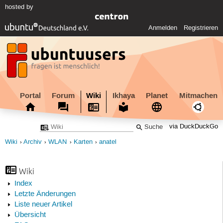
hosted by
Anmelden
Registrieren
Portal
Forum
Wiki
Ikhaya
Planet
Mitmachen
via DuckDuckGo
Wiki
Archiv
WLAN
Karten
anatel
Wiki
Index
Letzte Änderungen
Liste neuer Artikel
Übersicht