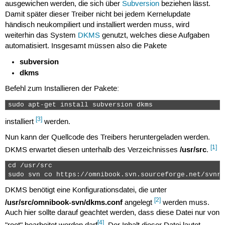
ausgewichen werden, die sich über
Subversion
beziehen lässt.
  </device>

Damit später dieser Treiber nicht bei jedem Kernelupdate
</deviceinfo>
händisch neukompiliert und installiert werden muss, wird
weiterhin das System
DKMS
genutzt, welches diese Aufgaben
automatisiert. Insgesamt müssen also die Pakete
subversion
dkms
Befehl zum Installieren der Pakete:
sudo apt-get install subversion dkms 
[3]
installiert
werden.
Nun kann der Quellcode des Treibers heruntergeladen werden.
[1]
/usr/src
DKMS erwartet diesen unterhalb des Verzeichnisses
.
cd /usr/src

sudo svn co https://omnibook.svn.sourceforge.net/svnro
DKMS benötigt eine Konfigurationsdatei, die unter
[2]
/usr/src/omnibook-svn/dkms.conf
angelegt
werden muss.
Auch hier sollte darauf geachtet werden, dass diese Datei nur von
[4]