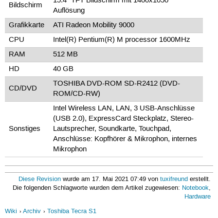
15.4" TFT Bildschirm mit 1400x1050
Bildschirm
Auflösung
Grafikkarte
ATI Radeon Mobility 9000
CPU
Intel(R) Pentium(R) M processor 1600MHz
RAM
512 MB
HD
40 GB
TOSHIBA DVD-ROM SD-R2412 (DVD-
CD/DVD
ROM/CD-RW)
Intel Wireless LAN, LAN, 3 USB-Anschlüsse
(USB 2.0), ExpressCard Steckplatz, Stereo-
Sonstiges
Lautsprecher, Soundkarte, Touchpad,
Anschlüsse: Kopfhörer & Mikrophon, internes
Mikrophon
Diese Revision
wurde am 17. Mai 2021 07:49 von
tuxifreund
erstellt.
Die folgenden Schlagworte wurden dem Artikel zugewiesen:
Notebook
,
Hardware
Wiki
Archiv
Toshiba Tecra S1