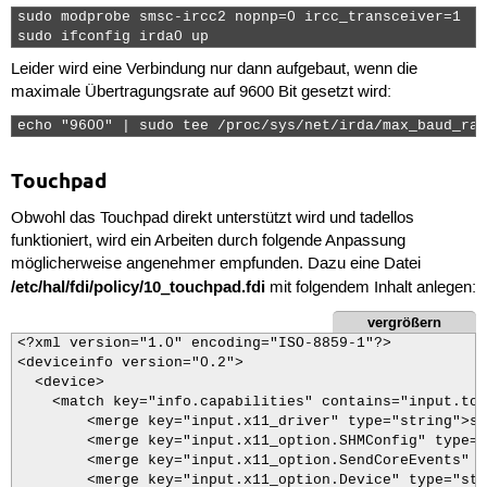
sudo modprobe smsc-ircc2 nopnp=0 ircc_transceiver=1

sudo ifconfig irda0 up 
Leider wird eine Verbindung nur dann aufgebaut, wenn die
maximale Übertragungsrate auf 9600 Bit gesetzt wird:
echo "9600" | sudo tee /proc/sys/net/irda/max_baud_rat
Touchpad
Obwohl das Touchpad direkt unterstützt wird und tadellos
funktioniert, wird ein Arbeiten durch folgende Anpassung
möglicherweise angenehmer empfunden. Dazu eine Datei
/etc/hal/fdi/policy/10_touchpad.fdi
mit folgendem Inhalt anlegen:
vergrößern
<?xml version="1.0" encoding="ISO-8859-1"?>

<deviceinfo version="0.2">

  <device>

    <match key="info.capabilities" contains="input.tou
        <merge key="input.x11_driver" type="string">sy
	<merge key="input.x11_option.SHMConfig" type="string">on</merge>

	<merge key="input.x11_option.SendCoreEvents" type="bool">true</merge>

	<merge key="input.x11_option.Device" type="string">/dev/psaux</merge>
