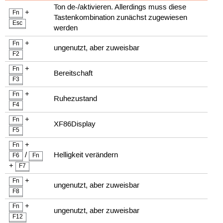
Ton de-/aktivieren. Allerdings muss diese
+
Fn
Tastenkombination zunächst zugewiesen
Esc
werden
+
Fn
ungenutzt, aber zuweisbar
F2
+
Fn
Bereitschaft
F3
+
Fn
Ruhezustand
F4
+
Fn
XF86Display
F5
+
Fn
/
Helligkeit verändern
F6
Fn
+
F7
+
Fn
ungenutzt, aber zuweisbar
F8
+
Fn
ungenutzt, aber zuweisbar
F12