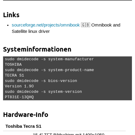
Links
sourceforge.net/projects/omnibook
🇬🇧 Omnibook and
Satellite linux driver
Systeminformationen
sudo dmidecode -s system-manufacturer

TOSHIBA

sudo dmidecode -s system-product-name 

TECRA S1

sudo dmidecode -s bios-version 

Version 1.90

sudo dmidecode -s system-version 

PT831E-13QHQ 
Hardware-Info
Toshiba Tecra S1