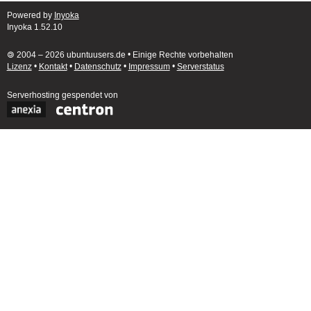
Powered by
Inyoka
Inyoka 1.52.10
🄯 2004 – 2026 ubuntuusers.de • Einige Rechte vorbehalten
Lizenz
•
Kontakt
•
Datenschutz
•
Impressum
•
Serverstatus
Serverhosting
gespendet von