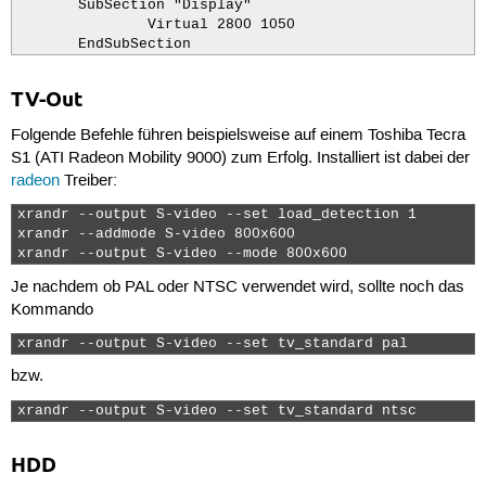
       SubSection "Display"

               Virtual 2800 1050

       EndSubSection
TV-Out
Folgende Befehle führen beispielsweise auf einem Toshiba Tecra
S1 (ATI Radeon Mobility 9000) zum Erfolg. Installiert ist dabei der
radeon
Treiber:
xrandr --output S-video --set load_detection 1

xrandr --addmode S-video 800x600

xrandr --output S-video --mode 800x600 
Je nachdem ob PAL oder NTSC verwendet wird, sollte noch das
Kommando
xrandr --output S-video --set tv_standard pal 
bzw.
xrandr --output S-video --set tv_standard ntsc 
HDD