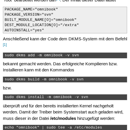
"root" bearbeitet werden darf
. Der Inhalt dieser Datei lautet
PACKAGE_NAME="omnibook"

PACKAGE_VERSION="svn"

BUILT_MODULE_NAME[0]="omnibook"

DEST_MODULE_LOCATION[0]="/extra"

AUTOINSTALL="yes"
Anschließend kann der Code dem DKMS-System mit dem Befehl
[1]
sudo dkms add -m omnibook -v svn 
bekannt gemacht werden. Das erfolgreiche Kompilieren bzw.
Installieren kann mit den Kommandos
sudo dkms build -m omnibook -v svn 
bzw.
sudo dkms install -m omnibook -v svn 
überprüft und für den bereits installierten Kernel nachgeholt
werden. Damit der Treiber beim Systemstart auch geladen wird,
/etc/modules
muss dieser in der Datei
hinzugefügt werden:
echo "omnibook" | sudo tee -a /etc/modules 