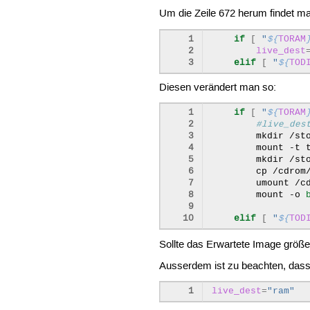
Um die Zeile 672 herum findet m
1
if
[
"
${
TORAM
2
live_dest
3
elif
[
"
${
TOD
Diesen verändert man so:
 1
if
[
"
${
TORAM
 2
#live_des
 3
mkdir
 4
mount
-t
 5
mkdir
 6
cp
/cdrom
 7
umount
 8
mount
-o
 9
10
elif
[
"
${
TOD
Sollte das Erwartete Image grö
Ausserdem ist zu beachten, dass 
1
live_dest
=
"ram"