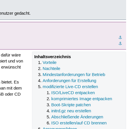
Benutzer gedacht.
⚓︎
⚓︎
 dafür wäre
Inhaltsverzeichnis
iert und von
Vorteile
n erwünscht
Nachteile
Mindestanforderungen für Betrieb
Anforderungen für Erstellung
 bietet. Es
modifizierte Live-CD erstellen
 man mit dem
ISO/LiveCD entpacken
USB oder CD
komprimiertes Image entpacken
Boot-Skripte patchen
initrd.gz neu erstellen
Abschließende Änderungen
ISO erstellen/auf CD brennen