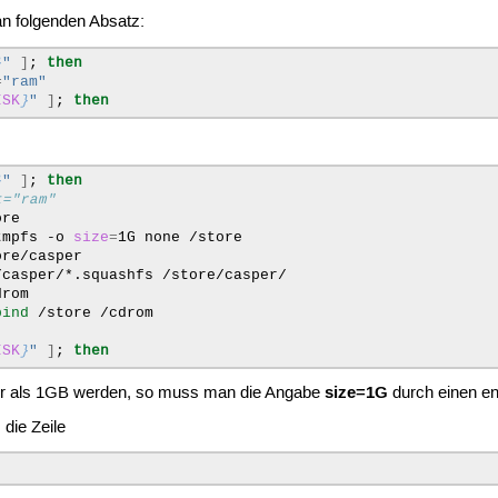
an folgenden Absatz:
}
"
]
;
then
=
"ram"
ISK
}
"
]
;
then
}
"
]
;
then
t="ram"
tmpfs
-o
size
=
1G
none
/casper/*.squashfs
bind
/store
/cdrom

ISK
}
"
]
;
then
size=1G
ßer als 1GB werden, so muss man die Angabe
durch einen en
die Zeile