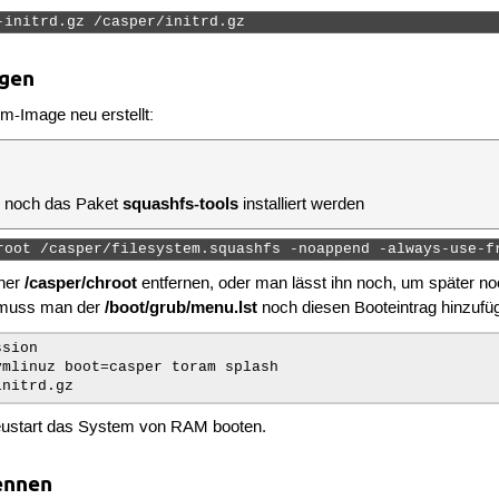
-initrd.gz /casper/initrd.gz 
ngen
m-Image neu erstellt:
squashfs-tools
 noch das Paket
installiert werden
root /casper/filesystem.squashfs -noappend -always-use-f
/casper/chroot
ner
entfernen, oder man lässt ihn noch, um später 
/boot/grub/menu.lst
 muss man der
noch diesen Booteintrag hinzufü
sion

mlinuz boot=casper toram splash

ustart das System von RAM booten.
rennen