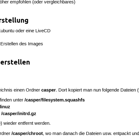
höher empfohlen (oder vergleichbares)
rstellung
ubuntu oder eine LiveCD
rstellen des Images
 erstellen
casper
eichnis einen Ordner
. Dort kopiert man nun folgende Dateien
/casper/filesystem.squashfs
finden unter
linuz
/casper/initrd.gz
r
 wieder entfernt werden.
/casper/chroot
Ordner
, wo man danach die Dateien usw. entpackt und