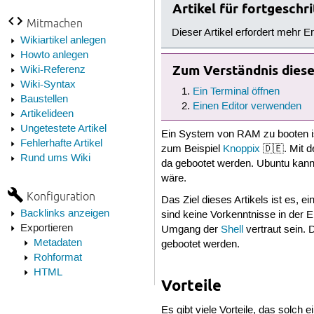
Artikel für fortgesch
Mitmachen
Dieser Artikel erfordert mehr E
Wikiartikel anlegen
Howto anlegen
Zum Verständnis dieses
Wiki-Referenz
Wiki-Syntax
Ein Terminal öffnen
Baustellen
Einen Editor verwenden
Artikelideen
Ungetestete Artikel
Ein System von RAM zu booten ist
Fehlerhafte Artikel
zum Beispiel
Knoppix
🇩🇪. Mit 
Rund ums Wiki
da gebootet werden. Ubuntu kann 
wäre.
Konfiguration
Das Ziel dieses Artikels ist es,
Backlinks anzeigen
sind keine Vorkenntnisse in der 
Exportieren
Umgang der
Shell
vertraut sein.
Metadaten
gebootet werden.
Rohformat
HTML
Vorteile
Es gibt viele Vorteile, das solch 