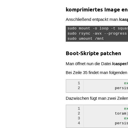
komprimiertes Image e
/cas
Anschließend entpackt man
sudo mount -o loop -t squa
sudo rsync -avx --progress
sudo umount /mnt 
Boot-Skripte patchen
/casper/
Man öffnet nun die Datei
Bei Zeile 35 findet man folgenden
1
e
2
persi
Dazwischen fügt man zwei Zeilen 
1
e
2
toram
3
e
4
persi