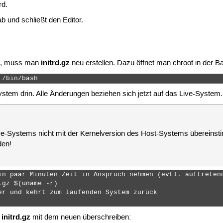
rd.
b und schließt den Editor.
initrd.gz
n, muss man
neu erstellen. Dazu öffnet man chroot in der B
 /bin/bash 
ystem drin. Alle Änderungen beziehen sich jetzt auf das Live-System.
Live-Systems nicht mit der Kernelversion des Host-Systems übereins
den!
in paar Minuten Zeit in Anspruch nehmen (evtl. auftretend
gz $(uname -r)

er und kehrt zum laufenden System zurück

initrd.gz
e
mit dem neuen überschreiben: