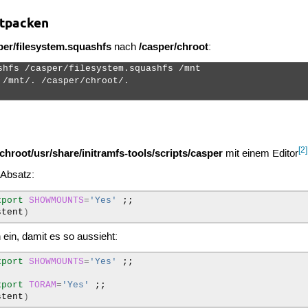
ntpacken
per/filesystem.squashfs
/casper/chroot
nach
:
shfs /casper/filesystem.squashfs /mnt

 /mnt/. /casper/chroot/.

[2]
chroot/usr/share/initramfs-tools/scripts/casper
mit einem Editor
 Absatz:
xport
SHOWMOUNTS
=
'Yes'
;;
stent
)
ein, damit es so aussieht:
xport
SHOWMOUNTS
=
'Yes'
;;
)
xport
TORAM
=
'Yes'
;;
stent
)