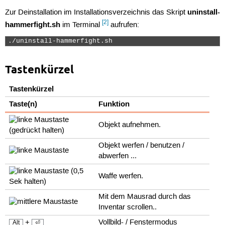
uninstall-
Zur Deinstallation im Installationsverzeichnis das Skript
[2]
hammerfight.sh
im Terminal
aufrufen:
./uninstall-hammerfight.sh 
Tastenkürzel
Tastenkürzel
Taste(n)
Funktion
Objekt aufnehmen.
(gedrückt halten)
Objekt werfen / benutzen /
abwerfen ...
(0,5
Waffe werfen.
Sek halten)
Mit dem Mausrad durch das
Inventar scrollen..
+
Vollbild- / Fenstermodus
Alt
⏎