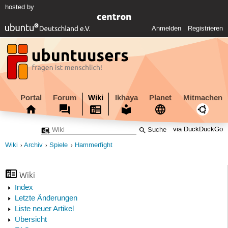
hosted by
Anmelden
Registrieren
Portal
Forum
Wiki
Ikhaya
Planet
Mitmachen
via DuckDuckGo
Wiki
Archiv
Spiele
Hammerfight
Wiki
Index
Letzte Änderungen
Liste neuer Artikel
Übersicht