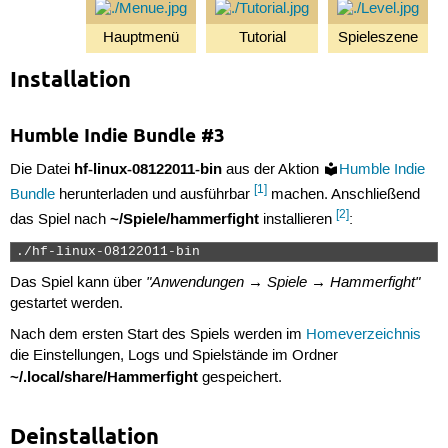
Hauptmenü
Tutorial
Spieleszene
Installation
Humble Indie Bundle #3
hf-linux-08122011-bin
Die Datei
aus der Aktion
Humble Indie
[1]
Bundle
herunterladen und ausführbar
machen. Anschließend
[2]
~/Spiele/hammerfight
das Spiel nach
installieren
:
./hf-linux-08122011-bin 
"Anwendungen → Spiele → Hammerfight"
Das Spiel kann über
gestartet werden.
Nach dem ersten Start des Spiels werden im
Homeverzeichnis
die Einstellungen, Logs und Spielstände im Ordner
~/.local/share/Hammerfight
gespeichert.
Deinstallation