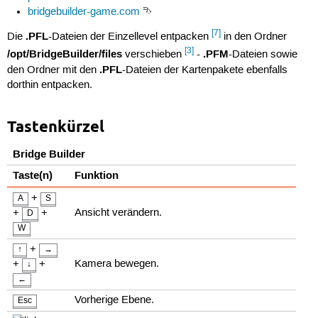
bridgebuilder-game.com
⮷
[7]
.PFL
Die
-Dateien der Einzellevel entpacken
in den Ordner
[3]
/opt/BridgeBuilder/files
.PFM
verschieben
-
-Dateien sowie
.PFL
den Ordner mit den
-Dateien der Kartenpakete ebenfalls
dorthin entpacken.
Tastenkürzel
Bridge Builder
Taste(n)
Funktion
+
A
S
+
+
Ansicht verändern.
D
W
+
↑
→
+
+
Kamera bewegen.
↓
←
Vorherige Ebene.
Esc