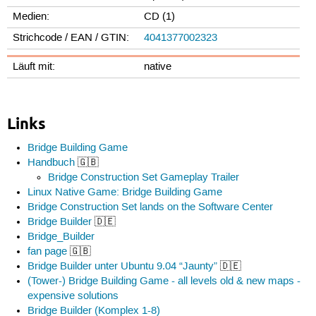
Medien:
CD (1)
Strichcode / EAN / GTIN:
4041377002323
Läuft mit:
native
Links
Bridge Building Game
Handbuch
🇬🇧
Bridge Construction Set Gameplay Trailer
Linux Native Game: Bridge Building Game
Bridge Construction Set lands on the Software Center
Bridge Builder
🇩🇪
Bridge_Builder
fan page
🇬🇧
Bridge Builder unter Ubuntu 9.04 “Jaunty”
🇩🇪
(Tower-) Bridge Building Game - all levels old & new maps -
expensive solutions
Bridge Builder (Komplex 1-8)