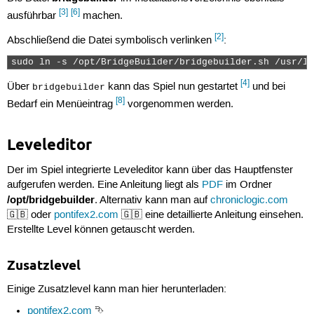
[3]
[6]
ausführbar
machen.
[2]
Abschließend die Datei symbolisch verlinken
:
sudo ln -s /opt/BridgeBuilder/bridgebuilder.sh /usr/lo
[4]
Über
kann das Spiel nun gestartet
und bei
bridgebuilder
[8]
Bedarf ein Menüeintrag
vorgenommen werden.
Leveleditor
Der im Spiel integrierte Leveleditor kann über das Hauptfenster
aufgerufen werden. Eine Anleitung liegt als
PDF
im Ordner
/opt/bridgebuilder
. Alternativ kann man auf
chroniclogic.com
🇬🇧 oder
pontifex2.com
🇬🇧 eine detaillierte Anleitung einsehen.
Erstellte Level können getauscht werden.
Zusatzlevel
Einige Zusatzlevel kann man hier herunterladen:
pontifex2.com
⮷