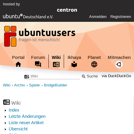
hosted by
Anmelden
Registrieren
Portal
Forum
Wiki
Ikhaya
Planet
Mitmachen
via DuckDuckGo
Wiki
Archiv
Spiele
BridgeBuilder
Wiki
Index
Letzte Änderungen
Liste neuer Artikel
Übersicht