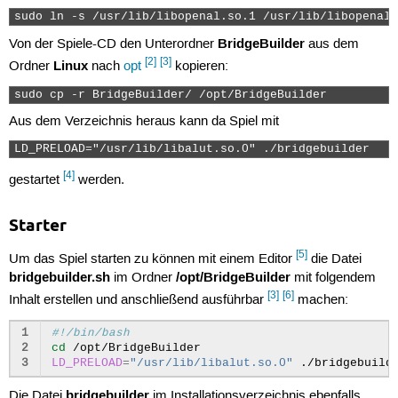
sudo ln -s /usr/lib/libopenal.so.1 /usr/lib/libopenal.
BridgeBuilder
Von der Spiele-CD den Unterordner
aus dem
[2]
[3]
Linux
Ordner
nach
opt
kopieren:
sudo cp -r BridgeBuilder/ /opt/BridgeBuilder 
Aus dem Verzeichnis heraus kann da Spiel mit
LD_PRELOAD="/usr/lib/libalut.so.0" ./bridgebuilder  
[4]
gestartet
werden.
Starter
[5]
Um das Spiel starten zu können mit einem Editor
die Datei
bridgebuilder.sh
/opt/BridgeBuilder
im Ordner
mit folgendem
[3]
[6]
Inhalt erstellen und anschließend ausführbar
machen:
1
#!/bin/bash
2
cd
3
LD_PRELOAD
=
"/usr/lib/libalut.so.0"
./bridgebuild
bridgebuilder
Die Datei
im Installationsverzeichnis ebenfalls