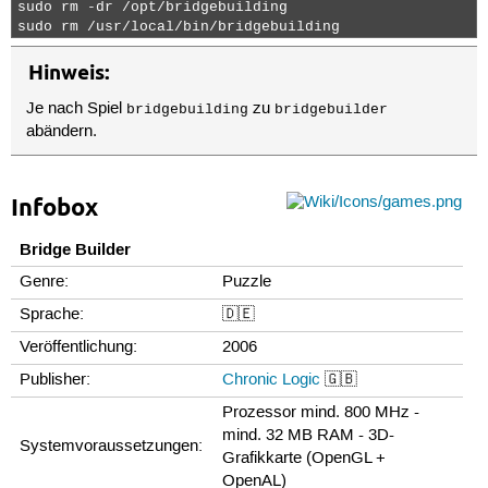
sudo rm -dr /opt/bridgebuilding                      #
sudo rm /usr/local/bin/bridgebuilding                #
Hinweis:
Je nach Spiel
zu
bridgebuilding
bridgebuilder
abändern.
Infobox
Bridge Builder
Genre:
Puzzle
Sprache:
🇩🇪
Veröffentlichung:
2006
Publisher:
Chronic Logic
🇬🇧
Prozessor mind. 800 MHz -
mind. 32 MB RAM - 3D-
Systemvoraussetzungen:
Grafikkarte (OpenGL +
OpenAL)