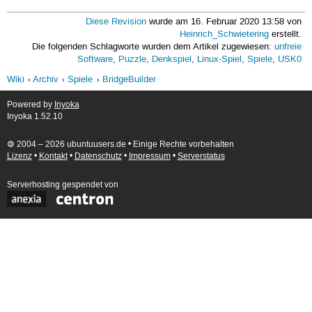
Diese Revision
wurde am 16. Februar 2020 13:58 von
Heinrich_Schwietering
erstellt.
Die folgenden Schlagworte wurden dem Artikel zugewiesen:
unfreie
Software
,
Puzzle
,
Denkspiel
,
Linux-Spiel
,
Spiele
,
USK0
Wiki
Archiv
Spiele
BridgeBuilder
Powered by
Inyoka
Inyoka 1.52.10
🄯 2004 – 2026 ubuntuusers.de • Einige Rechte vorbehalten
Lizenz
•
Kontakt
•
Datenschutz
•
Impressum
•
Serverstatus
Serverhosting
gespendet von