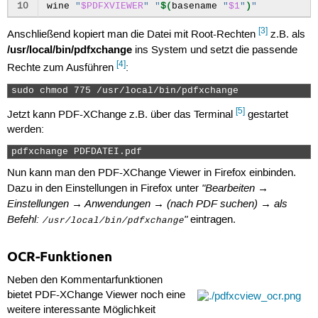
10
wine
"
$PDFXVIEWER
"
"
$(
basename
"
$1
"
)
"
[3]
Anschließend kopiert man die Datei mit Root-Rechten
z.B. als
/usr/local/bin/pdfxchange
ins System und setzt die passende
[4]
Rechte zum Ausführen
:
sudo chmod 775 /usr/local/bin/pdfxchange 
[5]
Jetzt kann PDF-XChange z.B. über das Terminal
gestartet
werden:
pdfxchange PDFDATEI.pdf 
Nun kann man den PDF-XChange Viewer in Firefox einbinden.
"Bearbeiten →
Dazu in den Einstellungen in Firefox unter
Einstellungen → Anwendungen → (nach PDF suchen) → als
Befehl:
"
eintragen.
/usr/local/bin/pdfxchange
OCR-Funktionen
Neben den Kommentarfunktionen
bietet PDF-XChange Viewer noch eine
weitere interessante Möglichkeit