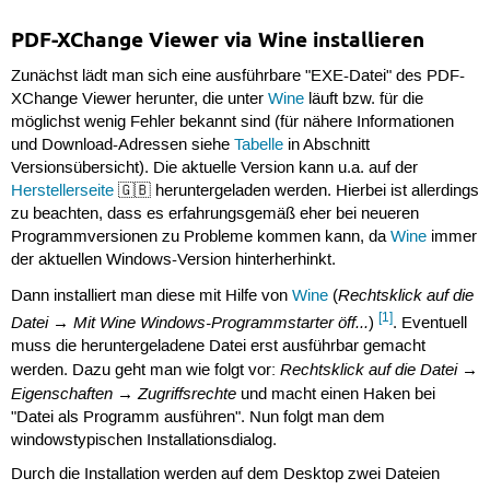
PDF-XChange Viewer via Wine installieren
Zunächst lädt man sich eine ausführbare "EXE-Datei" des PDF-
XChange Viewer herunter, die unter
Wine
läuft bzw. für die
möglichst wenig Fehler bekannt sind (für nähere Informationen
und Download-Adressen siehe
Tabelle
in Abschnitt
Versionsübersicht). Die aktuelle Version kann u.a. auf der
Herstellerseite
🇬🇧 heruntergeladen werden. Hierbei ist allerdings
zu beachten, dass es erfahrungsgemäß eher bei neueren
Programmversionen zu Probleme kommen kann, da
Wine
immer
der aktuellen Windows-Version hinterherhinkt.
Rechtsklick auf die
Dann installiert man diese mit Hilfe von
Wine
(
[1]
Datei → Mit Wine Windows-Programmstarter öff...
)
. Eventuell
muss die heruntergeladene Datei erst ausführbar gemacht
Rechtsklick auf die Datei →
werden. Dazu geht man wie folgt vor:
Eigenschaften → Zugriffsrechte
und macht einen Haken bei
"Datei als Programm ausführen". Nun folgt man dem
windowstypischen Installationsdialog.
Durch die Installation werden auf dem Desktop zwei Dateien