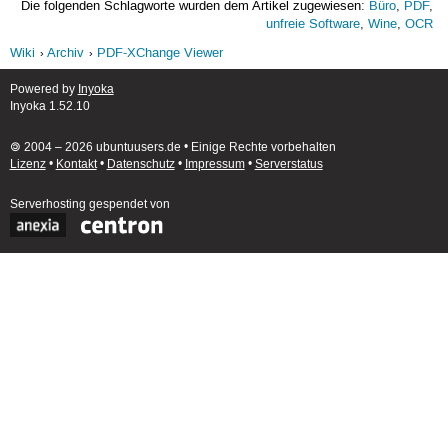
Die folgenden Schlagworte wurden dem Artikel zugewiesen:
Büro
,
PDF
,
unfreie Software
,
Wine
,
OCR
Wiki
Archiv
PDF-XChange Viewer
Powered by
Inyoka
Inyoka 1.52.10
🄯 2004 – 2026 ubuntuusers.de • Einige Rechte vorbehalten
Lizenz
•
Kontakt
•
Datenschutz
•
Impressum
•
Serverstatus
Serverhosting
gespendet von