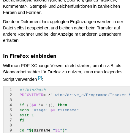
Betrachtungsfunktionen (drehen, zoomen) gibt es Markier-,
Kommentar-, Stempel- und Zeichenfunktionen in zahlreichen
Farben und Formen.
Die dem Dokument hinzugefügten Ergänzungen werden in der
Datei selbst gespeichert und bleiben daher beim Transfer auf
andere Rechner und bei der Anzeige mit anderen Betrachtern
erhalten.
In Firefox einbinden
Will man PDF-XChange Viewer direkt starten, um ihn z.B. als
Standardbetrachter für Firefox zu nutzen, kann man folgendes
[2]
Script verwenden
:
 1
#!/bin/bash
 2
PDFXVIEWER
=
~/
".wine/drive_c/Programme/Tracker S
 3
 4
if
((
$#
!
=
1
))
;
then
 5
echo
"usage: 
$0
 filename"
 6
exit
1
 7
fi
 8
 9
cd
"
$(
dirname
"
$1
"
)
"