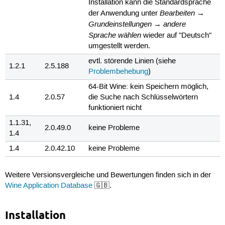
Installation kann die Standardsprache
Bearbeiten →
der Anwendung unter
Grundeinstellungen → andere
Sprache wählen
wieder auf "Deutsch"
umgestellt werden.
evtl. störende Linien (siehe
1.2.1
2.5.188
Problembehebung
)
64-Bit Wine: kein Speichern möglich,
1.4
2.0.57
die Suche nach Schlüsselwörtern
funktioniert nicht
1.1.31,
2.0.49.0
keine Probleme
1.4
1.4
2.0.42.10
keine Probleme
Weitere Versionsvergleiche und Bewertungen finden sich in der
Wine Application Database
🇬🇧.
Installation