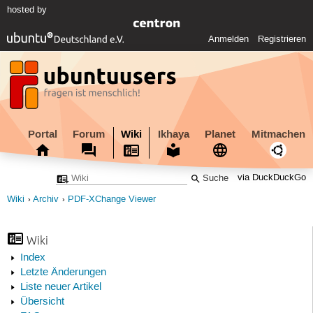
hosted by
Anmelden
Registrieren
Portal
Forum
Wiki
Ikhaya
Planet
Mitmachen
via DuckDuckGo
Wiki
Archiv
PDF-XChange Viewer
Wiki
Index
Letzte Änderungen
Liste neuer Artikel
Übersicht