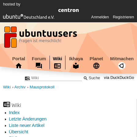
hosted by
Anmelden
Registrieren
Portal
Forum
Wiki
Ikhaya
Planet
Mitmachen
via DuckDuckGo
Wiki
Archiv
Mausprotokoll
Wiki
Index
Letzte Änderungen
Liste neuer Artikel
Übersicht