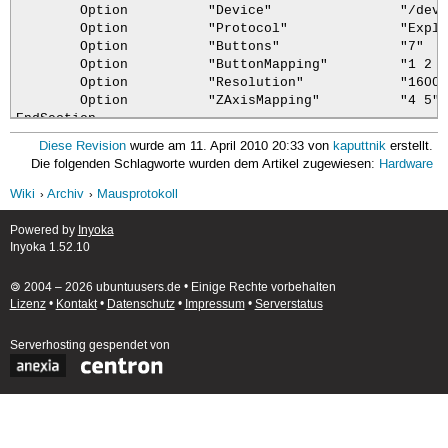
        Option          "Device"                "/dev/
        Option          "Protocol"              "Explo
        Option          "Buttons"               "7"

        Option          "ButtonMapping"         "1 2 3
        Option          "Resolution"            "1600"

        Option          "ZAxisMapping"          "4 5"

EndSection
Diese Revision
wurde am 11. April 2010 20:33 von
kaputtnik
erstellt.
Die folgenden Schlagworte wurden dem Artikel zugewiesen:
Hardware
Wiki
Archiv
Mausprotokoll
Powered by
Inyoka
Inyoka 1.52.10
🄯 2004 – 2026 ubuntuusers.de • Einige Rechte vorbehalten
Lizenz
•
Kontakt
•
Datenschutz
•
Impressum
•
Serverstatus
Serverhosting
gespendet von