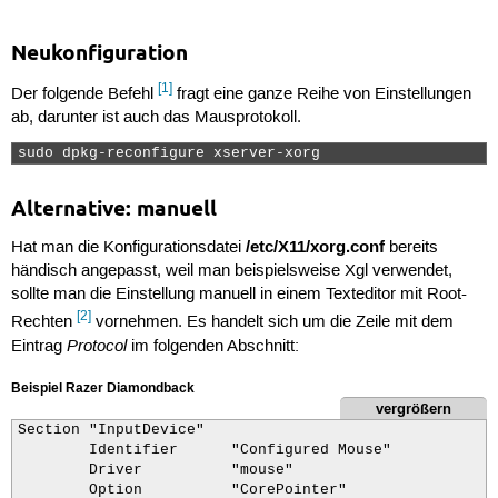
Neukonfiguration
[1]
Der folgende Befehl
fragt eine ganze Reihe von Einstellungen
ab, darunter ist auch das Mausprotokoll.
sudo dpkg-reconfigure xserver-xorg 
Alternative: manuell
/etc/X11/xorg.conf
Hat man die Konfigurationsdatei
bereits
händisch angepasst, weil man beispielsweise Xgl verwendet,
sollte man die Einstellung manuell in einem Texteditor mit Root-
[2]
Rechten
vornehmen. Es handelt sich um die Zeile mit dem
Protocol
Eintrag
im folgenden Abschnitt:
Beispiel Razer Diamondback
vergrößern
Section "InputDevice"

        Identifier      "Configured Mouse"

        Driver          "mouse"

        Option          "CorePointer"
