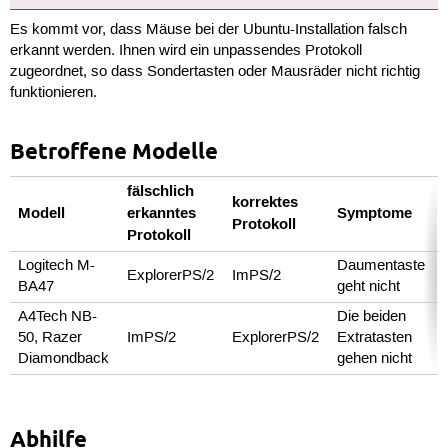
Es kommt vor, dass Mäuse bei der Ubuntu-Installation falsch
erkannt werden. Ihnen wird ein unpassendes Protokoll
zugeordnet, so dass Sondertasten oder Mausräder nicht richtig
funktionieren.
Betroffene Modelle
fälschlich
korrektes
Modell
erkanntes
Symptome
Protokoll
Protokoll
Logitech M-
Daumentaste
ExplorerPS/2
ImPS/2
BA47
geht nicht
A4Tech NB-
Die beiden
50, Razer
ImPS/2
ExplorerPS/2
Extratasten
Diamondback
gehen nicht
Abhilfe