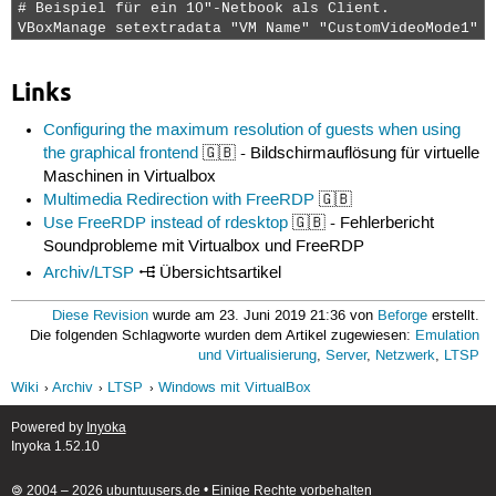
# Beispiel für ein 10"-Netbook als Client.

VBoxManage setextradata "VM Name" "CustomVideoMode1" "
Links
Configuring the maximum resolution of guests when using
the graphical frontend
🇬🇧 - Bildschirmauflösung für virtuelle
Maschinen in Virtualbox
Multimedia Redirection with FreeRDP
🇬🇧
Use FreeRDP instead of rdesktop
🇬🇧 - Fehlerbericht
Soundprobleme mit Virtualbox und FreeRDP
Archiv/LTSP
Übersichtsartikel
Diese Revision
wurde am 23. Juni 2019 21:36 von
Beforge
erstellt.
Die folgenden Schlagworte wurden dem Artikel zugewiesen:
Emulation
und Virtualisierung
,
Server
,
Netzwerk
,
LTSP
Wiki
Archiv
LTSP
Windows mit VirtualBox
Powered by
Inyoka
Inyoka 1.52.10
🄯 2004 – 2026 ubuntuusers.de • Einige Rechte vorbehalten