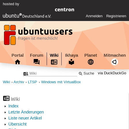
hosted by
Anmelden
Registrieren
Portal
Forum
Wiki
Ikhaya
Planet
Mitmachen
via DuckDuckGo
Wiki
Archiv
LTSP
Windows mit VirtualBox
Wiki
Index
Letzte Änderungen
Liste neuer Artikel
Übersicht