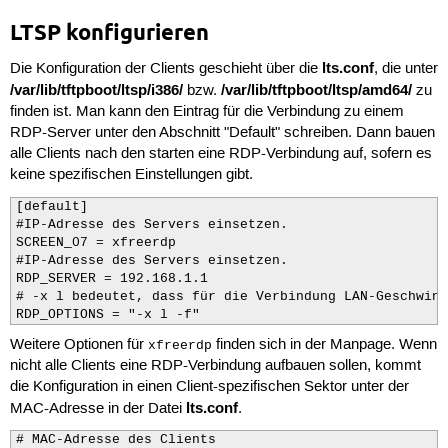
LTSP konfigurieren
lts.conf
Die Konfiguration der Clients geschieht über die
, die unter
/var/lib/tftpboot/ltsp/i386/
/var/lib/tftpboot/ltsp/amd64/
bzw.
zu
finden ist. Man kann den Eintrag für die Verbindung zu einem
RDP-Server unter den Abschnitt "Default" schreiben. Dann bauen
alle Clients nach den starten eine RDP-Verbindung auf, sofern es
keine spezifischen Einstellungen gibt.
[default]

#IP-Adresse des Servers einsetzen.

SCREEN_07 = xfreerdp 

#IP-Adresse des Servers einsetzen.

RDP_SERVER = 192.168.1.1

# -x l bedeutet, dass für die Verbindung LAN-Geschwind
RDP_OPTIONS = "-x l -f"
Weitere Optionen für
finden sich in der Manpage. Wenn
xfreerdp
nicht alle Clients eine RDP-Verbindung aufbauen sollen, kommt
die Konfiguration in einen Client-spezifischen Sektor unter der
lts.conf
MAC-Adresse in der Datei
.
# MAC-Adresse des Clients
