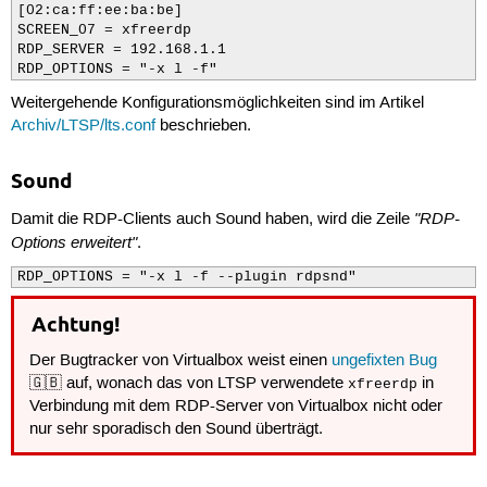
[02:ca:ff:ee:ba:be]

SCREEN_07 = xfreerdp 

RDP_SERVER = 192.168.1.1

RDP_OPTIONS = "-x l -f"
Weitergehende Konfigurationsmöglichkeiten sind im Artikel
Archiv/LTSP/lts.conf
beschrieben.
Sound
"RDP-
Damit die RDP-Clients auch Sound haben, wird die Zeile
Options erweitert"
.
RDP_OPTIONS = "-x l -f --plugin rdpsnd"
Achtung!
Der Bugtracker von Virtualbox weist einen
ungefixten Bug
🇬🇧 auf, wonach das von LTSP verwendete
in
xfreerdp
Verbindung mit dem RDP-Server von Virtualbox nicht oder
nur sehr sporadisch den Sound überträgt.