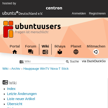
hosted by
Anmelden
Registrieren
Portal
Forum
Wiki
Ikhaya
Planet
Mitmachen
via DuckDuckGo
Wiki
Archiv
Hauppauge WinTV Nova-T Stick
Wiki
Index
Letzte Änderungen
Liste neuer Artikel
Übersicht