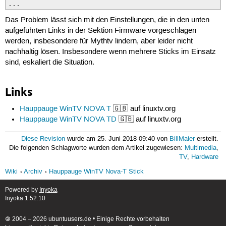
...
Das Problem lässt sich mit den Einstellungen, die in den unten
aufgeführten Links in der Sektion Firmware vorgeschlagen
werden, insbesondere für Mythtv lindern, aber leider nicht
nachhaltig lösen. Insbesondere wenn mehrere Sticks im Einsatz
sind, eskaliert die Situation.
Links
Hauppauge WinTV NOVA T
🇬🇧 auf linuxtv.org
Hauppauge WinTV NOVA TD
🇬🇧 auf linuxtv.org
Diese Revision
wurde am 25. Juni 2018 09:40 von
BillMaier
erstellt.
Die folgenden Schlagworte wurden dem Artikel zugewiesen:
Multimedia
,
TV
,
Hardware
Wiki
Archiv
Hauppauge WinTV Nova-T Stick
Powered by
Inyoka
Inyoka 1.52.10
🄯 2004 – 2026 ubuntuusers.de • Einige Rechte vorbehalten