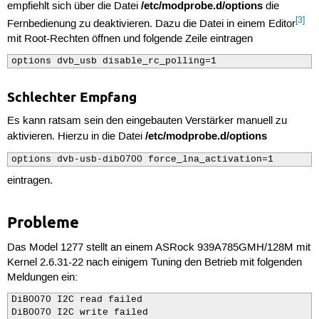
/etc/modprobe.d/options
empfiehlt sich über die Datei
die
[3]
Fernbedienung zu deaktivieren. Dazu die Datei in einem Editor
mit Root-Rechten öffnen und folgende Zeile eintragen
options dvb_usb disable_rc_polling=1
Schlechter Empfang
Es kann ratsam sein den eingebauten Verstärker manuell zu
/etc/modprobe.d/options
aktivieren. Hierzu in die Datei
options dvb-usb-dib0700 force_lna_activation=1
eintragen.
Probleme
Das Model 1277 stellt an einem ASRock 939A785GMH/128M mit
Kernel 2.6.31-22 nach einigem Tuning den Betrieb mit folgenden
Meldungen ein:
DiB0070 I2C read failed

DiB0070 I2C write failed
