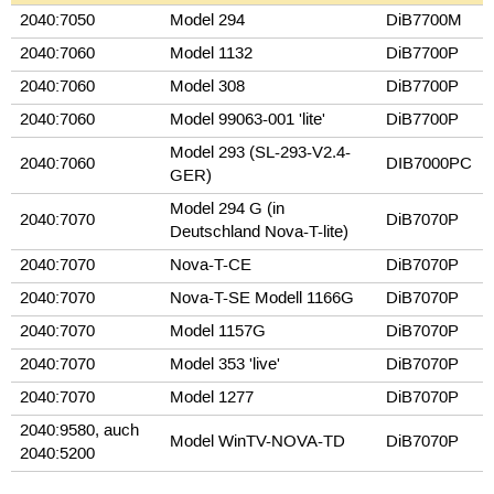
2040:7050
Model 294
DiB7700M
2040:7060
Model 1132
DiB7700P
2040:7060
Model 308
DiB7700P
2040:7060
Model 99063-001 'lite'
DiB7700P
Model 293 (SL-293-V2.4-
2040:7060
DIB7000PC
GER)
Model 294 G (in
2040:7070
DiB7070P
Deutschland Nova-T-lite)
2040:7070
Nova-T-CE
DiB7070P
2040:7070
Nova-T-SE Modell 1166G
DiB7070P
2040:7070
Model 1157G
DiB7070P
2040:7070
Model 353 'live'
DiB7070P
2040:7070
Model 1277
DiB7070P
2040:9580, auch
Model WinTV-NOVA-TD
DiB7070P
2040:5200