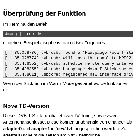
Überprüfung der Funktion
Im Terminal den Befehl
dmesg | grep dvb 
eingeben. Beispielausgabe ist dann etwa Folgendes:
[   35.028736] dvb-usb: found a 'Hauppauge Nova-T Stic
[   35.028774] dvb-usb: will pass the complete MPEG2 t
[   35.438352] dvb-usb: schedule remote query interval
[   35.438355] dvb-usb: Hauppauge Nova-T Stick success
[   35.438611] usbcore: registered new interface drive
Wenn der Stick nun im Warm-Mode gestartet wurde funktioniert
er.
Nova TD-Version
Dieser DVB-T-Stick beinhaltet zwei TV-Tuner, sowie zwei
Antennenanschlüsse. Diese können unabhängig von einander als
adapter0
adapter1
/dev/dvb
und
in
angesprochen werden. Zu
adapter0
scheint die seitlich am Stick befindliche