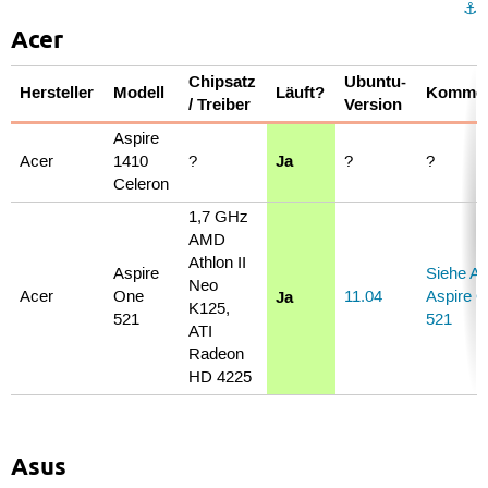
⚓︎
Acer
Chipsatz
Ubuntu-
Hersteller
Modell
Läuft?
Kommen
/ Treiber
Version
Aspire
Ja
Acer
1410
?
?
?
Celeron
1,7 GHz
AMD
Athlon II
Aspire
Siehe A
Neo
Ja
Acer
One
11.04
Aspire 
K125,
521
521
ATI
Radeon
HD 4225
Asus