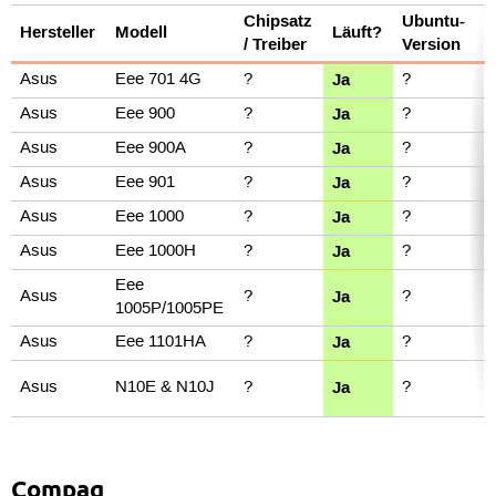
Chipsatz
Ubuntu-
Hersteller
Modell
Läuft?
K
/ Treiber
Version
Ja
Asus
Eee 701 4G
?
?
E
Ja
Asus
Eee 900
?
?
E
Ja
Asus
Eee 900A
?
?
E
Ja
Asus
Eee 901
?
?
E
Ja
Asus
Eee 1000
?
?
E
Ja
Asus
Eee 1000H
?
?
E
Eee
E
Ja
Asus
?
?
1005P/1005PE
1
Ja
Asus
Eee 1101HA
?
?
E
N
Ja
Asus
N10E & N10J
?
?
N
Compaq