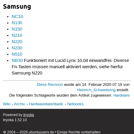
Samsung
NC10
N130
N150
N210
N220
N230
N510
NB30
Funktioniert mit Lucid Lynx 10.04 einwandfrei. Diverse
Fn-Tasten müssen manuell aktiviert werden, siehe hierfür
Samsung N220
Diese Revision
wurde am 14. Februar 2020 07:19 von
Heinrich_Schwietering
erstellt.
Die folgenden Schlagworte wurden dem Artikel zugewiesen:
Hardware
Wiki
Archiv
Hardwaredatenbank
Netbooks
Powered by
Inyoka
Inyoka 1.52.10
🄯 2004 – 2026 ubuntuusers.de • Einige Rechte vorbehalten