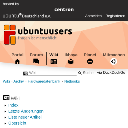
hosted by
Anmelden
Registrieren
Portal
Forum
Wiki
Ikhaya
Planet
Mitmachen
via DuckDuckGo
Wiki
Archiv
Hardwaredatenbank
Netbooks
Wiki
Index
Letzte Änderungen
Liste neuer Artikel
Übersicht