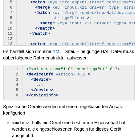
 5
<match
key=
"info.capabilities"
contains=
"in
 6
<merge
key=
"input.x11_driver"
type=
"strin
 7
<match
key=
"/org/freedesktop/Hal/devices/
 8
string=
"Linux"
>
 9
<merge
key=
"input.x11_driver"
type=
"str
10
</match>
11
</match>
12
13
<match
key=
"info.capabilities"
contains=
"in
14
<!-- If we're using Linux, we use evdev b
Es handelt sich um eine
XML
-Datei. Eine gültige HAL-Datei muss
15
           keyboard otherwise). -->
dabei folgende Rahmenstruktur aufweisen:
16
<merge
key=
"input.x11_driver"
type=
"strin
17
<match
key=
"/org/freedesktop/Hal/devices/
1
<?xml version="1.0" encoding="utf-8"?>
18
string=
"Linux"
>
2
<deviceinfo
version=
"0.2"
>
19
<merge
key=
"input.x11_driver"
type=
"str
3
<device>
20
</match>
4
21
</match>
5
</device>
22
</device>
6
</deviceinfo>
23
</deviceinfo>
Spezifische Geräte werden mit einem regelbasierten Ansatz
konfiguriert:
: Falls ein Gerät eine bestimmte Eigenschaft hat,
<match>
werden alle eingeschlossenen Regeln für dieses Gerät
ausgeführt.