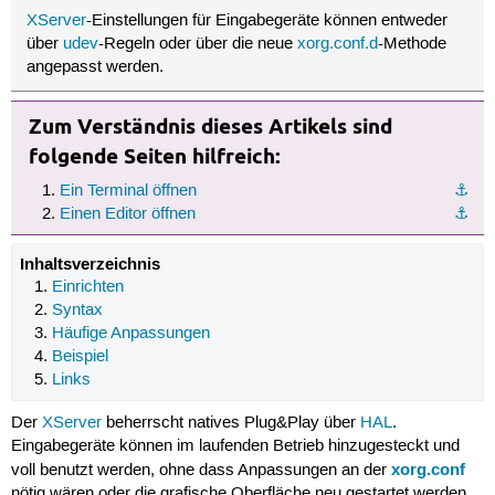
XServer
-Einstellungen für Eingabegeräte können entweder
über
udev
-Regeln oder über die neue
xorg.conf.d
-Methode
angepasst werden.
Zum Verständnis dieses Artikels sind
folgende Seiten hilfreich:
Ein Terminal öffnen
⚓︎
Einen Editor öffnen
⚓︎
Inhaltsverzeichnis
Einrichten
Syntax
Häufige Anpassungen
Beispiel
Links
Der
XServer
beherrscht natives Plug&Play über
HAL
.
Eingabegeräte können im laufenden Betrieb hinzugesteckt und
xorg.conf
voll benutzt werden, ohne dass Anpassungen an der
nötig wären oder die grafische Oberfläche neu gestartet werden