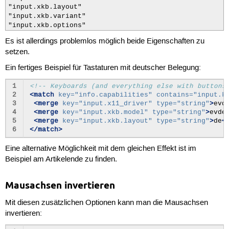
"input.xkb.layout"

"input.xkb.variant"

"input.xkb.options"
Es ist allerdings problemlos möglich beide Eigenschaften zu
setzen.
Ein fertiges Beispiel für Tastaturen mit deutscher Belegung:
1
<!-- Keyboards (and everything else with buttons
2
<match
key=
"info.capabilities"
contains=
"input.k
3
<merge
key=
"input.x11_driver"
type=
"string"
>
evd
4
<merge
key=
"input.xkb.model"
type=
"string"
>
evde
5
<merge
key=
"input.xkb.layout"
type=
"string"
>
de
<
6
</match>
Eine alternative Möglichkeit mit dem gleichen Effekt ist im
Beispiel am Artikelende zu finden.
Mausachsen invertieren
Mit diesen zusätzlichen Optionen kann man die Mausachsen
invertieren: