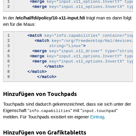
1
<merge
key=
"input.x11_options.InvertY"
type
2
<merge
key=
"input.x11_options.InvertX"
typ
/etc/hal/fdi/policy/10-x11-input.fdi
In der
trägt man es dann folgt
ein für die Maus:
1
<match
key=
"info.capabilities"
contains=
"inp
2
<match
key=
"/org/freedesktop/Hal/devices/
3
string=
"Linux"
>
4
<merge
key=
"input.x11_driver"
type=
"string
5
<merge
key=
"input.x11_options.InvertY"
type
6
<merge
key=
"input.x11_options.InvertX"
typ
7
</match>
8
</match>
9
</match>
Hinzufügen von Touchpads
Touchpads sind dadurch gekennzeichnet, dass sie sich unter der
Eigenschaft "
" mit "
"
info.capabilities
input.touchpad
melden. Für Touchpads existiert ein eigener
Eintrag
.
Hinzufügen von Grafiktabletts