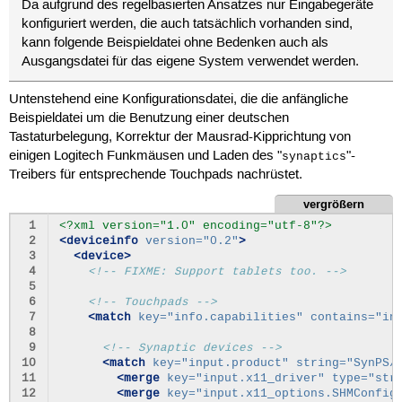
Da aufgrund des regelbasierten Ansatzes nur Eingabegeräte
konfiguriert werden, die auch tatsächlich vorhanden sind,
kann folgende Beispieldatei ohne Bedenken auch als
Ausgangsdatei für das eigene System verwendet werden.
Untenstehend eine Konfigurationsdatei, die die anfängliche
Beispieldatei um die Benutzung einer deutschen
Tastaturbelegung, Korrektur der Mausrad-Kipprichtung von
einigen Logitech Funkmäusen und Laden des "
"-
synaptics
Treibers für entsprechende Touchpads nachrüstet.
vergrößern
 1
<?xml version="1.0" encoding="utf-8"?>
 2
<deviceinfo
version=
"0.2"
>
 3
<device>
 4
<!-- FIXME: Support tablets too. -->
 5
 6
<!-- Touchpads -->
 7
<match
key=
"info.capabilities"
contains=
"in
 8
 9
<!-- Synaptic devices -->
10
<match
key=
"input.product"
string=
"SynPS/
11
<merge
key=
"input.x11_driver"
type=
"str
12
<merge
key=
"input.x11_options.SHMConfig