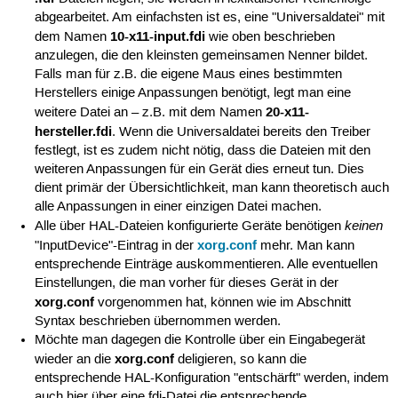
abgearbeitet. Am einfachsten ist es, eine "Universaldatei" mit
10-x11-input.fdi
dem Namen
wie oben beschrieben
anzulegen, die den kleinsten gemeinsamen Nenner bildet.
Falls man für z.B. die eigene Maus eines bestimmten
Herstellers einige Anpassungen benötigt, legt man eine
20-x11-
weitere Datei an – z.B. mit dem Namen
hersteller.fdi
. Wenn die Universaldatei bereits den Treiber
festlegt, ist es zudem nicht nötig, dass die Dateien mit den
weiteren Anpassungen für ein Gerät dies erneut tun. Dies
dient primär der Übersichtlichkeit, man kann theoretisch auch
alle Anpassungen in einer einzigen Datei machen.
keinen
Alle über HAL-Dateien konfigurierte Geräte benötigen
xorg.conf
"InputDevice"-Eintrag in der
mehr. Man kann
entsprechende Einträge auskommentieren. Alle eventuellen
Einstellungen, die man vorher für dieses Gerät in der
xorg.conf
vorgenommen hat, können wie im Abschnitt
Syntax beschrieben übernommen werden.
Möchte man dagegen die Kontrolle über ein Eingabegerät
xorg.conf
wieder an die
deligieren, so kann die
entsprechende HAL-Konfiguration "entschärft" werden, indem
auch hier über eine fdi-Datei die entsprechende