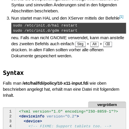
Syntax und sinnvollen Änderungen sind in den folgenden
Abschnitten beschrieben.
[1]
Nun startet man HAL und den XServer mittels der Befehle
sudo /etc/init.d/hal restart

sudo /etc/init.d/gdm restart 
neu. Falls man nicht GNOME verwendet, kann man anstelle
des zweiten Befehls auch einfach
+
+
Strg
Alt
⌫
drücken. In allen Fällen sollten vorher alle offenen
Dokumente gespeichert werden.
Syntax
/etc/hal/fdi/policy/10-x11-input.fdi
Falls man
wie oben
beschrieben angelegt hat, erhält man eine Datei mit folgendem
Inhalt.
vergrößern
 1
<?xml version="1.0" encoding="ISO-8859-1"?>
 2
<deviceinfo
version=
"0.2"
>
 3
<device>
 4
<!-- FIXME: Support tablets too. -->