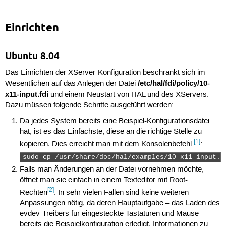
Einrichten
Ubuntu 8.04
Das Einrichten der XServer-Konfiguration beschränkt sich im
/etc/hal/fdi/policy/10-
Wesentlichen auf das Anlegen der Datei
x11-input.fdi
und einem Neustart von HAL und des XServers.
Dazu müssen folgende Schritte ausgeführt werden:
Da jedes System bereits eine Beispiel-Konfigurationsdatei
hat, ist es das Einfachste, diese an die richtige Stelle zu
[1]
kopieren. Dies erreicht man mit dem Konsolenbefehl
:
sudo cp /usr/share/doc/hal/examples/10-x11-input.f
Falls man Änderungen an der Datei vornehmen möchte,
öffnet man sie einfach in einem Texteditor mit Root-
[2]
Rechten
. In sehr vielen Fällen sind keine weiteren
Anpassungen nötig, da deren Hauptaufgabe – das Laden des
evdev-Treibers für eingesteckte Tastaturen und Mäuse –
bereits die Beispielkonfiguration erledigt. Informationen zu