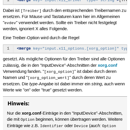
1
<merge
key=
"input.x11_driver"
type=
"string"
>
[Tre
Dabei ist
durch den entsprechenden Treibernamen zu
[Treiber]
ersetzen. Für Mäuse und Tastaturen kann hier im Allgemeinen
"
" verwendet werden. Sollte ein Treiber nicht festgelegt
evdev
werden, ignoriert X alles Folgende.
Eine Treiber-Option wird durch die Regel
1
<merge
key=
"input.x11_options.[xorg_option]"
typ
gesetzt. Als mögliche Optionen für den Treiber sind alle Optionen
xorg.conf
zulässig, die in den "InputDevice"-Abschnitten der
Verwendung fanden. "
" ist dabei durch deren
[xorg_option]
Namen und "
" durch deren Wert zu
[xorg_option_wert]
type
string
ersetzen. Die
-Angabe ist dabei immer ein
, auch wenn
Werte wie "on" oder "true" gesetzt werden.
Hinweis:
xorg.conf
Nur die
-Einträge in den "InputDevice"-Abschnitten,
die mit
beginnen, können übertragen werden. Weitere
Option
auch:
Einträge wie z.B.
oder
(
Identifier
Device
Option