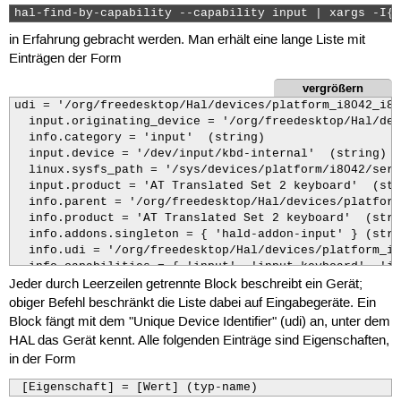
hal-find-by-capability --capability input | xargs -I{}
in Erfahrung gebracht werden. Man erhält eine lange Liste mit
Einträgen der Form
vergrößern
udi = '/org/freedesktop/Hal/devices/platform_i8042_i80
  input.originating_device = '/org/freedesktop/Hal/dev
  info.category = 'input'  (string)

  input.device = '/dev/input/kbd-internal'  (string)

  linux.sysfs_path = '/sys/devices/platform/i8042/seri
  input.product = 'AT Translated Set 2 keyboard'  (str
  info.parent = '/org/freedesktop/Hal/devices/platform
  info.product = 'AT Translated Set 2 keyboard'  (stri
  info.addons.singleton = { 'hald-addon-input' } (stri
  info.udi = '/org/freedesktop/Hal/devices/platform_i8
  info.capabilities = { 'input', 'input.keyboard', 'in
Jeder durch Leerzeilen getrennte Block beschreibt ein Gerät;
  ...
obiger Befehl beschränkt die Liste dabei auf Eingabegeräte. Ein
Block fängt mit dem "Unique Device Identifier" (udi) an, unter dem
HAL das Gerät kennt. Alle folgenden Einträge sind Eigenschaften,
in der Form
 [Eigenschaft] = [Wert] (typ-name)