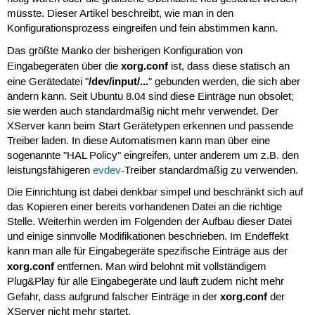
müsste. Dieser Artikel beschreibt, wie man in den
Konfigurationsprozess eingreifen und fein abstimmen kann.
Das größte Manko der bisherigen Konfiguration von
xorg.conf
Eingabegeräten über die
ist, dass diese statisch an
/dev/input/...
eine Gerätedatei "
" gebunden werden, die sich aber
ändern kann. Seit Ubuntu 8.04 sind diese Einträge nun obsolet;
sie werden auch standardmäßig nicht mehr verwendet. Der
XServer kann beim Start Gerätetypen erkennen und passende
Treiber laden. In diese Automatismen kann man über eine
sogenannte "HAL Policy" eingreifen, unter anderem um z.B. den
leistungsfähigeren
evdev
-Treiber standardmäßig zu verwenden.
Die Einrichtung ist dabei denkbar simpel und beschränkt sich auf
das Kopieren einer bereits vorhandenen Datei an die richtige
Stelle. Weiterhin werden im Folgenden der Aufbau dieser Datei
und einige sinnvolle Modifikationen beschrieben. Im Endeffekt
kann man alle für Eingabegeräte spezifische Einträge aus der
xorg.conf
entfernen. Man wird belohnt mit vollständigem
Plug&Play für alle Eingabegeräte und läuft zudem nicht mehr
xorg.conf
Gefahr, dass aufgrund falscher Einträge in der
der
XServer nicht mehr startet.