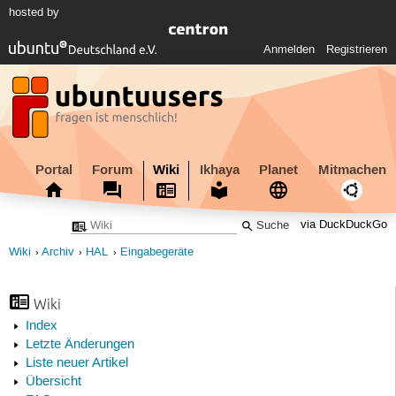
hosted by
Anmelden
Registrieren
Portal
Forum
Wiki
Ikhaya
Planet
Mitmachen
via DuckDuckGo
Wiki
Archiv
HAL
Eingabegeräte
Wiki
Index
Letzte Änderungen
Liste neuer Artikel
Übersicht