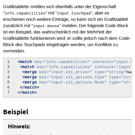
Grafiktabletts melden sich ebenfalls unter der Eigenschaft
"
" mit "
", aber es
info.capabilities
input.touchpad
erscheinen noch weitere Einträge, so kann sich ein Grafiktablett
zusätzlich mit "
" melden. Der folgende Code-Block
input.mouse
ist ein Beispiel, das wahrscheinlich mit der Mehrheit der
Grafiktabletts funktionieren wird; er sollte jedoch nach dem Code-
Block des Touchpads eingetragen werden, um Konflikte zu
vermeiden.
1
<match
key=
"info.capabilities"
contains=
"input.t
2
<match
key=
"info.capabilities"
contains=
"input.
3
<merge
key=
"input.x11_driver"
type=
"string"
>
wa
4
<merge
key=
"input.x11_options.Type"
type=
"stri
5
<merge
key=
"input.x11_options.Mode"
type=
"stri
6
</match>
7
</match>
Beispiel
Hinweis: