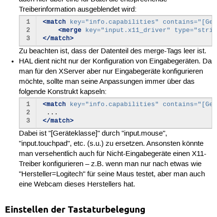
Treiberinformation ausgeblendet wird:
1
<match
key=
"info.capabilities"
contains=
"[Ger
2
<merge
key=
"input.x11_driver"
type=
"strin
3
</match>
Zu beachten ist, dass der Datenteil des merge-Tags leer ist.
HAL dient nicht nur der Konfiguration von Eingabegeräten. Da
man für den XServer aber nur Eingabegeräte konfigurieren
möchte, sollte man seine Anpassungen immer über das
folgende Konstrukt kapseln:
1
<match
key=
"info.capabilities"
contains=
"[Ger
2
3
</match>
Dabei ist "[Geräteklasse]" durch "input.mouse",
"input.touchpad", etc. (s.u.) zu ersetzen. Ansonsten könnte
man versehentlich auch für Nicht-Eingabegeräte einen X11-
Treiber konfigurieren – z.B. wenn man nur nach etwas wie
"Hersteller=Logitech" für seine Maus testet, aber man auch
eine Webcam dieses Herstellers hat.
Einstellen der Tastaturbelegung