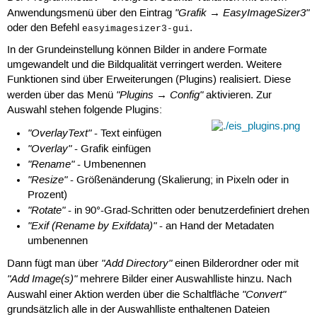
"Grafik → EasyImageSizer3"
Anwendungsmenü über den Eintrag
oder den Befehl
.
easyimagesizer3-gui
In der Grundeinstellung können Bilder in andere Formate
umgewandelt und die Bildqualität verringert werden. Weitere
Funktionen sind über Erweiterungen (Plugins) realisiert. Diese
"Plugins → Config"
werden über das Menü
aktivieren. Zur
Auswahl stehen folgende Plugins:
"OverlayText"
- Text einfügen
"Overlay"
- Grafik einfügen
"Rename"
- Umbenennen
"Resize"
- Größenänderung (Skalierung; in Pixeln oder in
Prozent)
"Rotate"
- in 90°-Grad-Schritten oder benutzerdefiniert drehen
"Exif (Rename by Exifdata)"
- an Hand der Metadaten
umbenennen
"Add Directory"
Dann fügt man über
einen Bilderordner oder mit
"Add Image(s)"
mehrere Bilder einer Auswahlliste hinzu. Nach
"Convert"
Auswahl einer Aktion werden über die Schaltfläche
grundsätzlich alle in der Auswahlliste enthaltenen Dateien