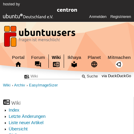
hosted by
Anmelden
Registrieren
Portal
Forum
Wiki
Ikhaya
Planet
Mitmachen
via DuckDuckGo
Wiki
Archiv
EasyImageSizer
Wiki
Index
Letzte Änderungen
Liste neuer Artikel
Übersicht