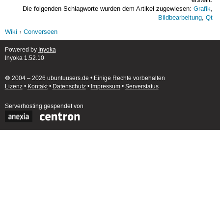
erstellt.
Die folgenden Schlagworte wurden dem Artikel zugewiesen:
Grafik
,
Bildbearbeitung
,
Qt
Wiki
Converseen
Powered by
Inyoka
Inyoka 1.52.10
🄯 2004 – 2026 ubuntuusers.de • Einige Rechte vorbehalten
Lizenz
•
Kontakt
•
Datenschutz
•
Impressum
•
Serverstatus
Serverhosting
gespendet von