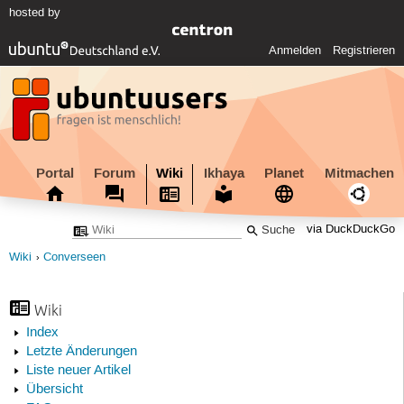
hosted by
Anmelden
Registrieren
Portal
Forum
Wiki
Ikhaya
Planet
Mitmachen
via DuckDuckGo
Wiki
Converseen
Wiki
Index
Letzte Änderungen
Liste neuer Artikel
Übersicht