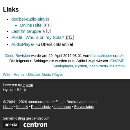
Links
decibel-audio-player
Online Hilfe
🇬🇧
Last.fm Gruppe
🇬🇧
Poxfil - Who is on my Sofa?
🇩🇪
AudioPlayer
Übersichtsartikel
Diese Revision
wurde am 29. April 2019 08:01 von
frustschieber
erstellt.
Die folgenden Schlagworte wurden dem Artikel zugewiesen:
GNOME
,
Audioplayer
,
Python
,
nach-trusty-ins-archiv
Wiki
Archiv
Decibel Audio Player
Powered by
Inyoka
Inyoka 1.52.10
🄯 2004 – 2026 ubuntuusers.de • Einige Rechte vorbehalten
Lizenz
•
Kontakt
•
Datenschutz
•
Impressum
•
Serverstatus
Serverhosting
gespendet von