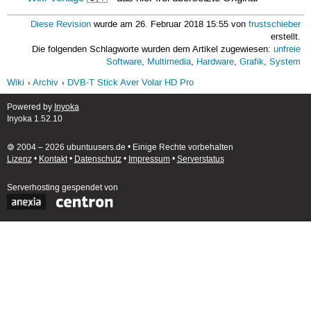
Diese Revision
wurde am 26. Februar 2018 15:55 von
frustschieber
erstellt.
Die folgenden Schlagworte wurden dem Artikel zugewiesen:
unfreie
Software
,
Multimedia
,
Hardware
,
Grafik
,
System
Wiki
Archiv
DVB-T Stick Aver Volar HD Pro
Powered by
Inyoka
Inyoka 1.52.10
🄯 2004 – 2026 ubuntuusers.de • Einige Rechte vorbehalten
Lizenz
•
Kontakt
•
Datenschutz
•
Impressum
•
Serverstatus
Serverhosting
gespendet von