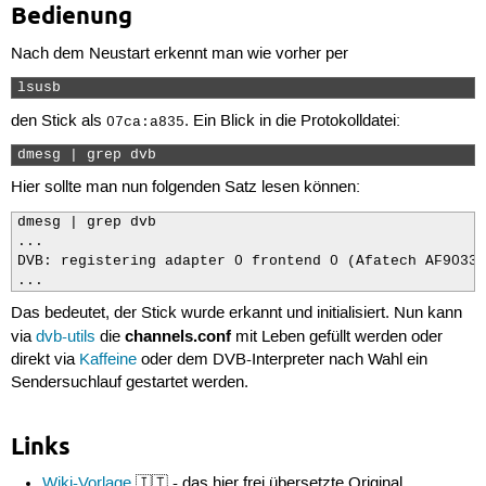
Bedienung
Nach dem Neustart erkennt man wie vorher per
lsusb 
den Stick als
. Ein Blick in die Protokolldatei:
07ca:a835
dmesg | grep dvb 
Hier sollte man nun folgenden Satz lesen können:
dmesg | grep dvb

...

DVB: registering adapter 0 frontend 0 (Afatech AF9033 
...
Das bedeutet, der Stick wurde erkannt und initialisiert. Nun kann
channels.conf
via
dvb-utils
die
mit Leben gefüllt werden oder
direkt via
Kaffeine
oder dem DVB-Interpreter nach Wahl ein
Sendersuchlauf gestartet werden.
Links
Wiki-Vorlage
🇮🇹 - das hier frei übersetzte Original