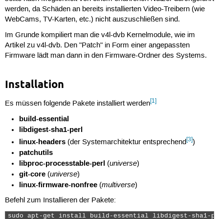
werden, da Schäden an bereits installierten Video-Treibern (wie
WebCams, TV-Karten, etc.) nicht auszuschließen sind.
Im Grunde kompiliert man die v4l-dvb Kernelmodule, wie im
Artikel zu v4l-dvb. Den "Patch" in Form einer angepassten
Firmware lädt man dann in den Firmware-Ordner des Systems.
Installation
[1]
Es müssen folgende Pakete installiert werden
build-essential
libdigest-sha1-perl
[3]
linux-headers
(der Systemarchitektur entsprechend
)
patchutils
libproc-processtable-perl
universe
(
)
git-core
universe
(
)
linux-firmware-nonfree
multiverse
(
)
Befehl zum Installieren der Pakete:
sudo apt-get install build-essential libdigest-sha1-pe