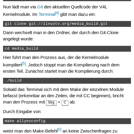
Nun lädt man via
Git
den aktuellen Quellcode der V4L
[4]
Kernelmodule. Im
Terminal
gibt man dazu ein:
git clone git://linuxtv.org/media_build.git 
Dann wechselt man in den Ordner, der durch den Git-Clone
angelegt wurde:
cd media_build 
Hier führt man den Prozess aus, der die Kernelmodule
[5]
kompiliert
. Jedoch stoppt man die Kompilierung nach dem
ersten Teil. Zunächst startet man die Kompilierung durch:
./build 
Sobald das Terminal sich mit dem Make der einzelnen Module
befasst (erkennbar an den Zeilen, die mit CC beginnen), bricht
man den Prozess mit
+
ab.
Strg
C
Durch Eingabe von:
make allyesconfig 
[5]
weist man den Make-Befehl
an keine Zwischenfragen zu