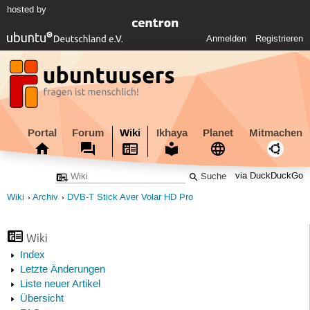
hosted by
Anmelden
Registrieren
Portal
Forum
Wiki
Ikhaya
Planet
Mitmachen
via DuckDuckGo
Wiki
Archiv
DVB-T Stick Aver Volar HD Pro
Wiki
Index
Letzte Änderungen
Liste neuer Artikel
Übersicht