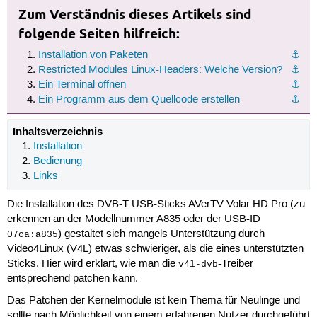
Zum Verständnis dieses Artikels sind
folgende Seiten hilfreich:
Installation von Paketen
⚓︎
Restricted Modules Linux-Headers: Welche Version?
⚓︎
Ein Terminal öffnen
⚓︎
Ein Programm aus dem Quellcode erstellen
⚓︎
Inhaltsverzeichnis
Installation
Bedienung
Links
Die Installation des DVB-T USB-Sticks AVerTV Volar HD Pro (zu
erkennen an der Modellnummer A835 oder der USB-ID
) gestaltet sich mangels Unterstützung durch
07ca:a835
Video4Linux (V4L) etwas schwieriger, als die eines unterstützten
Sticks. Hier wird erklärt, wie man die
-Treiber
v4l-dvb
entsprechend patchen kann.
Das Patchen der Kernelmodule ist kein Thema für Neulinge und
sollte nach Möglichkeit von einem erfahrenen Nutzer durchgeführt