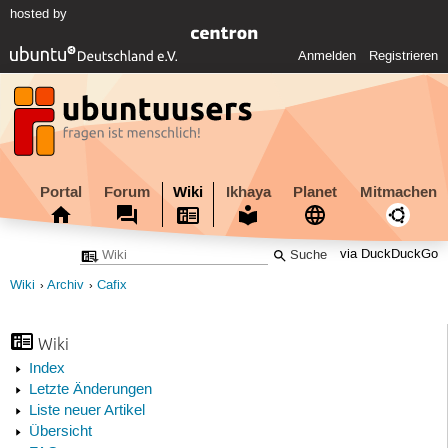
hosted by
Anmelden
Registrieren
Portal
Forum
Wiki
Ikhaya
Planet
Mitmachen
via DuckDuckGo
Wiki
Archiv
Cafix
Wiki
Index
Letzte Änderungen
Liste neuer Artikel
Übersicht