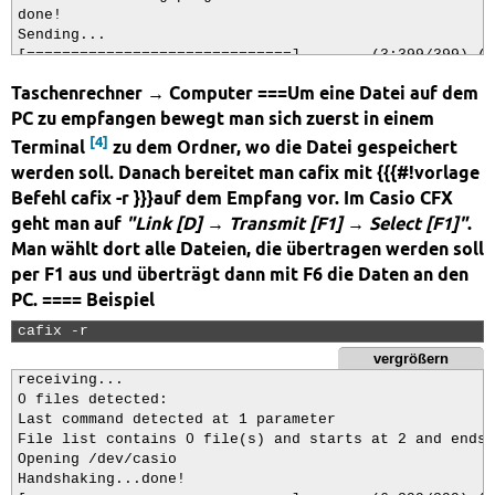
done!

Sending...

[==============================]        (3:399/399) (1
fichier restants: 0

Taschenrechner → Computer ===Um eine Datei auf dem
status became 16
PC zu empfangen bewegt man sich zuerst in einem
[4]
Terminal
zu dem Ordner, wo die Datei gespeichert
werden soll. Danach bereitet man cafix mit {{{#!vorlage
Befehl cafix -r }}}auf dem Empfang vor. Im Casio CFX
geht man auf
"Link [D] → Transmit [F1] → Select [F1]"
.
Man wählt dort alle Dateien, die übertragen werden soll
per F1 aus und überträgt dann mit F6 die Daten an den
PC. ==== Beispiel
cafix -r 
vergrößern
receiving...

0 files detected:

Last command detected at 1 parameter

File list contains 0 file(s) and starts at 2 and ends 
Opening /dev/casio

Handshaking...done!
