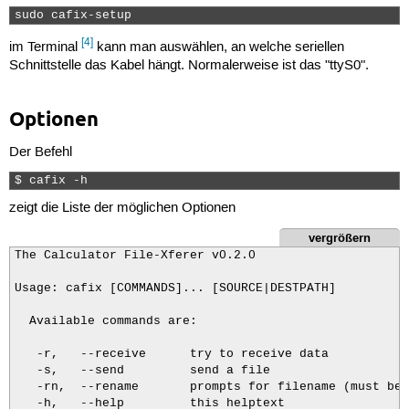
sudo cafix-setup 
[4]
im Terminal
kann man auswählen, an welche seriellen
Schnittstelle das Kabel hängt. Normalerweise ist das "ttyS0".
Optionen
Der Befehl
$ cafix -h 
zeigt die Liste der möglichen Optionen
vergrößern
The Calculator File-Xferer v0.2.0

Usage: cafix [COMMANDS]... [SOURCE|DESTPATH]

  Available commands are:

   -r,   --receive      try to receive data

   -s,   --send         send a file

   -rn,  --rename       prompts for filename (must be 
   -h,   --help         this helptext
