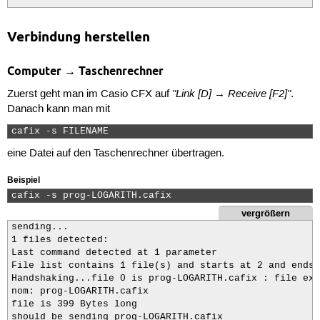
The working calculators are Casio CFX-9850 GB PLUS and
Verbindung herstellen
maybe others as well.
Computer → Taschenrechner
"Link [D] → Receive [F2]"
Zuerst geht man im Casio CFX auf
.
Danach kann man mit
cafix -s FILENAME 
eine Datei auf den Taschenrechner übertragen.
Beispiel
cafix -s prog-LOGARITH.cafix 
vergrößern
sending...

1 files detected:

Last command detected at 1 parameter

File list contains 1 file(s) and starts at 2 and ends 
Handshaking...file 0 is prog-LOGARITH.cafix : file exi
nom: prog-LOGARITH.cafix

file is 399 Bytes long

should be sending prog-LOGARITH.cafix
