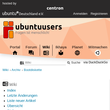
hosted by
Anmelden
Registrieren
Portal
Forum
Wiki
Ikhaya
Planet
Mitmachen
via DuckDuckGo
Wiki
Archiv
Bootdiskette
Wiki
Index
Letzte Änderungen
Liste neuer Artikel
Übersicht