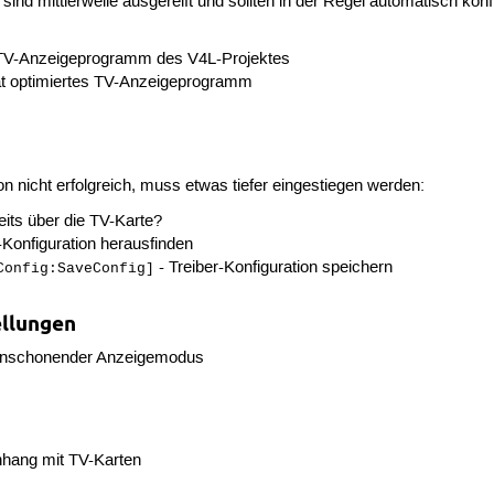
sind mittlerweile ausgereift und sollten in der Regel automatisch kon
TV-Anzeigeprogramm des V4L-Projektes
tät optimiertes TV-Anzeigeprogramm
n nicht erfolgreich, muss etwas tiefer eingestiegen werden:
its über die TV-Karte?
-Konfiguration herausfinden
- Treiber-Konfiguration speichern
Config:SaveConfig]
ellungen
nschonender Anzeigemodus
ang mit TV-Karten