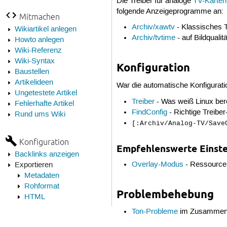
Die Treiber für analoge
TV-Karten
folgende Anzeigeprogramme an:
Mitmachen
Archiv/xawtv
- Klassisches 
Wikiartikel anlegen
Archiv/tvtime
- auf Bildquali
Howto anlegen
Wiki-Referenz
Wiki-Syntax
Konfiguration
Baustellen
Artikelideen
War die automatische Konfiguratio
Ungetestete Artikel
Treiber
- Was weiß Linux bere
Fehlerhafte Artikel
FindConfig
- Richtige Treiber
Rund ums Wiki
[:Archiv/Analog-TV/Save
Konfiguration
Empfehlenswerte Einst
Backlinks anzeigen
Overlay-Modus
- Ressource
Exportieren
Metadaten
Rohformat
Problembehebung
HTML
Ton-Probleme
im Zusammenh