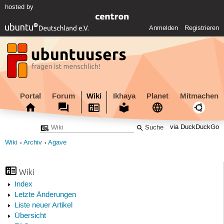
hosted by
Anmelden
Registrieren
Portal
Forum
Wiki
Ikhaya
Planet
Mitmachen
via DuckDuckGo
Wiki
Archiv
Agave
Wiki
Index
Letzte Änderungen
Liste neuer Artikel
Übersicht