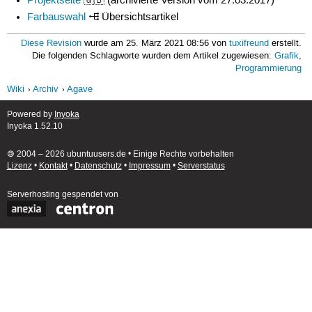
Projektseite
🇬🇧 (archivierte Version vom 27.03.2017)
Farbauswahl
Übersichtsartikel
Diese Revision
wurde am 25. März 2021 08:56 von
tuxifreund
erstellt.
Die folgenden Schlagworte wurden dem Artikel zugewiesen:
Grafik
,
Programmierung
Wiki
Archiv
Agave
Powered by
Inyoka
Inyoka 1.52.10
🄯 2004 – 2026 ubuntuusers.de • Einige Rechte vorbehalten
Lizenz
•
Kontakt
•
Datenschutz
•
Impressum
•
Serverstatus
Serverhosting
gespendet von