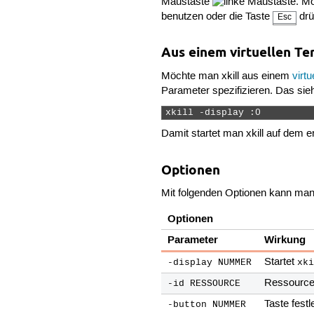
Maustaste
. M
benutzen oder die Taste
drü
Esc
Aus einem virtuellen Te
Möchte man xkill aus einem
virt
Parameter spezifizieren. Das sieh
xkill -display :0 
Damit startet man xkill auf dem e
Optionen
Mit folgenden Optionen kann man 
Optionen
Parameter
Wirkung
Startet
-display NUMMER
xk
Ressource 
-id RESSOURCE
Taste fest
-button NUMMER