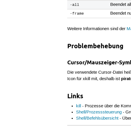
Beendet al
-all
Beendet nu
-frame
Weitere Informationen sind der
M
Problembehebung
Cursor/Mauszeiger-Sym
Die verwendete Cursor-Datei hei
pirat
Icon für xkill mit, deshalb ist
Links
kill
- Prozesse über die Kom
Shell/Prozesssteuerung
- Gr
Shell/Befehlsübersicht
- Über