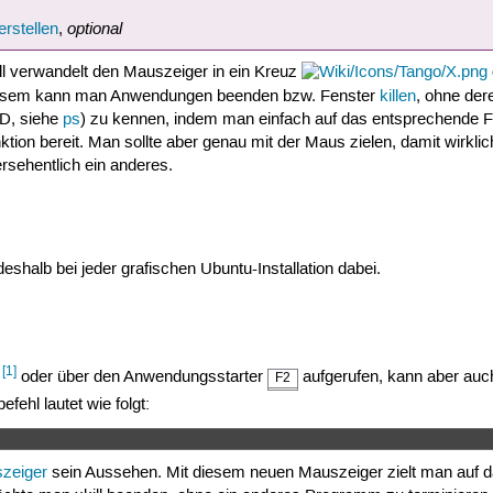
optional
rstellen
,
ll verwandelt den Mauszeiger in ein Kreuz
esem kann man Anwendungen beenden bzw. Fenster
killen
, ohne de
ID, siehe
ps
) zu kennen, indem man einfach auf das entsprechende Fe
nktion bereit. Man sollte aber genau mit der Maus zielen, damit wirk
rsehentlich ein anderes.
deshalb bei jeder grafischen Ubuntu-Installation dabei.
[1]
r
oder über den Anwendungsstarter
aufgerufen, kann aber auc
F2
ehl lautet wie folgt:
zeiger
sein Aussehen. Mit diesem neuen Mauszeiger zielt man auf d