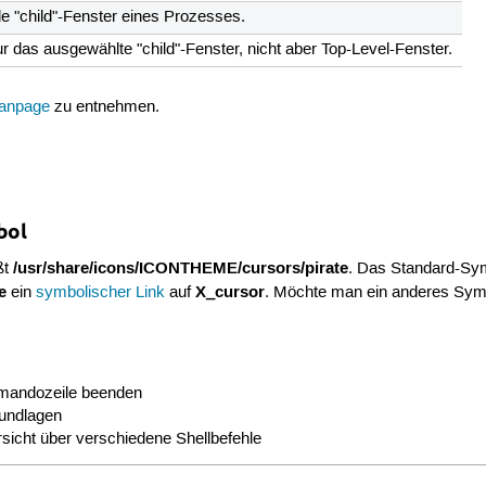
le "child"-Fenster eines Prozesses.
r das ausgewählte "child"-Fenster, nicht aber Top-Level-Fenster.
anpage
zu entnehmen.
bol
/usr/share/icons/ICONTHEME/cursors/pirate
ßt
. Das Standard-Sym
e
X_cursor
ein
symbolischer Link
auf
. Möchte man ein anderes Sym
mandozeile beenden
undlagen
sicht über verschiedene Shellbefehle