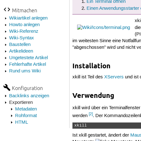
Ein Terminal öffnen
Einen Anwendungsstarter e
Mitmachen
Wikiartikel anlegen
xki
Howto anlegen
di
Wiki-Referenz
(P
Wiki-Syntax
im weitesten Sinne eine Notfallfu
Baustellen
"abgeschossen" wird und nicht ve
Artikelideen
Ungetestete Artikel
Installation
Fehlerhafte Artikel
Rund ums Wiki
xkill ist Teil des
XServers
und ist 
Konfiguration
Verwendung
Backlinks anzeigen
Exportieren
xkill wird über ein Terminalfenste
Metadaten
[2]
Rohformat
werden
. Der Kommandozeilenbef
HTML
xkill 
Ist xkill gestartet, ändert der
Maus