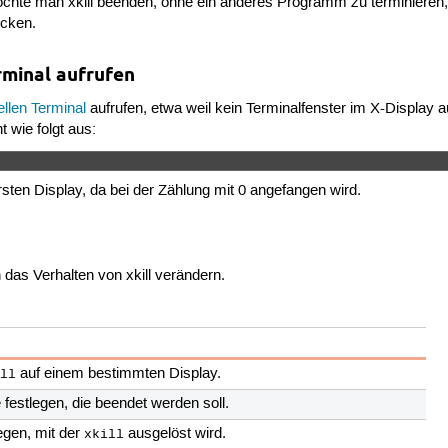
öchte man xkill beenden, ohne ein anderes Programm zu terminieren
cken.
rminal aufrufen
uellen Terminal
aufrufen, etwa weil kein Terminalfenster im X-Display
t wie folgt aus:
rsten Display, da bei der Zählung mit 0 angefangen wird.
das Verhalten von xkill verändern.
auf einem bestimmten Display.
ill
festlegen, die beendet werden soll.
legen, mit der
ausgelöst wird.
xkill