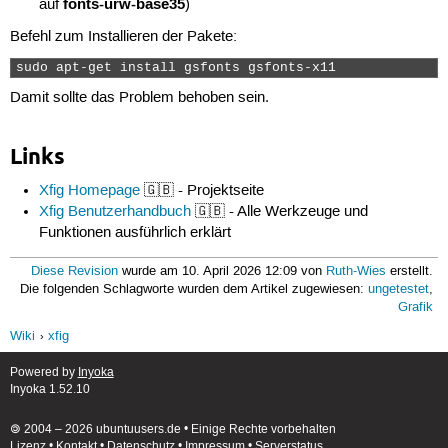
fonts-urw-base35
auf
)
Befehl zum Installieren der Pakete:
sudo apt-get install gsfonts gsfonts-x11 
Damit sollte das Problem behoben sein.
Links
Xfig Homepage
🇬🇧 - Projektseite
Xfig Benutzerhandbuch
🇬🇧 - Alle Werkzeuge und
Funktionen ausführlich erklärt
Diese Revision
wurde am 10. April 2026 12:09 von
Ruth-Wies
erstellt.
Die folgenden Schlagworte wurden dem Artikel zugewiesen:
ungetestet
,
Grafik
Wiki
xfig
Powered by
Inyoka
Inyoka 1.52.10
🄯 2004 – 2026 ubuntuusers.de • Einige Rechte vorbehalten
Lizenz
•
Kontakt
•
Datenschutz
•
Impressum
•
Serverstatus