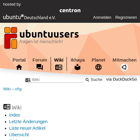
hosted by
Anmelden
Registrieren
Portal
Forum
Wiki
Ikhaya
Planet
Mitmachen
via DuckDuckGo
Wiki
xfig
Wiki
Index
Letzte Änderungen
Liste neuer Artikel
Übersicht