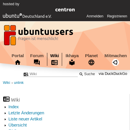
hosted by
Anmelden
Registrieren
Portal
Forum
Wiki
Ikhaya
Planet
Mitmachen
via DuckDuckGo
Wiki
unlink
Wiki
Index
Letzte Änderungen
Liste neuer Artikel
Übersicht