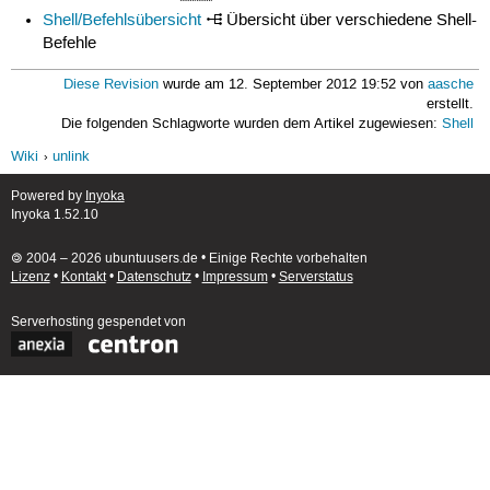
Shell/Befehlsübersicht
Übersicht über verschiedene Shell-
Befehle
Diese Revision
wurde am 12. September 2012 19:52 von
aasche
erstellt.
Die folgenden Schlagworte wurden dem Artikel zugewiesen:
Shell
Wiki
unlink
Powered by
Inyoka
Inyoka 1.52.10
🄯 2004 – 2026 ubuntuusers.de • Einige Rechte vorbehalten
Lizenz
•
Kontakt
•
Datenschutz
•
Impressum
•
Serverstatus
Serverhosting
gespendet von