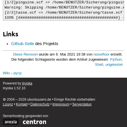
[1/2]pinguine.xcf => /home/BENUTZER/Sicherung/pinguine
Warning: Skipping /home/BENUTZER/Sicherung/pinguine.xc
[2/2]tasse.xcf => /home/BENUTZER/Sicherung/tasse.xcf

100% [############################################] - 
Links
Github-Seite
des Projekts
Diese Revision
wurde am 6. Mai 2021 19:38 von
noisefloor
erstellt.
Die folgenden Schlagworte wurden dem Artikel zugewiesen:
Python
,
Shell
,
ungetestet
Wiki
pycp
Powered by
Inyoka
Inyoka 1.52.10
🄯 2004 – 2026 ubuntuusers.de • Einige Rechte vorbehalten
Lizenz
•
Kontakt
•
Datenschutz
•
Impressum
•
Serverstatus
Serverhosting
gespendet von