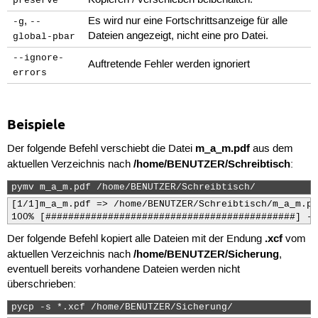
preserve
,
Es wird nur eine Fortschrittsanzeige für alle
-g
--
Dateien angezeigt, nicht eine pro Datei.
global-pbar
--ignore-
Auftretende Fehler werden ignoriert
errors
Beispiele
m_a_m.pdf
Der folgende Befehl verschiebt die Datei
aus dem
/home/BENUTZER/Schreibtisch
aktuellen Verzeichnis nach
:
pymv m_a_m.pdf /home/BENUTZER/Schreibtisch/ 
[1/1]m_a_m.pdf => /home/BENUTZER/Schreibtisch/m_a_m.pdf
100% [############################################] - 
.xcf
Der folgende Befehl kopiert alle Dateien mit der Endung
vom
/home/BENUTZER/Sicherung
aktuellen Verzeichnis nach
,
eventuell bereits vorhandene Dateien werden nicht
überschrieben:
pycp -s *.xcf /home/BENUTZER/Sicherung/ 