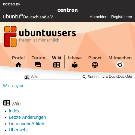
hosted by
Anmelden
Registrieren
Portal
Forum
Wiki
Ikhaya
Planet
Mitmachen
via DuckDuckGo
Wiki
pycp
Wiki
Index
Letzte Änderungen
Liste neuer Artikel
Übersicht