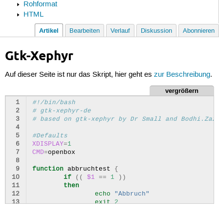
Rohformat
HTML
Artikel
Bearbeiten
Verlauf
Diskussion
Abonnieren
Gtk-Xephyr
Auf dieser Seite ist nur das Skript, hier geht es
zur Beschreibung
.
vergrößern
 1
#!/bin/bash
 2
# gtk-xephyr-de
 3
# based on gtk-xephyr by Dr Small and Bodhi.Zaz
 4
 5
#Defaults
 6
XDISPLAY
=
1
 7
CMD
=
openbox

 8
 9
function
abbruchtest
{
10
if
((
$1
==
1
))
11
then
12
echo
"Abbruch"
13
exit
2
14
fi
15
}