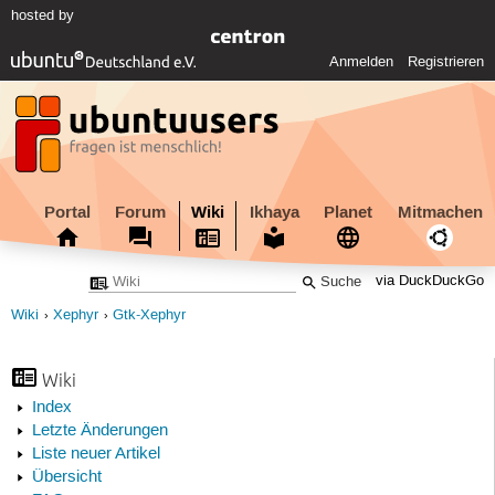
hosted by
Anmelden
Registrieren
Portal
Forum
Wiki
Ikhaya
Planet
Mitmachen
via DuckDuckGo
Wiki
Xephyr
Gtk-Xephyr
Wiki
Index
Letzte Änderungen
Liste neuer Artikel
Übersicht