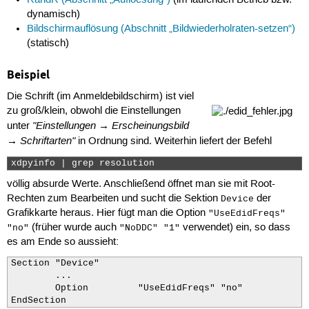
RandR (Abschnitt „Aufloesung“)
(im laufenden Betrieb bzw.
dynamisch)
Bildschirmauflösung (Abschnitt „Bildwiederholraten-setzen“)
(statisch)
Beispiel
Die Schrift (im Anmeldebildschirm) ist viel
zu groß/klein, obwohl die Einstellungen
"Einstellungen → Erscheinungsbild
unter
→ Schriftarten"
in Ordnung sind. Weiterhin liefert der Befehl
xdpyinfo | grep resolution 
völlig absurde Werte. Anschließend öffnet man sie mit Root-
Rechten zum Bearbeiten und sucht die Sektion
der
Device
Grafikkarte heraus. Hier fügt man die Option
"UseEdidFreqs"
(früher wurde auch
verwendet) ein, so dass
"no"
"NoDDC" "1"
es am Ende so aussieht:
Section "Device"

        ...

        Option         "UseEdidFreqs" "no"

EndSection