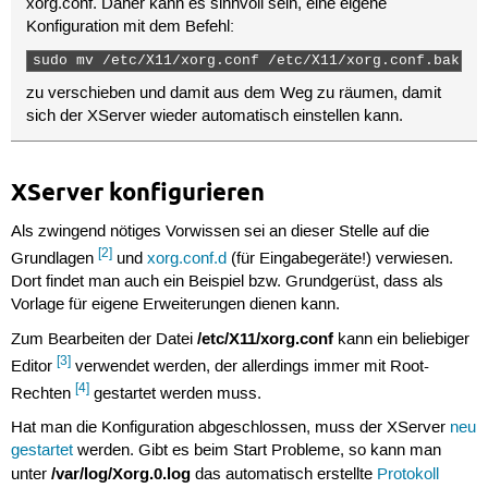
xorg.conf. Daher kann es sinnvoll sein, eine eigene
Konfiguration mit dem Befehl:
sudo mv /etc/X11/xorg.conf /etc/X11/xorg.conf.bak 
zu verschieben und damit aus dem Weg zu räumen, damit
sich der XServer wieder automatisch einstellen kann.
XServer konfigurieren
Als zwingend nötiges Vorwissen sei an dieser Stelle auf die
[2]
Grundlagen
und
xorg.conf.d
(für Eingabegeräte!) verwiesen.
Dort findet man auch ein Beispiel bzw. Grundgerüst, dass als
Vorlage für eigene Erweiterungen dienen kann.
/etc/X11/xorg.conf
Zum Bearbeiten der Datei
kann ein beliebiger
[3]
Editor
verwendet werden, der allerdings immer mit Root-
[4]
Rechten
gestartet werden muss.
Hat man die Konfiguration abgeschlossen, muss der XServer
neu
gestartet
werden. Gibt es beim Start Probleme, so kann man
/var/log/Xorg.0.log
unter
das automatisch erstellte
Protokoll