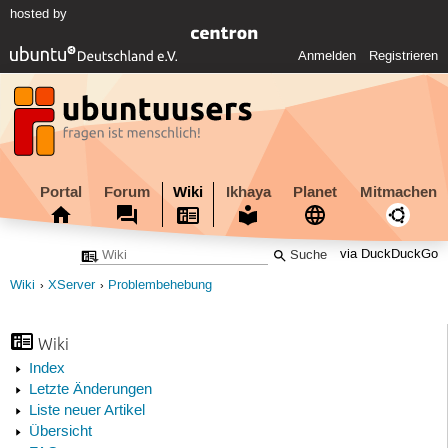
hosted by
Anmelden
Registrieren
Portal
Forum
Wiki
Ikhaya
Planet
Mitmachen
via DuckDuckGo
Wiki
XServer
Problembehebung
Wiki
Index
Letzte Änderungen
Liste neuer Artikel
Übersicht