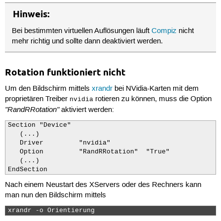
    Device      "Configured Video Device"

Hinweis:
    SubSection "Display"

        Virtual 
X Y
Bei bestimmten virtuellen Auflösungen läuft
Compiz
nicht
    EndSubSection

mehr richtig und sollte dann deaktiviert werden.
EndSection
Rotation funktioniert nicht
Um den Bildschirm mittels
xrandr
bei NVidia-Karten mit dem
proprietären Treiber
rotieren zu können, muss die Option
nvidia
"RandRRotation"
aktiviert werden:
Section "Device"

   (...)

   Driver         "nvidia"

   Option         "RandRRotation"  "True"

   (...)

EndSection
Nach einem Neustart des XServers oder des Rechners kann
man nun den Bildschirm mittels
xrandr -o Orientierung 