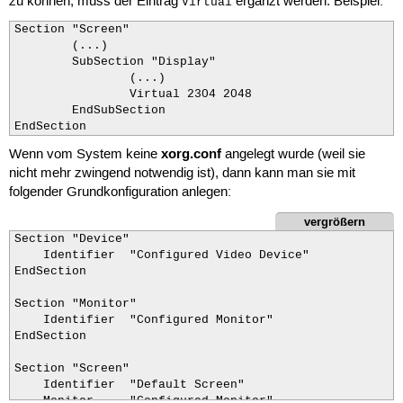
zu können, muss der Eintrag
ergänzt werden. Beispiel:
Virtual
Section "Screen"

	(...)

	SubSection "Display"

		(...)

		Virtual 2304 2048

	EndSubSection

EndSection
xorg.conf
Wenn vom System keine
angelegt wurde (weil sie
nicht mehr zwingend notwendig ist), dann kann man sie mit
folgender Grundkonfiguration anlegen:
vergrößern
Section "Device"

    Identifier  "Configured Video Device"

EndSection

Section "Monitor"

    Identifier  "Configured Monitor"

EndSection

Section "Screen"

    Identifier  "Default Screen"

    Monitor     "Configured Monitor"
