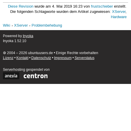
Diese Revision
wurde am 4. Mai 2019 16:23 von
frustschieber
erstellt.
Die folgenden Schlagworte wurden dem Artikel zugewiesen:
XServer
,
Hardware
Wiki
XServer
Problembehebung
Powered by
Inyoka
Inyoka 1.52.10
🄯 2004 – 2026 ubuntuusers.de • Einige Rechte vorbehalten
Lizenz
•
Kontakt
•
Datenschutz
•
Impressum
•
Serverstatus
Serverhosting
gespendet von