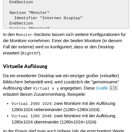
  EndSection

  Section "Monitor"

    Identifier "Internes Display"

  EndSection

  Section "Monitor"

In den
-Sections lassen sich weitere Konfigurationen für
    Identifier "Externer Monitor"

Monitor
    Option "RightOf" "Internes Display"

die Monitore vornehmen. Einer der beiden Monitore (in diesem
  EndSection

Fall der externe) wird so konfiguriert, dass er den Desktop
erweitert (
).
RightOf
  Section "Screen"

    Identifier      "Default Screen"

Virtuelle Auflösung
    Monitor         "Internes Display"

    ...

Da ein erweiterter Desktop wie ein einziger großer (virtueller)
    SubSection "Display"

Bildschirm behandelt wird, wird zusätzlich die "gemeinsame"
        Virtual    3200 1200

    EndSubSection

Auflösung über
angegeben. Diese
Grafik
🇬🇧
Virtual x y
  EndSection
erläutert diesen Zusammenhang. Beispiele:
: zwei Monitore mit der Auflösung
Virtual 2560 1024
1280x1024 nebeneinander (1280+1280x1024)
: zwei Monitore mit der Auflösung
Virtual 1280 2048
1280x1024 übereinander (1280x1024+1024)
In der Praxis darf man auch höhere (als die errechneten) Werte