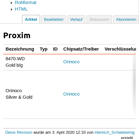
Rohformat
HTML
Artikel
Bearbeiten
Verlauf
Diskussion
Abonnieren
Proxim
Bezeichnung
Typ
ID
Chipsatz/Treiber
Verschlüsselun
8470-WD
Orinoco
Gold b/g
Orinoco
Orinoco
Silver & Gold
Diese Revision
wurde am 3. April 2020 12:33 von
Heinrich_Schwietering
erstellt.