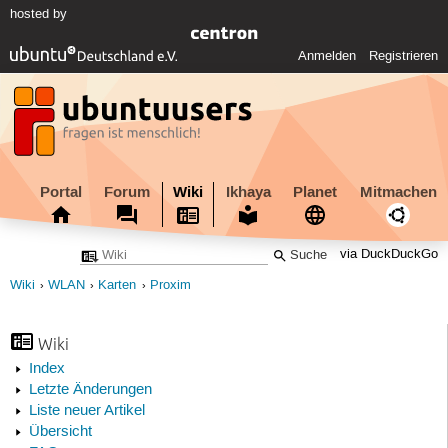
hosted by
Anmelden
Registrieren
Portal
Forum
Wiki
Ikhaya
Planet
Mitmachen
via DuckDuckGo
Wiki
WLAN
Karten
Proxim
Wiki
Index
Letzte Änderungen
Liste neuer Artikel
Übersicht