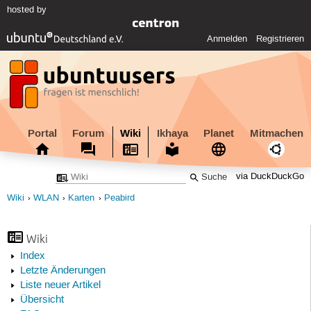
hosted by
Anmelden
Registrieren
Portal
Forum
Wiki
Ikhaya
Planet
Mitmachen
via DuckDuckGo
Wiki
WLAN
Karten
Peabird
Wiki
Index
Letzte Änderungen
Liste neuer Artikel
Übersicht