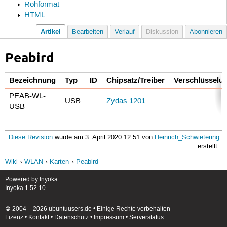
Rohformat
HTML
Artikel
Bearbeiten
Verlauf
Diskussion
Abonnieren
Peabird
Bezeichnung
Typ
ID
Chipsatz/Treiber
Verschlüsselu
PEAB-WL-
USB
Zydas 1201
USB
Diese Revision
wurde am 3. April 2020 12:51 von
Heinrich_Schwietering
erstellt.
Wiki
WLAN
Karten
Peabird
Powered by
Inyoka
Inyoka 1.52.10
🄯 2004 – 2026 ubuntuusers.de • Einige Rechte vorbehalten
Lizenz
•
Kontakt
•
Datenschutz
•
Impressum
•
Serverstatus