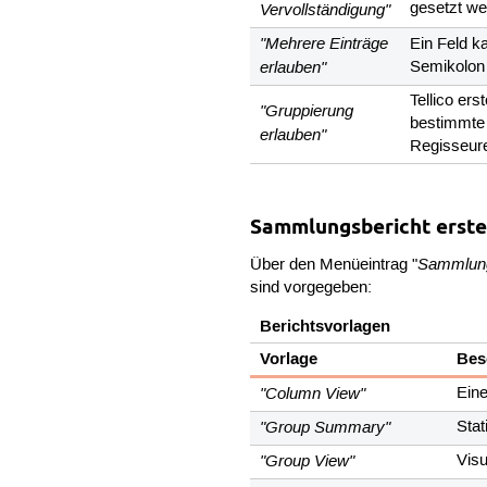
Vervollständigung"
gesetzt w
"Mehrere Einträge
Ein Feld k
erlauben"
Semikolon 
Tellico er
"Gruppierung
bestimmte 
erlauben"
Regisseure,
Sammlungsbericht erste
Sammlung
Über den Menüeintrag "
sind vorgegeben:
Berichtsvorlagen
Vorlage
Bes
"Column View"
Eine
"Group Summary"
Stat
"Group View"
Visu