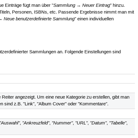
Sammlung → Neuer Eintrag
ue Einträge fügt man über "
" hinzu.
Titeln, Personen, ISBNs, etc. Passende Ergebnisse nimmt man mit
→ Neue benutzerdefinierte Sammlung
" einen individuellen
tzerdefinierter Sammlungen an. Folgende Einstellungen sind
eiter angezeigt. Um eine neue Kategorie zu erstellen, gibt man
en sind z.B. "Link", "Album Cover" oder "Kommentare".
"Auswahl"
"Ankreuzfeld"
"Nummer"
"URL"
"Datum"
"Tabelle"
,
,
,
,
,
,