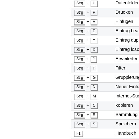
+
Datenfelde
Strg
U
+
Drucken
Strg
P
+
Einfügen
Strg
V
+
Eintrag bea
Strg
E
+
Eintrag dup
Strg
Y
+
Eintrag lös
Strg
D
+
Erweiterter 
Strg
J
+
Filter
Strg
F
+
Gruppierun
Strg
G
+
Neuer Eint
Strg
N
+
Internet-Su
Strg
M
+
kopieren
Strg
C
+
Sammlung
Strg
R
+
Speichern
Strg
S
Handbuch
F1