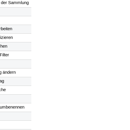
r der Sammlung
rbeiten
lizieren
chen
Filter
g ändern
rag
che
 umbenennen