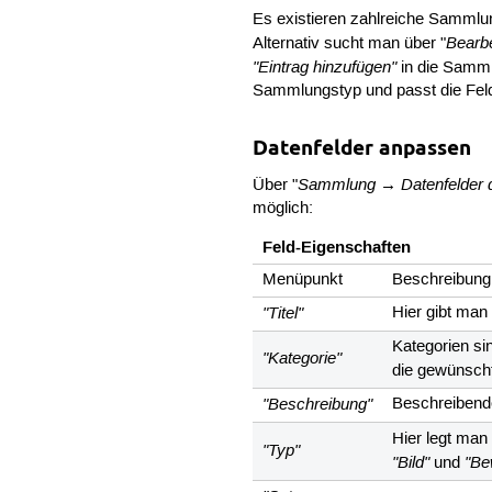
Es existieren zahlreiche Sammlun
Bearb
Alternativ sucht man über "
"Eintrag hinzufügen"
in die Samml
Sammlungstyp und passt die Feld
Datenfelder anpassen
Sammlung → Datenfelder
Über "
möglich:
Feld-Eigenschaften
Menüpunkt
Beschreibung
"Titel"
Hier gibt man
Kategorien si
"Kategorie"
die gewünscht
"Beschreibung"
Beschreibende
Hier legt man
"Typ"
"Bild"
"Be
und