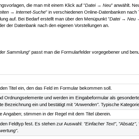
Datei → Neu
gsvorlagen, die man mit einem Klick auf "
" anwählt. Ne
eiten → Internet-Suche
" in verschiedenen Online-Datenbanken nach 
Datei → Neu 
ung auf. Bei Bedarf erstellt man über den Menüpunkt "
er der Datenbank nach den eigenen Vorstellungen an.
 der Sammlung
" passt man die Formularfelder vorgegebener und benu
 den Titel ein, den das Feld im Formular bekommen soll.
nd Ordnungselemente und werden im Eingabeformular als gesonderte R
"Anwenden"
e Bezeichnung ein und bestätigt mit
. Typische Kategori
 Angaben; stimmen in der Regel mit dem Titel überein.
"Einfacher Text"
"Absatz"
 den Feldtyp fest. Es stehen zur Auswahl:
,
,
wertung"
.