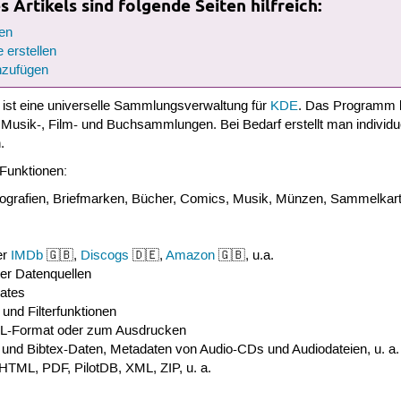
 Artikels sind folgende Seiten hilfreich:
en
 erstellen
zufügen
ist eine universelle Sammlungsverwaltung für
KDE
. Das Programm b
r Musik-, Film- und Buchsammlungen. Bei Bedarf erstellt man individu
.
e Funktionen:
ografien, Briefmarken, Bücher, Comics, Musik, Münzen, Sammelkarte
er
IMDb
🇬🇧,
Discogs
🇩🇪,
Amazon
🇬🇧, u.a.
er Datenquellen
ates
und Filterfunktionen
L-Format oder zum Ausdrucken
- und Bibtex-Daten, Metadaten von Audio-CDs und Audiodateien, u. a.
 HTML, PDF, PilotDB, XML, ZIP, u. a.