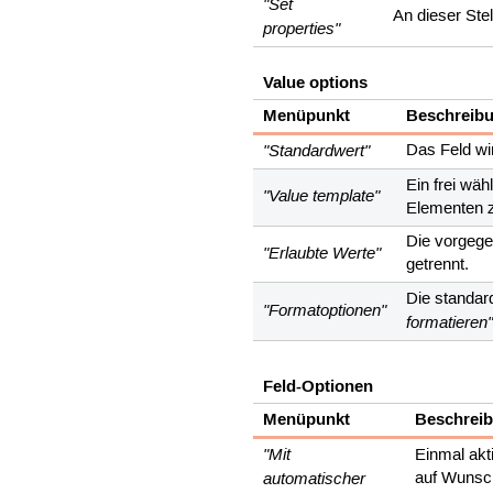
"Set
An dieser Ste
properties"
Value options
Menüpunkt
Beschreib
"Standardwert"
Das Feld wi
Ein frei wä
"Value template"
Elementen z
Die vorgege
"Erlaubte Werte"
getrennt.
Die standar
"Formatoptionen"
formatieren
Feld-Optionen
Menüpunkt
Beschrei
"Mit
Einmal akti
automatischer
auf Wunsch