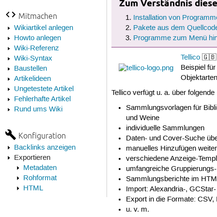
Zum Verständnis dieses
Mitmachen
Installation von Programm
Wikiartikel anlegen
Pakete aus dem Quellcode
Howto anlegen
Programme zum Menü hin
Wiki-Referenz
Tellico
🇬🇧 
Wiki-Syntax
Beispiel fü
Baustellen
Objektarten
Artikelideen
Ungetestete Artikel
Tellico verfügt u. a. über folgend
Fehlerhafte Artikel
Sammlungsvorlagen für Bibli
Rund ums Wiki
und Weine
individuelle Sammlungen
Konfiguration
Daten- und Cover-Suche üb
Backlinks anzeigen
manuelles Hinzufügen weiter
Exportieren
verschiedene Anzeige-Templ
Metadaten
umfangreiche Gruppierungs- 
Rohformat
Sammlungsberichte im HTM
HTML
Import: Alexandria-, GCStar
Export in die Formate: CSV,
u. v. m.