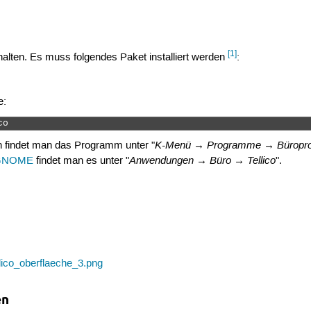
[1]
nthalten. Es muss folgendes Paket installiert werden
:
e:
co 
K-Menü → Programme → Büropro
on findet man das Programm unter "
Anwendungen → Büro → Tellico
GNOME
findet man es unter "
".
en