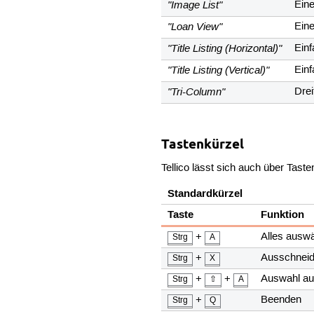
"Image List"
Eine
"Loan View"
Eine
"Title Listing (Horizontal)"
Einf
"Title Listing (Vertical)"
Einf
"Tri-Column"
Dre
Tastenkürzel
Tellico lässt sich auch über Tas
Standardkürzel
Taste
Funktion
+
Alles ausw
Strg
A
+
Ausschnei
Strg
X
+
+
Auswahl au
Strg
⇧
A
+
Beenden
Strg
Q