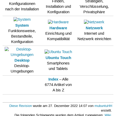
Finden,
Strategien,
Konfigurationen
Installation und
Verschlüsselung,
nach der Installation
Konfiguration
Privatsphäre
System
Hardware
Netzwerk
Funktionsweise,
Einrichtung und
Internet und
Bestandteile,
Kompatibilität
Netzwerk einrichten
Konfiguration
Ubuntu Touch
Desktop
Smartphones
Desktop-
und Tablets
Umgebungen
Index
– Alle
6774 Artikel von
A bis Z
Diese Revision
wurde am 27. Dezember 2022 14:07 von
mubuntuHH
erstellt.
Die folgenden Schlagworte wurden dem Artikel zugewiesen:
Wiki
,