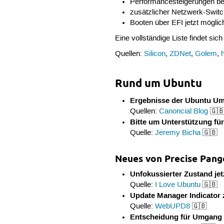
Performancesteigerungen be
zusätzlicher Netzwerk-Swit
Booten über EFI jetzt möglic
Eine vollständige Liste findet sich
Quellen:
Silicon
,
ZDNet
,
Golem
,
Rund um Ubuntu
Ergebnisse der Ubuntu Um
Quellen:
Canoncial Blog
🇬🇧
Bitte um Unterstützung f
Quelle:
Jeremy Bicha
🇬🇧
Neues von Precise Pango
Unfokussierter Zustand jetz
Quelle:
I Love Ubuntu
🇬🇧
Update Manager Indicator z
Quelle:
WebUPD8
🇬🇧
Entscheidung für Umgang d