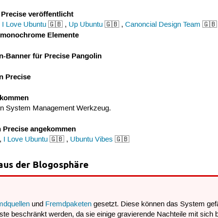
Precise veröffentlicht
,
I Love Ubuntu
🇬🇧 ,
Up Ubuntu
🇬🇧 ,
Canoncial Design Team
🇬🇧
 monochrome Elemente
-Banner für Precise Pangolin
in Precise
gekommen
 ein System Management Werkzeug.
in Precise angekommen
,
I Love Ubuntu
🇬🇧 ,
Ubuntu Vibes
🇬🇧
aus der Blogosphäre
mdquellen
und
Fremdpaketen
gesetzt. Diese können das System gefä
te beschränkt werden, da sie einige gravierende Nachteile mit sich b