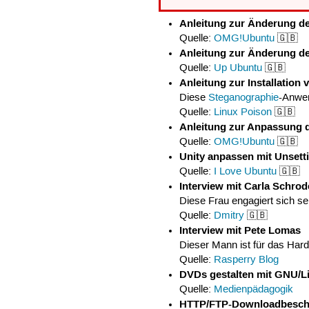
Anleitung zur Änderung de
Quelle:
OMG!Ubuntu
🇬🇧
Anleitung zur Änderung de
Quelle:
Up Ubuntu
🇬🇧
Anleitung zur Installation 
Diese
Steganographie
-Anwen
Quelle:
Linux Poison
🇬🇧
Anleitung zur Anpassung 
Quelle:
OMG!Ubuntu
🇬🇧
Unity anpassen mit Unsetti
Quelle:
I Love Ubuntu
🇬🇧
Interview mit Carla Schrod
Diese Frau engagiert sich seh
Quelle:
Dmitry
🇬🇧
Interview mit Pete Lomas
Dieser Mann ist für das Har
Quelle:
Rasperry Blog
DVDs gestalten mit GNU/L
Quelle:
Medienpädagogik
HTTP/FTP-Downloadbeschl