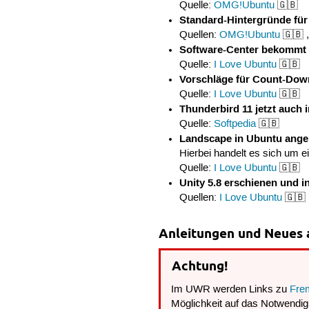
Quelle:
OMG!Ubuntu
🇬🇧
Standard-Hintergründe für 
Quellen:
OMG!Ubuntu
🇬🇧 
Software-Center bekommt
Quelle:
I Love Ubuntu
🇬🇧
Vorschläge für Count-Down
Quelle:
I Love Ubuntu
🇬🇧
Thunderbird 11 jetzt auch 
Quelle:
Softpedia
🇬🇧
Landscape in Ubuntu an
Hierbei handelt es sich um
Quelle:
I Love Ubuntu
🇬🇧
Unity 5.8 erschienen und 
Quellen:
I Love Ubuntu
🇬🇧 
Anleitungen und Neues 
Achtung!
Im UWR werden Links zu
Fre
Möglichkeit auf das Notwendigs