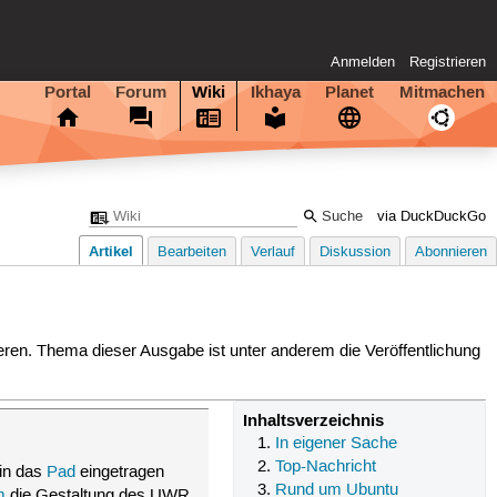
Anmelden
Registrieren
Portal
Forum
Wiki
Ikhaya
Planet
Mitmachen
via DuckDuckGo
Artikel
Bearbeiten
Verlauf
Diskussion
Abonnieren
n. Thema dieser Ausgabe ist unter anderem die Veröffentlichung
Inhaltsverzeichnis
In eigener Sache
Top-Nachricht
in das
Pad
eingetragen
Rund um Ubuntu
m
die Gestaltung des UWR