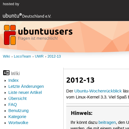
hosted by
Wiki
LocoTeam
UWR
2012-13
Wiki
2012-13
Index
Letzte Änderungen
Der
Ubuntu-Wochenrückblick
läs
Liste neuer Artikel
vom Linux-Kernel 3.3. Viel Spaß
Übersicht
FAQ
Benutzung
Hinweis:
Kategorie
Ihr könnt dazu
beitragen
, den 
Wortwolke
werden, die mit einem selbst 