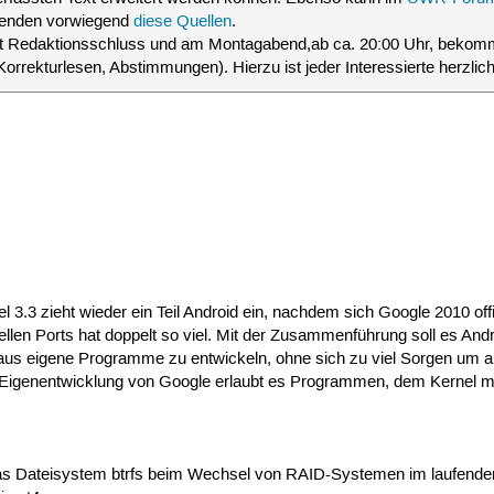
rwenden vorwiegend
diese Quellen
.
t Redaktionsschluss und am Montagabend,ab ca. 20:00 Uhr, bekom
, Korrekturlesen, Abstimmungen). Hierzu ist jeder Interessierte herzlic
el 3.3 zieht wieder ein Teil Android ein, nachdem sich Google 2010 o
iellen Ports hat doppelt so viel. Mit der Zusammenführung soll es An
aus eigene Programme zu entwickeln, ohne sich zu viel Sorgen um a
Eigenentwicklung von Google erlaubt es Programmen, dem Kernel mit
das Dateisystem btrfs beim Wechsel von RAID-Systemen im laufenden