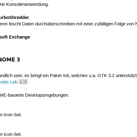
eine Konsolenanwendung.
TurboShredder
mm löscht Daten durchüberschreiben mit einer zufälligen Folge von 
osoft Exchange
GNOME 3
dlich sein; es bringt ein Paket mit, welches u.a. GTK 3.2 unterstützt
oobs Lab
🇬🇧
OME-basierte Desktopumgebungen.
n Icon-Set.
n Icon-Set.