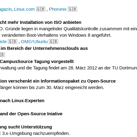
m
agazin
,
Linux.com
🇬🇧 ,
Phoronix
🇬🇧
cht mehr Installation von ISO anbieten
ISO. Gründe liegen in mangelnder Qualitätskontrolle zusammen mit e
 veränderten Boot-Verhaltens von Windows 8 angeführt.
iste
🇬🇧 ,
OMG!Ubuntu
🇬🇧
s im Bereich der Unternehmensclouds aus
🇧
 CampusSource Tagung vorgestellt
verwaltung und die Tagung findet am 28. März 2012 an der TU Dortmund
ion verschenkt ein Informationspaket zu Open-Source
fänger können bis zum 30. März eingereicht werden.
 nach Linux-Experten
and der Open-Source Iniative
ung sucht Unterstützung
KDE 3.x-Umgebung nachzuempfinden.