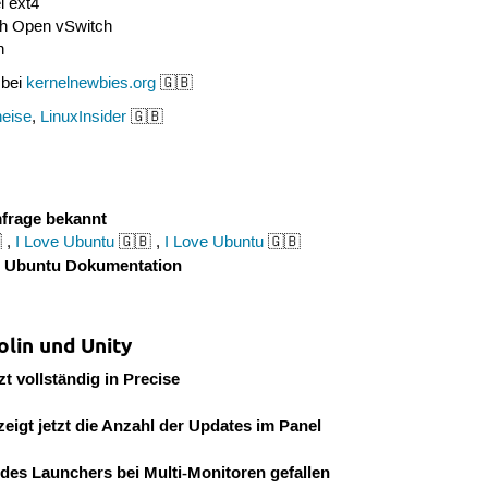
i ext4
ch Open vSwitch
h
 bei
kernelnewbies.org
🇬🇧
heise
,
LinuxInsider
🇬🇧
frage bekannt
 ,
I Love Ubuntu
🇬🇧 ,
I Love Ubuntu
🇬🇧
ür Ubuntu Dokumentation
lin und Unity
t vollständig in Precise
eigt jetzt die Anzahl der Updates im Panel
es Launchers bei Multi-Monitoren gefallen