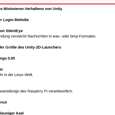
s Minimieren-Verhaltens von Unity
r Login-Melodie
von SilentEye
dung versteckt Nachrichten in wav- oder bmp-Formaten.
der Größe des Unity-2D-Launchers
ngs 0.05
er
r in der Linux-Welt.
dwaredesign des Rasperry Pi verantwortlich.
inux
euniger Axel