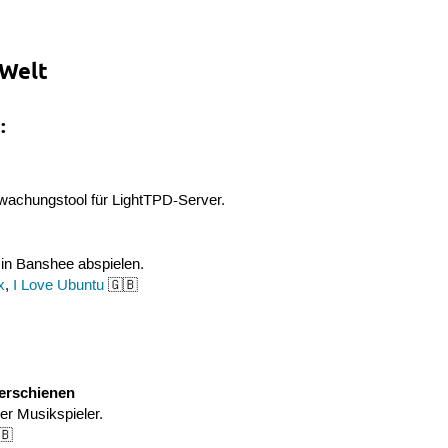
-Welt
:
wachungstool für LightTPD-Server.
 in Banshee abspielen.
x
,
I Love Ubuntu
🇬🇧
erschienen
ger Musikspieler.
🇧