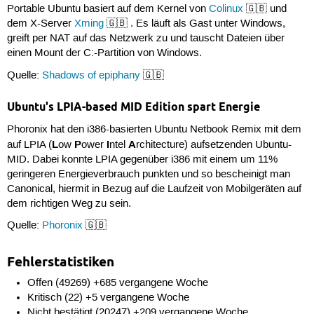
Portable Ubuntu basiert auf dem Kernel von
Colinux
🇬🇧 und
dem X-Server
Xming
🇬🇧 . Es läuft als Gast unter Windows,
greift per NAT auf das Netzwerk zu und tauscht Dateien über
einen Mount der C:-Partition von Windows.
Quelle:
Shadows of epiphany
🇬🇧
Ubuntu's LPIA-based MID Edition spart Energie
Phoronix hat den i386-basierten Ubuntu Netbook Remix mit dem
L
P
I
A
auf LPIA (
ow
ower
ntel
rchitecture) aufsetzenden Ubuntu-
MID. Dabei konnte LPIA gegenüber i386 mit einem um 11%
geringeren Energieverbrauch punkten und so bescheinigt man
Canonical, hiermit in Bezug auf die Laufzeit von Mobilgeräten auf
dem richtigen Weg zu sein.
Quelle:
Phoronix
🇬🇧
Fehlerstatistiken
Offen (49269) +685 vergangene Woche
Kritisch (22) +5 vergangene Woche
Nicht bestätigt (20247) +209 vergangene Woche