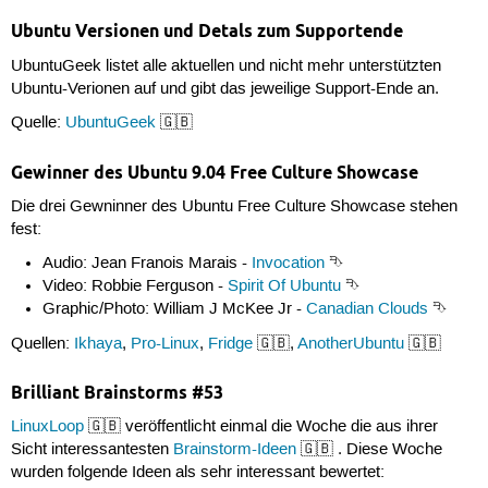
Ubuntu Versionen und Detals zum Supportende
UbuntuGeek listet alle aktuellen und nicht mehr unterstützten
Ubuntu-Verionen auf und gibt das jeweilige Support-Ende an.
Quelle:
UbuntuGeek
🇬🇧
Gewinner des Ubuntu 9.04 Free Culture Showcase
Die drei Gewninner des Ubuntu Free Culture Showcase stehen
fest:
Audio: Jean Franois Marais -
Invocation
⮷
Video: Robbie Ferguson -
Spirit Of Ubuntu
⮷
Graphic/Photo: William J McKee Jr -
Canadian Clouds
⮷
Quellen:
Ikhaya
,
Pro-Linux
,
Fridge
🇬🇧,
AnotherUbuntu
🇬🇧
Brilliant Brainstorms #53
LinuxLoop
🇬🇧 veröffentlicht einmal die Woche die aus ihrer
Sicht interessantesten
Brainstorm-Ideen
🇬🇧 . Diese Woche
wurden folgende Ideen als sehr interessant bewertet: