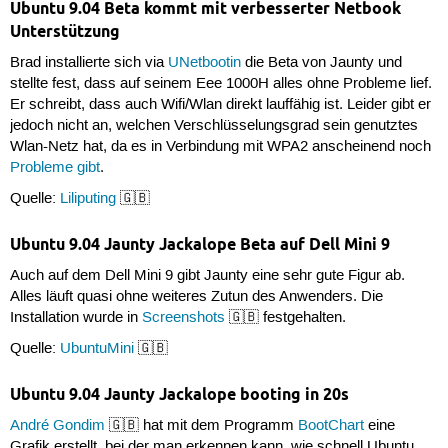
Ubuntu 9.04 Beta kommt mit verbesserter Netbook
Unterstützung
Brad installierte sich via
UNetbootin
die Beta von Jaunty und
stellte fest, dass auf seinem Eee 1000H alles ohne Probleme lief.
Er schreibt, dass auch Wifi/Wlan direkt lauffähig ist. Leider gibt er
jedoch nicht an, welchen Verschlüsselungsgrad sein genutztes
Wlan-Netz hat, da es in Verbindung mit WPA2 anscheinend noch
Probleme
gibt
.
Quelle:
Liliputing
🇬🇧
Ubuntu 9.04 Jaunty Jackalope Beta auf Dell Mini 9
Auch auf dem Dell Mini 9 gibt Jaunty eine sehr gute Figur ab.
Alles läuft quasi ohne weiteres Zutun des Anwenders. Die
Installation wurde in
Screenshots
🇬🇧 festgehalten.
Quelle:
UbuntuMini
🇬🇧
Ubuntu 9.04 Jaunty Jackalope booting in 20s
André Gondim
🇬🇧 hat mit dem Programm
BootChart
eine
Grafik erstellt, bei der man erkennen kann, wie schnell Ubuntu