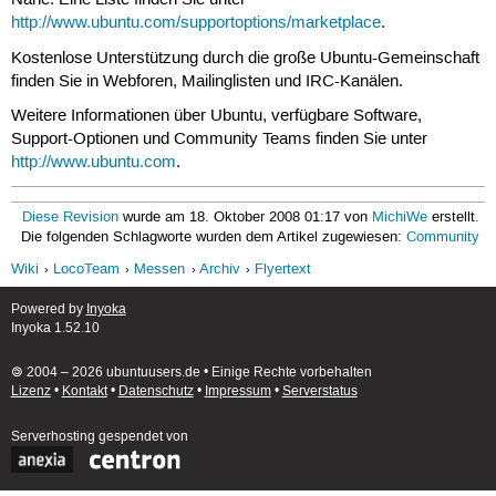
Nähe. Eine Liste finden Sie unter
http://www.ubuntu.com/supportoptions/marketplace
.
Kostenlose Unterstützung durch die große Ubuntu-Gemeinschaft
finden Sie in Webforen, Mailinglisten und IRC-Kanälen.
Weitere Informationen über Ubuntu, verfügbare Software,
Support-Optionen und Community Teams finden Sie unter
http://www.ubuntu.com
.
Diese Revision
wurde am 18. Oktober 2008 01:17 von
MichiWe
erstellt.
Die folgenden Schlagworte wurden dem Artikel zugewiesen:
Community
Wiki
LocoTeam
Messen
Archiv
Flyertext
Powered by
Inyoka
Inyoka 1.52.10
🄯 2004 – 2026 ubuntuusers.de • Einige Rechte vorbehalten
Lizenz
•
Kontakt
•
Datenschutz
•
Impressum
•
Serverstatus
Serverhosting
gespendet von