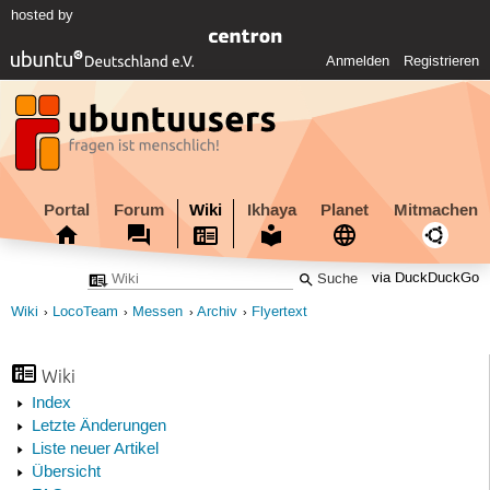
hosted by
Anmelden
Registrieren
Portal
Forum
Wiki
Ikhaya
Planet
Mitmachen
via DuckDuckGo
Wiki
LocoTeam
Messen
Archiv
Flyertext
Wiki
Index
Letzte Änderungen
Liste neuer Artikel
Übersicht