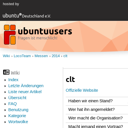
hosted by
Wiki
LocoTeam
Messen
2014
clt
Wiki
clt
Index
Letzte Änderungen
Offizielle Website
Liste neuer Artikel
Übersicht
Haben wir einen Stand?
FAQ
Wer hat ihn angemeldet?
Benutzung
Kategorie
Wer macht die Organisation?
Wortwolke
Macht jemand einen Vortrag?