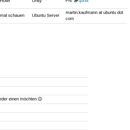
Hotel
Unity
PN:
qunix
martin.kaufmann at ubuntu dot
mal schauen
Ubuntu Server
com
ieder einen möchten 😉