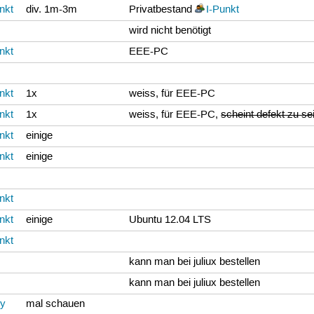
nkt
div. 1m-3m
Privatbestand
I-Punkt
wird nicht benötigt
nkt
EEE-PC
nkt
1x
weiss, für EEE-PC
nkt
1x
weiss, für EEE-PC,
scheint defekt zu se
nkt
einige
nkt
einige
nkt
nkt
einige
Ubuntu 12.04 LTS
nkt
kann man bei juliux bestellen
kann man bei juliux bestellen
dy
mal schauen