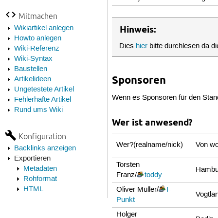
Mitmachen
Wikiartikel anlegen
Hinweis:
Howto anlegen
Dies
hier
bitte durchlesen da di
Wiki-Referenz
Wiki-Syntax
Baustellen
Sponsoren
Artikelideen
Ungetestete Artikel
Wenn es Sponsoren für den Stand g
Fehlerhafte Artikel
Rund ums Wiki
Wer ist anwesend?
Konfiguration
Wer?(realname/nick)
Von w
Backlinks anzeigen
Exportieren
Torsten
Metadaten
Hambu
Franz/
toddy
Rohformat
HTML
Oliver Müller/
I-
Vogtla
Punkt
Holger