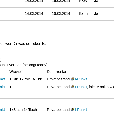
14.03.2014
16.03.2014
PKW
Ja
g
14.03.2014
16.03.2014
Bahn
Ja
ch wer Dir was schicken kann.
)
untu-Version (besorgt toddy)
Wieviel?
Kommentar
nkt
1 Stk. 8-Port D-Link
Privatbestand
I-Punkt
nkt
1
Privatbestand
I-Punkt
, falls Monika w
nkt
1x3fach 1x5fach
Privatbestand
I-Punkt