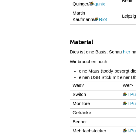
Berlin
Quinger/
qunix
Martin
Leipzi
Kaufmann/
Riot
Material
Dies ist eine Basis. Schau
hier
na
Wir brauchen noch:
eine Maus (toddy besorgt die
einen USB Stick mit einer Ub
Was?
Wer?
Switch
I-Pu
Monitore
I-Pu
Getränke
Becher
Mehrfachstecker
I-Pu