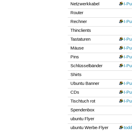
Netzwerkkabel
I-Pu
Router
Rechner
I-Pu
Thinclients
Tastaturen
I-Pu
Mäuse
I-Pu
Pins
I-Pu
Schlüsselbänder
I-Pu
Shirts
Ubuntu Banner
I-Pu
CDs
I-Pu
Tischtuch rot
I-Pu
Spendenbox
ubuntu Flyer
ubuntu Werbe-Flyer
tod