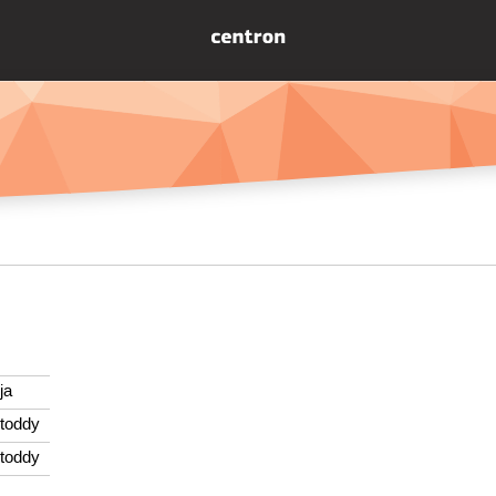
ja
toddy
toddy