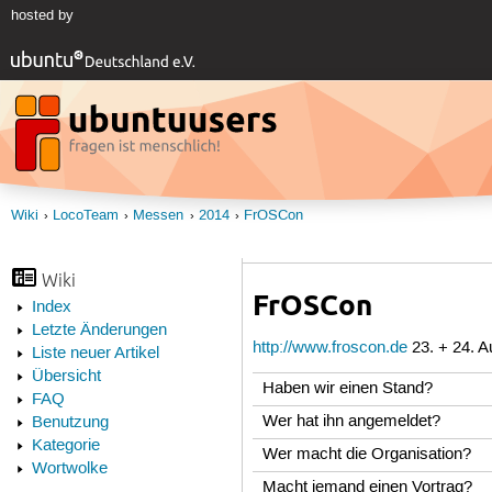
hosted by
Wiki
LocoTeam
Messen
2014
FrOSCon
Wiki
FrOSCon
Index
Letzte Änderungen
http://www.froscon.de
23. + 24. A
Liste neuer Artikel
Übersicht
Haben wir einen Stand?
FAQ
Wer hat ihn angemeldet?
Benutzung
Kategorie
Wer macht die Organisation?
Wortwolke
Macht jemand einen Vortrag?