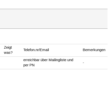
Zeigt
Telefon.nr/Email
Bemerkungen
was?
erreichbar über Mailingliste und
-
per PN