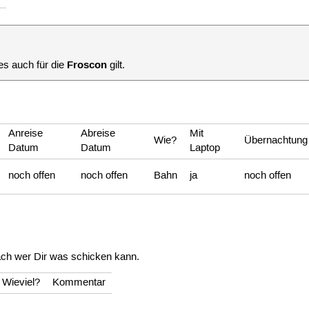
Froscon
es auch für die
gilt.
Anreise
Abreise
Mit
Wie?
Übernachtung
Datum
Datum
Laptop
noch offen
noch offen
Bahn
ja
noch offen
ch wer Dir was schicken kann.
Wieviel?
Kommentar