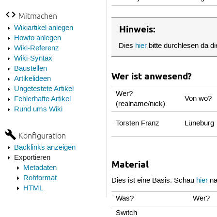
Mitmachen
Wikiartikel anlegen
Hinweis:
Howto anlegen
Dies
hier
bitte durchlesen da di
Wiki-Referenz
Wiki-Syntax
Baustellen
Wer ist anwesend?
Artikelideen
Ungetestete Artikel
Wer?
Von wo?
Fehlerhafte Artikel
(realname/nick)
Rund ums Wiki
Torsten Franz
Lüneburg
Konfiguration
Backlinks anzeigen
Exportieren
Material
Metadaten
Rohformat
Dies ist eine Basis. Schau
hier
na
HTML
Was?
Wer?
Switch