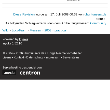
Diese Revision
wurde am 17. Juli 2008 00:33 von
ubuntuusers.de
erstellt.
Die folgenden Schlagworte wurden dem Artikel zugewiesen:
Community
Wiki
LocoTeam
Messen
2008
practical
Powered by
Inyoka
Inyoka 1.52.10
🄯 2004 – 2026 ubuntuusers.de • Einige Rechte vorbehalten
Lizenz
•
Kontakt
•
Datenschutz
•
Impressum
•
Serverstatus
Serverhosting
gespendet von