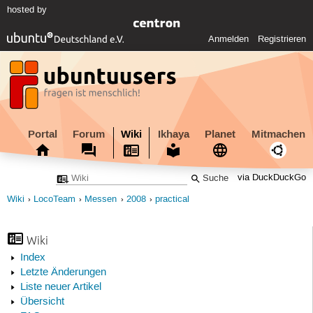
hosted by
Anmelden
Registrieren
Portal
Forum
Wiki
Ikhaya
Planet
Mitmachen
via DuckDuckGo
Wiki
LocoTeam
Messen
2008
practical
Wiki
Index
Letzte Änderungen
Liste neuer Artikel
Übersicht