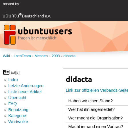
hosted by
Wiki
LocoTeam
Messen
2008
didacta
Wiki
didacta
Index
Letzte Änderungen
Link zur offiziellen Verbands-Seit
Liste neuer Artikel
Übersicht
Haben wir einen Stand?
FAQ
Wer hat ihn angemeldet?
Benutzung
Kategorie
Wer macht die Organisation?
Wortwolke
Macht jemand einen Vortrag?