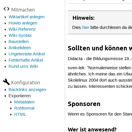
Mitmachen
Wikiartikel anlegen
Hinweis:
Howto anlegen
Dies
hier
bitte durchlesen da die
Wiki-Referenz
Wiki-Syntax
Baustellen
Sollten und können w
Artikelideen
Ungetestete Artikel
Didacta - die Bildungsmesse 19.-2
Fehlerhafte Artikel
Rund ums Wiki
sven-tek: "Normalerweise stelle
ähnliches. Ich meine das ein Ubu
Skolelinux 2004 dort auch ausste
Konfiguration
zu lassen. Interessenten schicke
Backlinks anzeigen
Exportieren
Metadaten
Sponsoren
Rohformat
Wenn es Sponsoren für den Stand g
HTML
Wer ist anwesend?