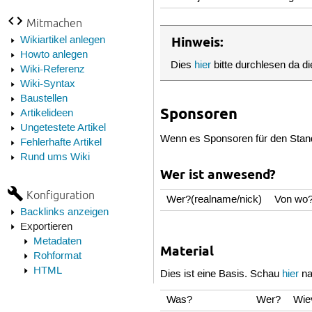
Mitmachen
Wikiartikel anlegen
Hinweis:
Howto anlegen
Dies
hier
bitte durchlesen da di
Wiki-Referenz
Wiki-Syntax
Baustellen
Sponsoren
Artikelideen
Ungetestete Artikel
Wenn es Sponsoren für den Stand g
Fehlerhafte Artikel
Rund ums Wiki
Wer ist anwesend?
Konfiguration
Wer?(realname/nick)
Von wo
Backlinks anzeigen
Exportieren
Metadaten
Material
Rohformat
HTML
Dies ist eine Basis. Schau
hier
na
Was?
Wer?
Wie