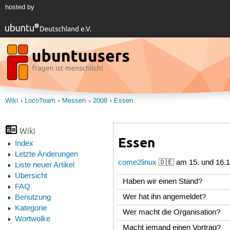
hosted by
Wiki
LocoTeam
Messen
2008
Essen
Wiki
Essen
Index
Letzte Änderungen
come2linux
🇩🇪 am 15. und 16.1
Liste neuer Artikel
Übersicht
Haben wir einen Stand?
FAQ
Wer hat ihn angemeldet?
Benutzung
Kategorie
Wer macht die Organisation?
Wortwolke
Macht jemand einen Vortrag?